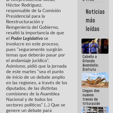
comerciantes
Héctor Rodríguez,
y
Noticias
responsable de la Comisión
emprendedores
afectados
Presidencial para la
más
por
Reestructuración y
terremotos
leídas
Reingeniería del Gobierno,
resaltó la importancia de que
el
Poder Legislativo
se
involucre en este proceso,
pues "seguramente surgirán
temas que deberán pasar por
Cabello a
Orlando
el andamiaje jurídico".
Avendaño:
Asimismo, pidió que la jornada
Disfruto
de este martes "sea el punto
cada vez
de inicio de un debate amplio
que escribes
porque lo
en las regiones, a través de los
que haces
diputados, de las distintas
Llegan dos
es
comisiones de la Asamblea
nuevos
embarrarla
trenes de
Nacional y de todos los
trituración
sectores políticos" (...) Que se
para
genere un debate para
optimizar