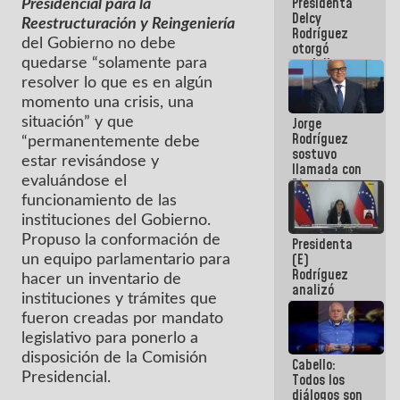
Presidenta
abordar
Presidencial para la
Delcy
planes de
Reestructuración y Reingeniería
Rodríguez
acción
del Gobierno no debe
otorgó
medalla
quedarse “solamente para
"Héroe de
resolver lo que es en algún
Venezuela"
momento una crisis, una
a servidores
Jorge
situación” y que
públicos
Rodríguez
“permanentemente debe
sostuvo
estar revisándose y
llamada con
evaluándose el
Dinorah
Figuera y
funcionamiento de las
acuerdan
instituciones del Gobierno.
primer
Propuso la conformación de
Presidenta
encuentro
(E)
presencial
un equipo parlamentario para
Rodríguez
para el
hacer un inventario de
analizó
diálogo
instituciones y trámites que
junto a
gobernadores
fueron creadas por mandato
planes de
legislativo para ponerlo a
recuperación
disposición de la Comisión
Cabello:
del Sistema
Presidencial.
Todos los
Eléctrico
diálogos son
Nacional