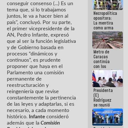
manejo de
conseguir consenso (...) Es un
escombros
tema que, si lo trabajamos
Necropolítica
en La Guaira
juntos, le va a hacer bien al
opositora:
La mentira
país", concluyó. Por su parte,
como arma
el primer vicepresidente de la
contra el
AN, Pedro Infante, expresó
Pueblo
que al ser la función legislativa
y de Gobierno basada en
Metro de
procesos “dinámicos y
Caracas
continuos”, es prudente
continúa
con los
proponer que haya en el
trabajos de
Parlamento una comisión
mantenimiento
permanente de
e inspección
en la Línea 2
reestructuración y
Presidenta
reingeniería que revise
(E)
constantemente la pertinencia
Rodríguez
de las leyes y adaptarlas, si es
se reunió
con Estado
necesario, a cada momento
Mayor
histórico.
Infante
consideró
Eléctrico
además que la
Comisión
para