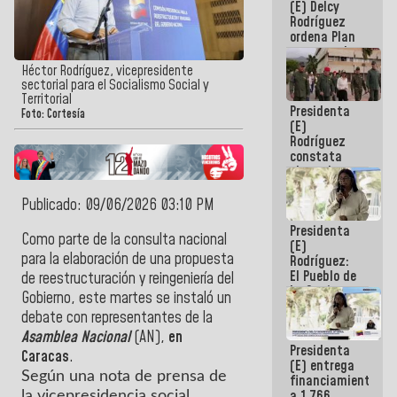
(E) Delcy
AmeriCup
Rodríguez
2027
ordena Plan
maestro de
desarrollo
Héctor Rodríguez, vicepresidente
logístico y
sectorial para el Socialismo Social y
turístico
Territorial
Presidenta
para La
Foto: Cortesía
(E)
Guaira
Rodríguez
constata
obras de
rehabilitación
de Escuela
Publicado: 09/06/2026 03:10 PM
Militar de
Presidenta
Mamo en La
Como parte de la consulta nacional
(E)
Guaira
para la elaboración de una propuesta
Rodríguez:
El Pueblo de
de reestructuración y reingeniería del
La Guaira
Gobierno, este martes se instaló un
siempre
debate con representantes de la
estará
acompañada
Asamblea Nacional
(AN),
en
Presidenta
por el
Caracas
.
(E) entrega
Gobierno
Según una nota de prensa de
financiamientos
Nacional
a 1.766
la vicepresidencia social,