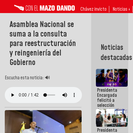
Chávez invicto
Noticias ↓
Asamblea Nacional se
suma a la consulta
para reestructuración
Noticias
y reingeniería del
destacadas
Gobierno
Escucha esta noticia: 🔊
Presidenta
Encargada
felicitó a
selección
femenina de
baloncesto
por su
clasificación
Presidenta
a la