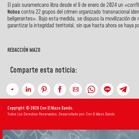
El país suramericano libra desde el 9 de enero de 2024 un «confl
Noboa
contra 22 grupos del crimen organizado transnacional id
beligerantes». Bajo esta medida, se dispuso la movilización de mi
garantizar la integridad territorial, sin que hasta ahora se haya 
REDACCIÓN MAZO
Comparte esta noticia:
Copyright © 2026 Con El Mazo Dando.
Todos Los Derechos Reservados. Desarrollado por: Con El Mazo Dando