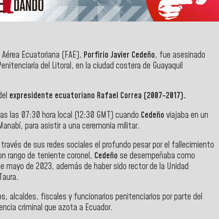
a Aérea Ecuatoriana (FAE),
Porfirio Javier Cedeño
, fue asesinado
enitenciaría del Litoral, en la ciudad costera de Guayaquil
del
expresidente ecuatoriano Rafael Correa (2007-2017).
das las 07:30 hora local (12:30 GMT) cuando
Cedeño
viajaba en un
Manabí, para asistir a una ceremonia militar.
ravés de sus redes sociales el profundo pesar por el fallecimiento
on rango de teniente coronel,
Cedeño
se desempeñaba como
e mayo de 2023, además de haber sido rector de la Unidad
Taura.
, alcaldes, fiscales y funcionarios penitenciarios por parte del
lencia criminal que azota a Ecuador.