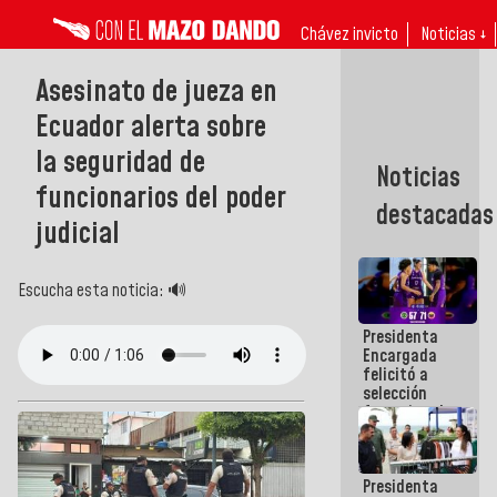
Chávez invicto
Noticias ↓
Asesinato de jueza en
Ecuador alerta sobre
la seguridad de
Noticias
funcionarios del poder
destacadas
judicial
Escucha esta noticia: 🔊
Presidenta
Encargada
felicitó a
selección
femenina de
baloncesto
por su
clasificación
Presidenta
a la