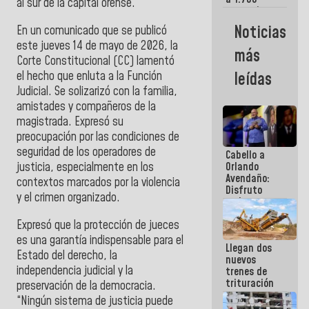
al sur de la capital orense.
comerciantes
y
Noticias
En un comunicado que se publicó
emprendedores
este jueves 14 de mayo de 2026, la
afectados
más
por
Corte Constitucional (CC) lamentó
terremotos
el hecho que enluta a la Función
leídas
Judicial. Se solizarizó con la familia,
amistades y compañeros de la
magistrada. Expresó su
preocupación por las condiciones de
seguridad de los operadores de
Cabello a
justicia, especialmente en los
Orlando
Avendaño:
contextos marcados por la violencia
Disfruto
y el crimen organizado.
cada vez
que escribes
Expresó que la protección de jueces
porque lo
que haces
es una garantía indispensable para el
Llegan dos
es
Estado del derecho, la
nuevos
embarrarla
independencia judicial y la
trenes de
trituración
preservación de la democracia.
para
“Ningún sistema de justicia puede
optimizar