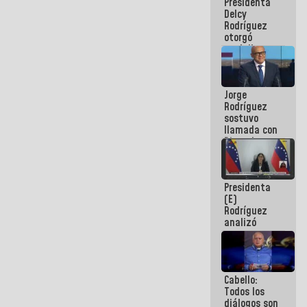
Presidenta
abordar
Delcy
planes de
Rodríguez
acción
otorgó
medalla
"Héroe de
Venezuela"
a servidores
Jorge
públicos
Rodríguez
sostuvo
llamada con
Dinorah
Figuera y
acuerdan
primer
Presidenta
encuentro
(E)
presencial
Rodríguez
para el
analizó
diálogo
junto a
gobernadores
planes de
recuperación
Cabello:
del Sistema
Todos los
Eléctrico
diálogos son
Nacional