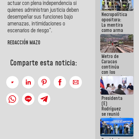
actuar con plena independencia si
manejo de
escombros
quienes administran justicia deben
Necropolítica
en La Guaira
desempeñar sus funciones bajo
opositora:
amenazas, intimidaciones o
La mentira
escenarios de riesgo”.
como arma
contra el
Pueblo
REDACCIÓN MAZO
Metro de
Comparte esta noticia:
Caracas
continúa
con los
trabajos de
mantenimiento
e inspección
en la Línea 2
Presidenta
(E)
Rodríguez
se reunió
con Estado
Mayor
Eléctrico
para