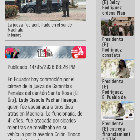
(E) Delcy
AmeriCup
Rodríguez
2027
ordena Plan
maestro de
desarrollo
La jueza fue acribillada en el sur de
logístico y
Machala
turístico
Internet
Presidenta
para La
(E)
Guaira
Rodríguez
constata
obras de
rehabilitación
Publicado: 14/05/2026 08:26 PM
de Escuela
Militar de
En Ecuador hay conmoción por el
Presidenta
Mamo en La
crimen de la jueza de Garantías
(E)
Guaira
Rodríguez:
Penales del cantón Santa Rosa (El
El Pueblo de
Oro)
, Lady Gissela Pachar Huanga,
La Guaira
quien fue asesinada a tiros días
siempre
estará
atrás en Machala. La funcionaria, de
acompañada
41 años, fue atacada por sicarios
Presidenta
por el
mientras se movilizaba en su
(E) entrega
Gobierno
financiamientos
vehículo por la avenida Colón Tinoco,
Nacional
a 1.766