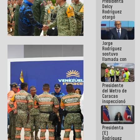
Presidenta
abordar
Delcy
planes de
Rodríguez
acción
otorgó
medalla
"Héroe de
Venezuela"
a servidores
Jorge
públicos
Rodríguez
sostuvo
llamada con
Dinorah
Figuera y
acuerdan
primer
Presidente
encuentro
del Metro de
presencial
Caracas
para el
inspeccionó
diálogo
trabajos de
rehabilitación
y
modernización
Presidenta
de la vía
(E)
férrea
Rodríguez