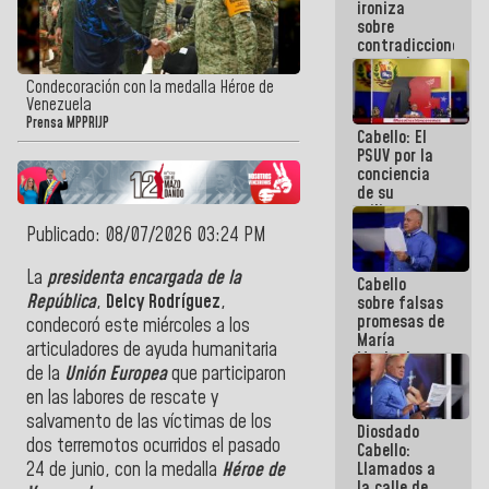
ironiza
la semana
sobre
que viene
contradicciones
hay
y mentiras
programa
de María
Condecoración con la medalla Héroe de
Machado:
Venezuela
¡Créanle!
Prensa MPPRIJP
Cabello: El
PSUV por la
conciencia
de su
militancia
es la
Publicado: 08/07/2026 03:24 PM
organización
política más
La
presidenta encargada de la
Cabello
sólida de
República
,
Delcy Rodríguez
,
sobre falsas
Venezuela
promesas de
condecoró este miércoles a los
María
articuladores de ayuda humanitaria
Machado:
de la
Unión Europea
que participaron
¿Quién le
puede creer?
en las labores de rescate y
¿Y la gente
salvamento de las víctimas de los
Diosdado
que ella iba
dos terremotos ocurridos el pasado
Cabello:
a salvar en
Llamados a
24 de junio, con la medalla
Héroe de
La Guaira?
la calle de