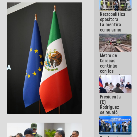
porque lo
que haces
Necropolítica
es
opositora:
embarrarla
La mentira
como arma
contra el
Pueblo
Metro de
Caracas
continúa
con los
trabajos de
mantenimiento
e inspección
en la Línea 2
Presidenta
(E)
Rodríguez
se reunió
con Estado
Mayor
Eléctrico
para