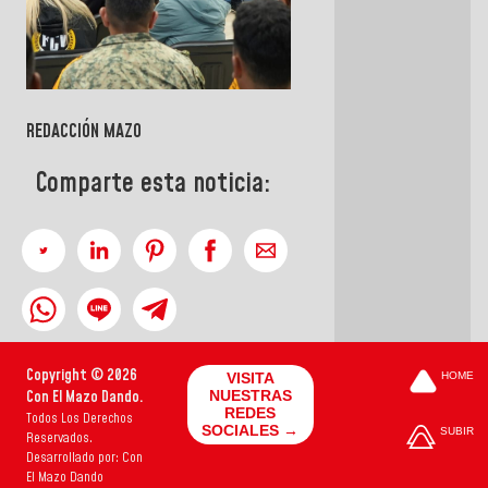
REDACCIÓN MAZO
Comparte esta noticia:
Copyright © 2026
VISITA
HOME
Con El Mazo Dando.
NUESTRAS
REDES
Todos Los Derechos
SOCIALES →
SUBIR
Reservados.
Desarrollado por: Con
El Mazo Dando