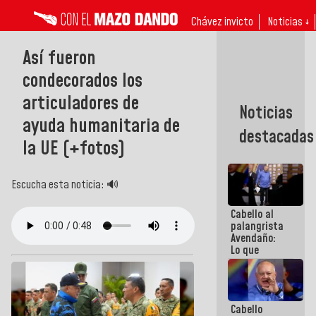
Chávez invicto
Noticias ↓
Así fueron
condecorados los
articuladores de
Noticias
ayuda humanitaria de
destacadas
la UE (+fotos)
Escucha esta noticia: 🔊
Cabello al
palangrista
Avendaño:
Lo que
vayas a
escribir
hazlo hoy
por que no
Cabello
sabemos si