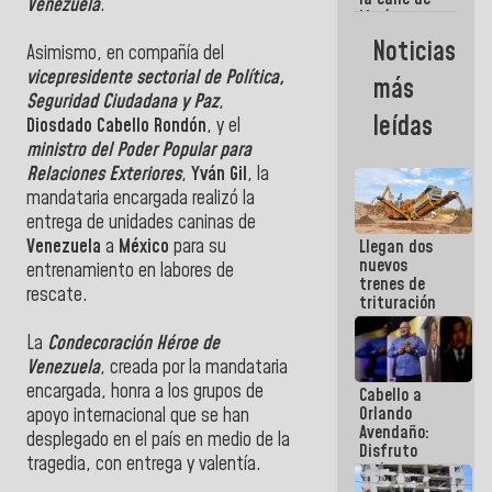
Venezuela
.
María
Machado se
Noticias
Asimismo, en compañía del
estrellaron
de frente
vicepresidente sectorial de Política,
más
contra el
Seguridad Ciudadana y Paz
,
Pueblo
leídas
Diosdado Cabello Rondón
, y el
ministro del Poder Popular para
Relaciones Exteriores
,
Yván Gil
, la
mandataria encargada realizó la
entrega de unidades caninas de
Venezuela
a
México
para su
Llegan dos
nuevos
entrenamiento en labores de
trenes de
rescate.
trituración
para
optimizar
La
Condecoración Héroe de
manejo de
Venezuela
, creada por la mandataria
escombros
encargada, honra a los grupos de
Cabello a
en La Guaira
Orlando
apoyo internacional que se han
Avendaño:
desplegado en el país en medio de la
Disfruto
tragedia, con entrega y valentía.
cada vez
que escribes