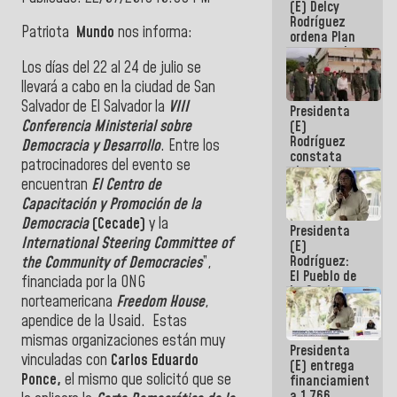
(E) Delcy
AmeriCup
Rodríguez
2027
Patriota
Mundo
nos informa:
ordena Plan
maestro de
Los días del 22 al 24 de julio se
desarrollo
logístico y
llevará a cabo en la ciudad de San
turístico
Salvador de El Salvador la
VIII
Presidenta
para La
Conferencia Ministerial sobre
(E)
Guaira
Rodríguez
Democracia y Desarrollo
. Entre los
constata
patrocinadores del evento se
obras de
encuentran
El Centro de
rehabilitación
de Escuela
Capacitación y Promoción de la
Militar de
Democracia
(Cecade)
y la
Presidenta
Mamo en La
International Steering Committee of
(E)
Guaira
Rodríguez:
the Community of Democracies
”,
El Pueblo de
financiada por la ONG
La Guaira
norteamericana
Freedom House
,
siempre
apendice de la Usaid. Estas
estará
acompañada
mismas organizaciones están muy
Presidenta
por el
vinculadas con
Carlos Eduardo
(E) entrega
Gobierno
Ponce,
el mismo que solicitó que se
financiamientos
Nacional
a 1.766