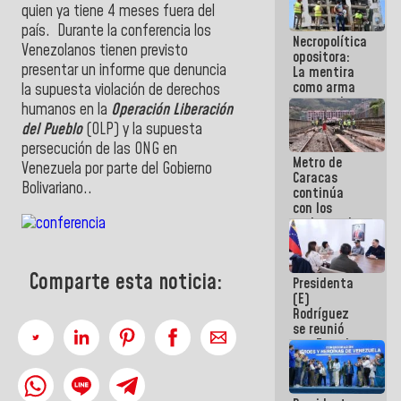
quien ya tiene 4 meses fuera del
manejo de
escombros
país. Durante la conferencia los
Necropolítica
en La Guaira
Venezolanos tienen previsto
opositora:
presentar un informe que denuncia
La mentira
como arma
la supuesta violación de derechos
contra el
humanos en la
Operación Liberación
Pueblo
del Pueblo
(OLP) y la supuesta
persecución de las ONG en
Metro de
Venezuela por parte del Gobierno
Caracas
Bolivariano..
continúa
con los
trabajos de
mantenimiento
e inspección
en la Línea 2
Comparte esta noticia:
Presidenta
(E)
Rodríguez
se reunió
con Estado
Mayor
Eléctrico
para