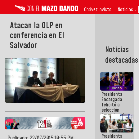
Chávez invicto
Noticias ↓
Atacan la OLP en
conferencia en El
Salvador
Noticias
destacadas
Presidenta
Encargada
felicitó a
selección
femenina de
baloncesto
por su
clasificación
Presidenta
a la
Publicado: 22/07/2015 10:55 PM