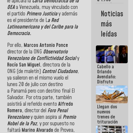
le aplicara la
Carta Democrática de la
comerciantes
OEA
a Venezuela, muy vinculado con
y
Noticias
el partido
Primero Justicia
y además
emprendedores
afectados
es el presidente de L
a Red
más
por
Latinoamericana y del Caribe para la
terremotos
leídas
Democracia.
Por ello,
Marcos Antonio Ponce
director de la ONG
Observatorio
Venezolano de Conflictividad Social
y
Rocío San Miguel
, directora de la
Cabello a
ONG (de maletín)
Control Ciudadano
,
Orlando
Avendaño:
ya salieron en el mismo vuelo el
Disfruto
lunes 20 de julio con destino
cada vez
a Panamá pero con destino final El
que escribes
porque lo
Salvador. Por otra parte, también
que haces
asistirá al referido evento
Alfredo
Llegan dos
es
Romero
, director del
Foro Penal
nuevos
embarrarla
Venezolano
y quien aspira al
Premio
trenes de
trituración
Nobel de la Paz
, y por supuesto no
para
faltará
Marino Alvarado
de Provea,
optimizar