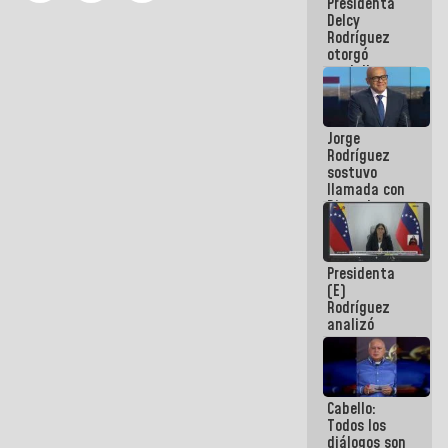
Presidenta
abordar
Delcy
planes de
Rodríguez
acción
otorgó
medalla
"Héroe de
Venezuela"
a servidores
Jorge
públicos
Rodríguez
sostuvo
llamada con
Dinorah
Figuera y
acuerdan
primer
Presidenta
encuentro
(E)
presencial
Rodríguez
para el
analizó
diálogo
junto a
gobernadores
planes de
recuperación
Cabello:
del Sistema
Todos los
Eléctrico
diálogos son
Nacional