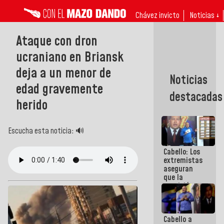
Chávez invicto
Noticias ↓
Ataque con dron
ucraniano en Briansk
deja a un menor de
Noticias
edad gravemente
destacadas
herido
Escucha esta noticia: 🔊
Cabello: Los
extremistas
aseguran
que la
oposición
actual es la
más
dividida de
Cabello a
la historia