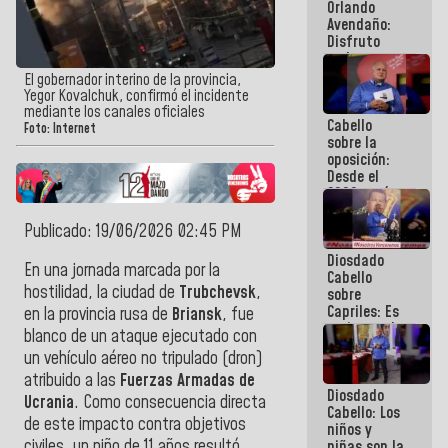
Orlando
de
Avendaño:
Venezuela
Disfruto
cada vez
que escribes
El gobernador interino de la provincia,
porque lo
Yegor Kovalchuk, confirmó el incidente
que haces
mediante los canales oficiales
Cabello
es
Foto: Internet
sobre la
embarrarla
oposición:
Desde el
2002 están
intentando
quemar el
Publicado: 19/06/2026 02:45 PM
país ante la
Diosdado
ausencia de
En una jornada marcada por la
Cabello
políticos
hostilidad, la ciudad de
Trubchevsk
,
sobre
verdaderos
Capriles: Es
en la provincia rusa de
Briansk
, fue
un inmoral
blanco de un ataque ejecutado con
de la
un vehículo aéreo no tripulado (dron)
política
atribuido a las
Fuerzas Armadas de
Diosdado
Ucrania
. Como consecuencia directa
Cabello: Los
de este impacto contra objetivos
niños y
civiles, un niño de 11 años resultó
niñas son la