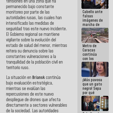
tensiones en una zona que ha
permanecido bajo constante
Cabello ante
monitoreo por parte de las
falsas
autoridades rusas, las cuales han
imágenes de
intensificado las medidas de
marcha de
seguridad tras este nuevo incidente.
extremistas:
Son unos
El Gobierno regional se mantiene
coberos,
vigilante sobre la evolución del
viven de la
estado de salud del menor, mientras
Metro de
mentira
Caracas
reitera su denuncia sobre las
continúa
constantes vulneraciones a la
con los
tranquilidad de la población civil en
trabajos de
mantenimiento
territorio ruso.
e inspección
en la Línea 2
La situación en
Briansk
continúa
¡Más pavosa
bajo evaluación estratégica,
que un gato
negro! Sepa
mientras se evalúan las
por qué
repercusiones de este nuevo
dirigentes
despliegue de drones que afecta
opositores
directamente a sectores vulnerables
se
desmarcan
de la sociedad. Las autoridades