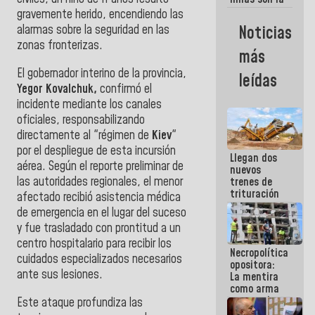
razon
gravemente herido, encendiendo las
fundamental
Noticias
alarmas sobre la seguridad en las
de lo que
zonas fronterizas.
estamos
más
haciendo
El gobernador interino de la provincia,
leídas
Yegor Kovalchuk,
confirmó el
incidente mediante los canales
oficiales, responsabilizando
directamente al "régimen de
Kiev
"
por el despliegue de esta incursión
Llegan dos
aérea. Según el reporte preliminar de
nuevos
las autoridades regionales, el menor
trenes de
trituración
afectado recibió asistencia médica
para
de emergencia en el lugar del suceso
optimizar
y fue trasladado con prontitud a un
manejo de
escombros
centro hospitalario para recibir los
Necropolítica
en La Guaira
cuidados especializados necesarios
opositora:
ante sus lesiones.
La mentira
como arma
contra el
Este ataque profundiza las
Pueblo