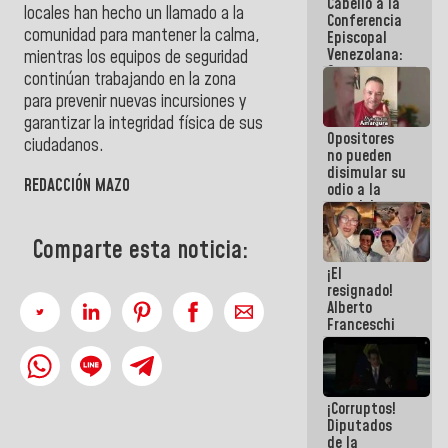
Cabello a la
de La Sayo
locales han hecho un llamado a la
Conferencia
comunidad para mantener la calma,
Episcopal
Venezolana:
mientras los equipos de seguridad
Son unos
continúan trabajando en la zona
inmorales,
para prevenir nuevas incursiones y
ni una
botella de
garantizar la integridad física de sus
Opositores
agua han
ciudadanos.
no pueden
llevado
disimular su
REDACCIÓN MAZO
odio a la
paz del
pueblo
Comparte esta noticia:
¡El
resignado!
Alberto
Franceschi
muestra su
frustración
ante
burguesía
¡Corruptos!
de siempre
Diputados
de la