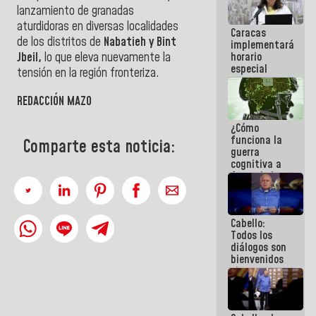
porque lo
lanzamiento de granadas
que haces
aturdidoras en diversas localidades
Caracas
es
de los distritos de
Nabatieh y Bint
implementará
embarrarla
horario
Jbeil,
lo que eleva nuevamente la
especial
tensión en la región fronteriza.
para
adaptarse
REDACCIÓN MAZO
al plan de
ahorro
¿Cómo
energético
funciona la
Comparte esta noticia:
guerra
cognitiva a
favor de la
narrativa
hegemónica?
(1)
Cabello:
Todos los
diálogos son
bienvenidos
siempre que
estén en el
marco de la
Constitución