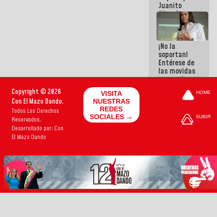
Juanito
Alimaña son
harina del
mismo
costal
¡No la
soportan!
Entérese de
las movidas
que realizan
antiguos
Copyright © 2026
VISITA
HOME
cómplices
Con El Mazo Dando.
NUESTRAS
de La Sayo
REDES
Todos Los Derechos
para
SOCIALES →
SUBIR
Reservados.
sacudírsela
Desarrollado por: Con
El Mazo Dando