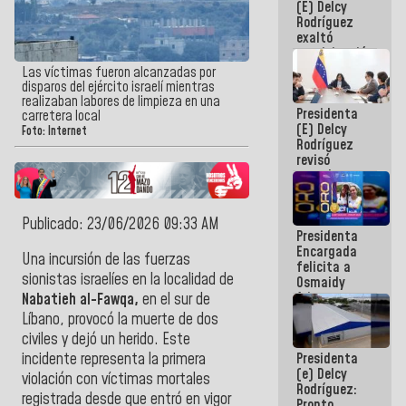
(E) Delcy
Panamericana
Rodríguez
Sub-17
exaltó
participación
de
Las víctimas fueron alcanzadas por
Venezuela
disparos del ejército israelí mientras
en Juegos
realizaban labores de limpieza en una
Presidenta
Centroamericanos
carretera local
(E) Delcy
y del Caribe
Foto: Internet
Rodríguez
2026
revisó
agenda
económica y
ejecución de
fondos de
Publicado: 23/06/2026 09:33 AM
Presidenta
emergencia
Encargada
post-sismos
Una incursión de las fuerzas
felicita a
sionistas israelíes en la localidad de
Osmaidy
Arias y
Nabatieh al-Fawqa,
en el sur de
Giraly
Líbano, provocó la muerte de dos
Marcano por
civiles y dejó un herido. Este
hacer
Presidenta
incidente representa la primera
historia en
(e) Delcy
los
violación con víctimas mortales
Rodríguez:
Centroamericanos
registrada desde que entró en vigor
Pronto