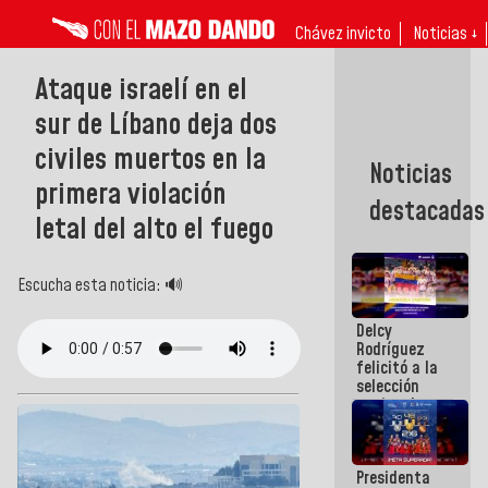
Chávez invicto
Noticias ↓
Ataque israelí en el
sur de Líbano deja dos
civiles muertos en la
Noticias
primera violación
destacadas
letal del alto el fuego
Escucha esta noticia: 🔊
Delcy
Rodríguez
felicitó a la
selección
nacional
masculina
de voleibol
campeona
Presidenta
de la Copa