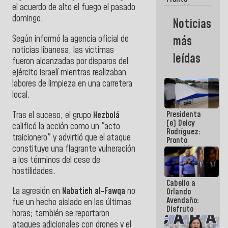
el acuerdo de alto el fuego el pasado
restableceremos
las
domingo.
Noticias
operaciones
en el
Según informó la agencia oficial de
más
Aeropuerto
noticias libanesa, las víctimas
Internacional
leídas
de
fueron alcanzadas por disparos del
Maiquetía
ejército israelí mientras realizaban
labores de limpieza en una carretera
local.
Presidenta
Tras el suceso, el grupo
Hezbolá
(e) Delcy
calificó la acción como un "acto
Rodríguez:
traicionero" y advirtió que el ataque
Pronto
constituye una flagrante vulneración
restableceremos
las
a los términos del cese de
operaciones
hostilidades.
en el
Cabello a
Aeropuerto
La agresión en
Nabatieh al-Fawqa
no
Orlando
Internacional
Avendaño:
de
fue un hecho aislado en las últimas
Disfruto
Maiquetía
horas; también se reportaron
cada vez
ataques adicionales con drones y el
que escribes