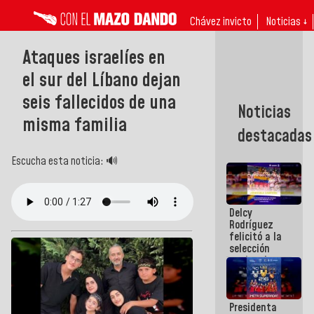
Chávez invicto
Noticias ↓
Ataques israelíes en
el sur del Líbano dejan
seis fallecidos de una
Noticias
misma familia
destacadas
Escucha esta noticia: 🔊
Delcy
Rodríguez
felicitó a la
selección
nacional
masculina
de voleibol
campeona
Presidenta
de la Copa