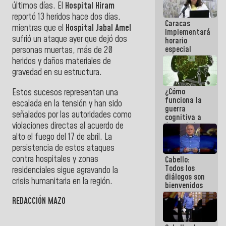
últimos días. El
Hospital Hiram
porque lo
que haces
reportó 13 heridos hace dos días,
Caracas
es
mientras que el
Hospital Jabal Amel
implementará
embarrarla
sufrió un ataque ayer que dejó dos
horario
especial
personas muertas, más de 20
para
heridos y daños materiales de
adaptarse
gravedad en su estructura.
al plan de
ahorro
¿Cómo
Estos sucesos representan una
energético
funciona la
escalada en la tensión y han sido
guerra
señalados por las autoridades como
cognitiva a
violaciones directas al acuerdo de
favor de la
narrativa
alto el fuego del 17 de abril. La
hegemónica?
persistencia de estos ataques
(1)
contra hospitales y zonas
Cabello:
Todos los
residenciales sigue agravando la
diálogos son
crisis humanitaria en la región.
bienvenidos
siempre que
REDACCIÓN MAZO
estén en el
marco de la
Constitución