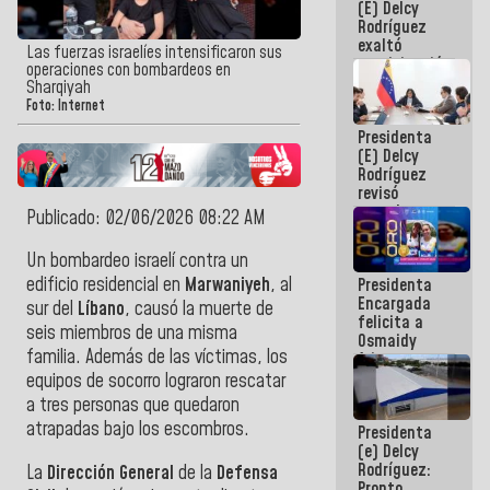
(E) Delcy
Panamericana
Rodríguez
Sub-17
exaltó
Las fuerzas israelíes intensificaron sus
participación
operaciones con bombardeos en
de
Sharqiyah
Venezuela
Foto: Internet
en Juegos
Presidenta
Centroamericanos
(E) Delcy
y del Caribe
Rodríguez
2026
revisó
agenda
Publicado: 02/06/2026 08:22 AM
económica y
ejecución de
Un bombardeo israelí contra un
fondos de
edificio residencial en
Marwaniyeh
, al
Presidenta
emergencia
Encargada
post-sismos
sur del
Líbano
, causó la muerte de
felicita a
seis miembros de una misma
Osmaidy
familia. Además de las víctimas, los
Arias y
Giraly
equipos de socorro lograron rescatar
Marcano por
a tres personas que quedaron
hacer
atrapadas bajo los escombros.
Presidenta
historia en
(e) Delcy
los
Rodríguez:
Centroamericanos
La
Dirección General
de la
Defensa
Pronto