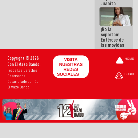
Juanito
Alimaña son
harina del
mismo
costal
¡No la
soportan!
Entérese de
las movidas
que realizan
antiguos
Copyright © 2026
VISITA
HOME
cómplices
Con El Mazo Dando.
NUESTRAS
de La Sayo
REDES
Todos Los Derechos
para
SOCIALES →
SUBIR
Reservados.
sacudírsela
Desarrollado por: Con
El Mazo Dando