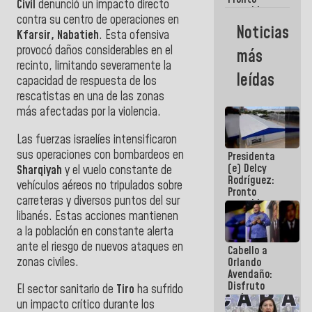
Civil
denunció un impacto directo
restableceremos
contra su centro de operaciones en
las
Noticias
Kfarsir, Nabatieh
. Esta ofensiva
operaciones
en el
provocó daños considerables en el
más
Aeropuerto
recinto, limitando severamente la
Internacional
leídas
capacidad de respuesta de los
de
Maiquetía
rescatistas en una de las zonas
más afectadas por la violencia.
Las fuerzas israelíes intensificaron
sus operaciones con bombardeos en
Presidenta
(e) Delcy
Sharqiyah
y el vuelo constante de
Rodríguez:
vehículos aéreos no tripulados sobre
Pronto
carreteras y diversos puntos del sur
restableceremos
libanés. Estas acciones mantienen
las
operaciones
a la población en constante alerta
en el
ante el riesgo de nuevos ataques en
Cabello a
Aeropuerto
zonas civiles.
Orlando
Internacional
Avendaño:
de
Disfruto
Maiquetía
El sector sanitario de
Tiro
ha sufrido
cada vez
un impacto crítico durante los
que escribes