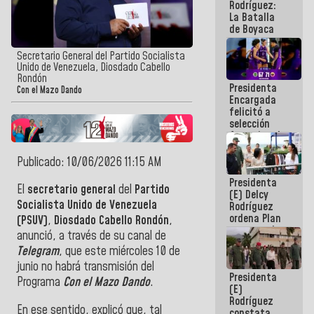
Rodríguez:
La Batalla
de Boyaca
representa
un capítulo
Secretario General del Partido Socialista
decisivo en
Unido de Venezuela, Diosdado Cabello
la gesta
Rondón
Presidenta
emancipadora
Con el Mazo Dando
Encargada
de nuestra
felicitó a
América
selección
femenina de
baloncesto
por su
Publicado: 10/06/2026 11:15 AM
clasificación
Presidenta
a la
El
secretario general
del
Partido
(E) Delcy
AmeriCup
Socialista Unido de Venezuela
Rodríguez
2027
ordena Plan
(PSUV)
,
Diosdado Cabello Rondón
,
maestro de
anunció, a través de su canal de
desarrollo
Telegram
, que este miércoles 10 de
logístico y
turístico
junio no habrá transmisión del
Presidenta
para La
Programa
Con el Mazo Dando
.
(E)
Guaira
Rodríguez
En ese sentido, explicó que, tal
constata