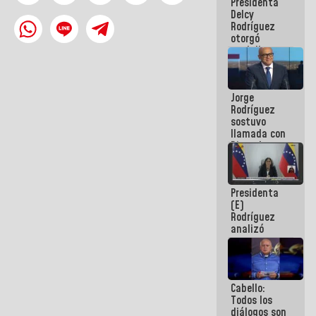
Presidenta
abordar
Delcy
planes de
Rodríguez
acción
otorgó
medalla
"Héroe de
Venezuela"
a servidores
Jorge
públicos
Rodríguez
sostuvo
llamada con
Dinorah
Figuera y
acuerdan
primer
Presidenta
encuentro
(E)
presencial
Rodríguez
para el
analizó
diálogo
junto a
gobernadores
planes de
recuperación
Cabello:
del Sistema
Todos los
Eléctrico
diálogos son
Nacional