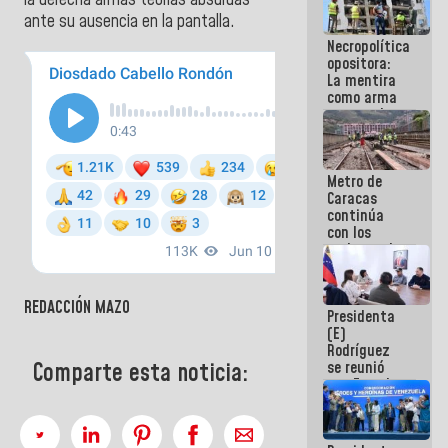
la derecha armas teorías absurdas
manejo de
ante su ausencia en la pantalla.
escombros
Necropolítica
en La Guaira
opositora:
La mentira
como arma
contra el
Pueblo
Metro de
Caracas
continúa
con los
trabajos de
mantenimiento
e inspección
en la Línea 2
REDACCIÓN MAZO
Presidenta
(E)
Rodríguez
Comparte esta noticia:
se reunió
con Estado
Mayor
Eléctrico
para