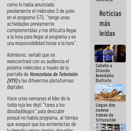
como lo había anunciado
obras de
rehabilitación
previamente el miércoles 3 de junio
Noticias
de Escuela
en el programa 573, “tengo unas
Militar de
más
actividades previamente
Mamo en La
Guaira
comprometidas y me dificulta llegar
leídas
a la hora para llegar al programa y es
una responsabilidad iniciar a la hora”.
Asimismo, señaló que se
reencontrará con su audiencia el
Cabello a
próximo miércoles a través de la
Orlando
pantalla de
Venezolana de Televisión
Avendaño:
(VTV)
y las diferentes plataformas
Disfruto
cada vez
digitales.
que escribes
porque lo
Hace unas semanas el líder de la
que haces
tolda roja les dejó "tarea a los
Llegan dos
es
nuevos
embarrarla
diosdadólogos" para descubrir
trenes de
porqué no habría programa, al tiempo
trituración
que aseguró que los extremistas de
para
optimizar