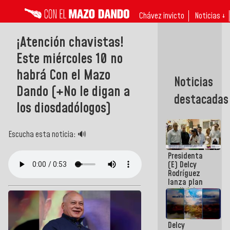
Chávez invicto
Noticias ↓
¡Atención chavistas!
Este miércoles 10 no
habrá Con el Mazo
Noticias
Dando (+No le digan a
destacadas
los diosdadólogos)
Escucha esta noticia: 🔊
Presidenta
(E) Delcy
Rodríguez
lanza plan
crediticio
con subsidio
a Juntas de
Condominio
Delcy