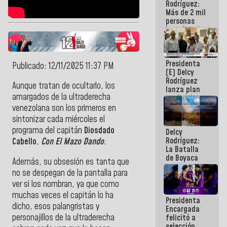
Rodríguez:
Más de 2 mil
personas
beneficiadas
con planes
para
atención de
Presidenta
emergencia
Publicado: 12/11/2025 11:37 PM
(E) Delcy
sísmica en
Rodríguez
la última
Aunque tratan de ocultarlo, los
lanza plan
semana
amargados de la ultraderecha
crediticio
con subsidio
venezolana son los primeros en
a Juntas de
sintonizar cada miércoles el
Condominio
programa del capitán
Diosdado
Delcy
Rodríguez:
Cabello
,
Con El Mazo Dando
.
La Batalla
de Boyaca
Además, su obsesión es tanta que
representa
no se despegan de la pantalla para
un capítulo
ver si los nombran, ya que como
decisivo en
la gesta
muchas veces el capitán lo ha
Presidenta
emancipadora
dicho, esos palangristas y
Encargada
de nuestra
personajillos de la ultraderecha
felicitó a
América
selección