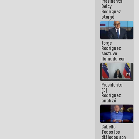
Presidenta
abordar
Delcy
planes de
Rodríguez
acción
otorgó
medalla
"Héroe de
Venezuela"
a servidores
Jorge
públicos
Rodríguez
sostuvo
llamada con
Dinorah
Figuera y
acuerdan
primer
Presidenta
encuentro
(E)
presencial
Rodríguez
para el
analizó
diálogo
junto a
gobernadores
planes de
recuperación
Cabello:
del Sistema
Todos los
Eléctrico
diálogos son
Nacional