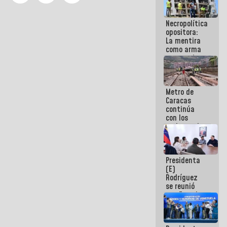
manejo de
escombros
Necropolítica
en La Guaira
opositora:
La mentira
como arma
contra el
Pueblo
Metro de
Caracas
continúa
con los
trabajos de
mantenimiento
e inspección
en la Línea 2
Presidenta
(E)
Rodríguez
se reunió
con Estado
Mayor
Eléctrico
para