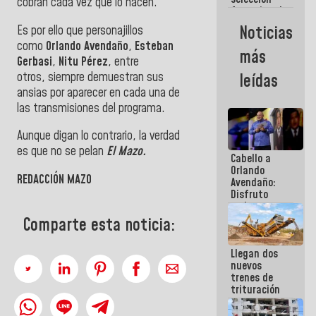
cobran cada vez que lo hacen.
femenina de
baloncesto
Noticias
Es por ello que personajillos
por su
como
Orlando Avendaño
,
Esteban
clasificación
más
a la
Gerbasi
,
Nitu Pérez
, entre
AmeriCup
otros,
siempre demuestran sus
leídas
2027
ansias por aparecer en cada una de
las transmisiones del programa.
Aunque digan lo contrario, la verdad
es que
no se pelan
El Mazo.
Cabello a
Orlando
REDACCIÓN MAZO
Avendaño:
Disfruto
cada vez
que escribes
Comparte esta noticia:
porque lo
que haces
Llegan dos
es
nuevos
embarrarla
trenes de
trituración
para
optimizar