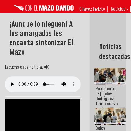
Chávez invicto
Noticias ↓
¡Aunque lo nieguen! A
los amargados les
encanta sintonizar El
Noticias
Mazo
destacadas
Escucha esta noticia: 🔊
Presidenta
(E) Delcy
Rodríguez
firmó nueva
de Ley de
Arrendamiento
aprobada
por la AN
Delcy