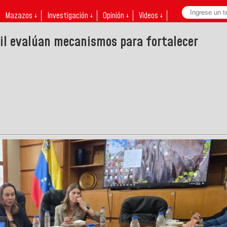
Mazazos ↓
Investigación ↓
Opinión ↓
Videos ↓
sil evalúan mecanismos para fortalecer