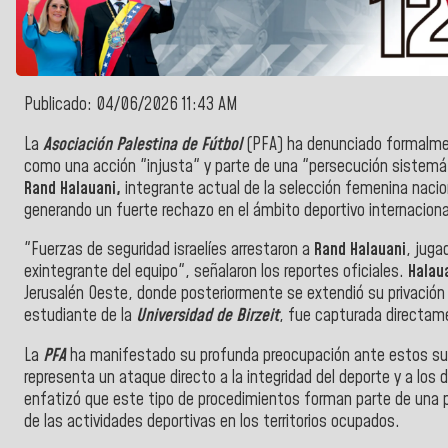
Publicado: 04/06/2026 11:43 AM
La
Asociación Palestina de Fútbol
(PFA) ha denunciado formalmen
como una acción "injusta" y parte de una "persecución sistemát
Rand Halauani,
integrante actual de la selección femenina nacio
generando un fuerte rechazo en el ámbito deportivo internaciona
"Fuerzas de seguridad israelíes arrestaron a
Rand Halauani
, juga
exintegrante del equipo", señalaron los reportes oficiales.
Halau
Jerusalén Oeste, donde posteriormente se extendió su privación d
estudiante de la
Universidad de Birzeit
, fue capturada directame
La
PFA
ha manifestado su profunda preocupación ante estos su
representa un ataque directo a la integridad del deporte y a lo
enfatizó que este tipo de procedimientos forman parte de una pol
de las actividades deportivas en los territorios ocupados.