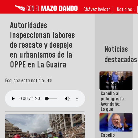
Chávez invicto
Noticias ↓
Autoridades
inspeccionan labores
de rescate y despeje
Noticias
en urbanismos de la
destacadas
OPPE en La Guaira
Escucha esta noticia: 🔊
Cabello al
palangrista
Avendaño:
Lo que
vayas a
escribir
hazlo hoy
por que no
Cabello
sabemos si