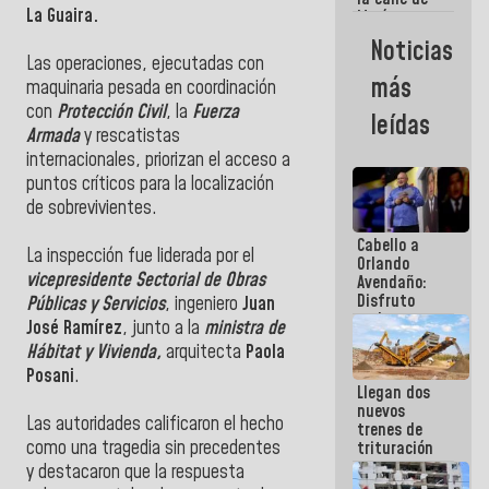
La Guaira.
María
Machado se
Noticias
estrellaron
Las operaciones, ejecutadas con
de frente
más
maquinaria pesada en coordinación
contra el
Pueblo
con
Protección Civil
, la
Fuerza
leídas
Armada
y rescatistas
internacionales, priorizan el acceso a
puntos críticos para la localización
de sobrevivientes.
Cabello a
La inspección fue liderada por el
Orlando
vicepresidente Sectorial de Obras
Avendaño:
Disfruto
Públicas y Servicios
, ingeniero
Juan
cada vez
José Ramírez
, junto a la
ministra de
que escribes
Hábitat y Vivienda,
arquitecta
Paola
porque lo
que haces
Posani
.
Llegan dos
es
nuevos
embarrarla
Las autoridades calificaron el hecho
trenes de
como una tragedia sin precedentes
trituración
para
y destacaron que la respuesta
optimizar