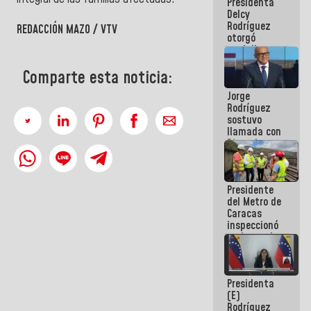
Presidenta
abordar
Delcy
planes de
Rodríguez
acción
REDACCIÓN MAZO / VTV
otorgó
medalla
"Héroe de
Venezuela"
Comparte esta noticia:
a servidores
Jorge
públicos
Rodríguez
sostuvo
llamada con
Dinorah
Figuera y
acuerdan
primer
Presidente
encuentro
del Metro de
presencial
Caracas
para el
inspeccionó
diálogo
trabajos de
rehabilitación
y
modernización
Presidenta
de la vía
(E)
férrea
Rodríguez