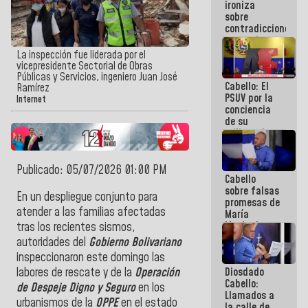
ironiza
la semana
sobre
que viene
contradicciones
hay
y mentiras
programa
de María
La inspección fue liderada por el
Machado:
vicepresidente Sectorial de Obras
¡Créanle!
Públicas y Servicios, ingeniero Juan José
Cabello: El
Ramírez
PSUV por la
Internet
conciencia
de su
militancia
es la
organización
política más
Publicado: 05/07/2026 01:00 PM
Cabello
sólida de
sobre falsas
Venezuela
En un despliegue conjunto para
promesas de
atender a las familias afectadas
María
Machado:
tras los recientes sismos,
¿Quién le
autoridades del
Gobierno Bolivariano
puede creer?
inspeccionaron este domingo las
¿Y la gente
Diosdado
labores de rescate y de la
Operación
que ella iba
Cabello:
a salvar en
de Despeje Digno y Seguro
en los
Llamados a
La Guaira?
urbanismos de la
OPPE
en el estado
la calle de