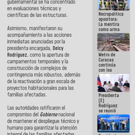
gubernamental se ha concentrado
manejo de
en evaluaciones técnicas y
escombros
Necropolítica
en La Guaira
científicas de las estructuras.
opositora:
La mentira
Asimismo, manifestaron su
como arma
contra el
acompañamiento a las acciones
Pueblo
inmediatas anunciadas por la
presidenta encargada,
Delcy
Metro de
Rodríguez
, como la apertura de
Caracas
campamentos temporales y la
continúa
construcción de complejos de
con los
contingencia más robustos, además
trabajos de
mantenimiento
de la reactivación a gran escala de
e inspección
proyectos habitacionales para las
en la Línea 2
familias afectadas.
Presidenta
(E)
Rodríguez
Las autoridades ratificaron el
se reunió
compromiso del
Gobierno
nacional
con Estado
Mayor
de mantener el despliegue técnico y
Eléctrico
humano para garantizar la atención
para
integral de las familias afectadas.