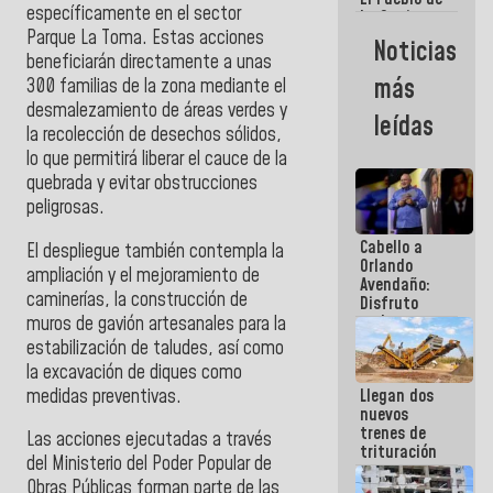
específicamente en el sector
La Guaira
siempre
Parque La Toma. Estas acciones
Noticias
estará
beneficiarán directamente a unas
acompañada
más
300 familias de la zona mediante el
por el
desmalezamiento de áreas verdes y
Gobierno
leídas
Nacional
la recolección de desechos sólidos,
lo que permitirá liberar el cauce de la
quebrada y evitar obstrucciones
peligrosas.
Cabello a
El despliegue también contempla la
Orlando
ampliación y el mejoramiento de
Avendaño:
caminerías, la construcción de
Disfruto
cada vez
muros de gavión artesanales para la
que escribes
estabilización de taludes, así como
porque lo
la excavación de diques como
que haces
medidas preventivas.
Llegan dos
es
nuevos
embarrarla
trenes de
Las acciones ejecutadas a través
trituración
del Ministerio del Poder Popular de
para
Obras Públicas forman parte de las
optimizar