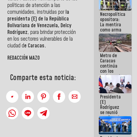
manejo de
políticas de atención a las
escombros
comunidades, instruidas por
la
Necropolítica
en La Guaira
presidenta (E) de la República
opositora:
La mentira
Bolivariana de Venezuela, Delcy
como arma
Rodríguez
, para brindar protección
contra el
en los sectores vulnerables de la
Pueblo
ciudad d
e Caracas.
Metro de
REDACCIÓN MAZO
Caracas
continúa
con los
Comparte esta noticia:
trabajos de
mantenimiento
e inspección
en la Línea 2
Presidenta
(E)
Rodríguez
se reunió
con Estado
Mayor
Eléctrico
para