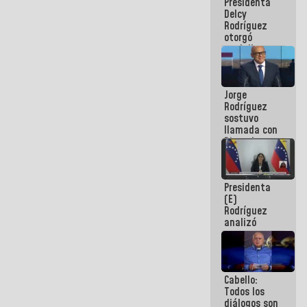
Presidenta
abordar
Delcy
planes de
Rodríguez
acción
otorgó
medalla
"Héroe de
Venezuela"
a servidores
Jorge
públicos
Rodríguez
sostuvo
llamada con
Dinorah
Figuera y
acuerdan
primer
Presidenta
encuentro
(E)
presencial
Rodríguez
para el
analizó
diálogo
junto a
gobernadores
planes de
recuperación
Cabello:
del Sistema
Todos los
Eléctrico
diálogos son
Nacional