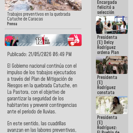
Encargada
de nuestra
felicitó a
América
selección
Trabajos preventivos en la quebrada
femenina de
Catuche de Caracas
baloncesto
Prensa
por su
clasificación
Presidenta
a la
(E) Delcy
AmeriCup
Rodríguez
2027
ordena Plan
Publicado: 21/05/2026 06:49 PM
maestro de
desarrollo
El Gobierno nacional continúa con el
logístico y
impulso de los trabajos ejecutados
turístico
Presidenta
para La
a través del Plan de Mitigación de
(E)
Guaira
Riesgos en la quebrada Catuche, en
Rodríguez
La Pastora, con el objetivo de
constata
obras de
garantizar la seguridad de los
rehabilitación
habitantes y prevenir contingencias
de Escuela
ante el período de lluvias.
Militar de
Presidenta
Mamo en La
(E)
Guaira
En este sentido, las cuadrillas
Rodríguez:
avanzan en las labores preventivas,
El Pueblo de