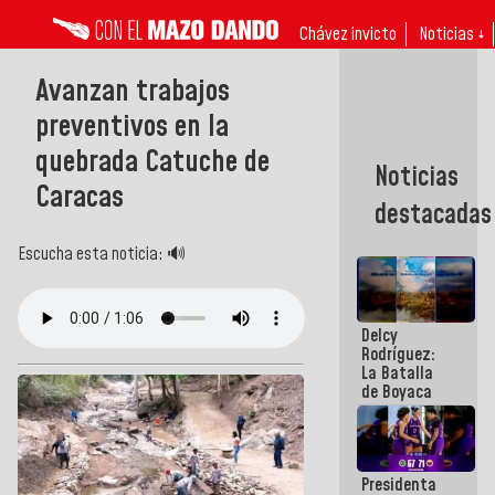
Chávez invicto
Noticias ↓
Avanzan trabajos
preventivos en la
quebrada Catuche de
Noticias
Caracas
destacadas
Escucha esta noticia: 🔊
Delcy
Rodríguez:
La Batalla
de Boyaca
representa
un capítulo
decisivo en
la gesta
Presidenta
emancipadora