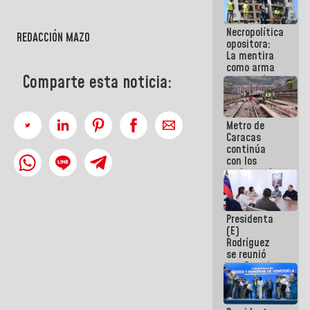
manejo de
escombros
Necropolítica
en La Guaira
REDACCIÓN MAZO
opositora:
La mentira
como arma
Comparte esta noticia:
contra el
Pueblo
Metro de
Caracas
continúa
con los
trabajos de
mantenimiento
e inspección
en la Línea 2
Presidenta
(E)
Rodríguez
se reunió
con Estado
Mayor
Eléctrico
para