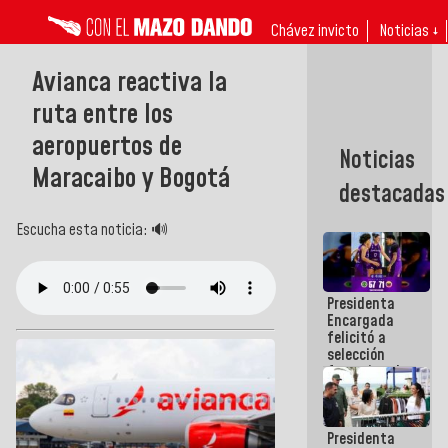
Chávez invicto
Noticias ↓
Avianca reactiva la
ruta entre los
aeropuertos de
Noticias
Maracaibo y Bogotá
destacadas
Escucha esta noticia: 🔊
Presidenta
Encargada
felicitó a
selección
femenina de
baloncesto
por su
clasificación
Presidenta
a la