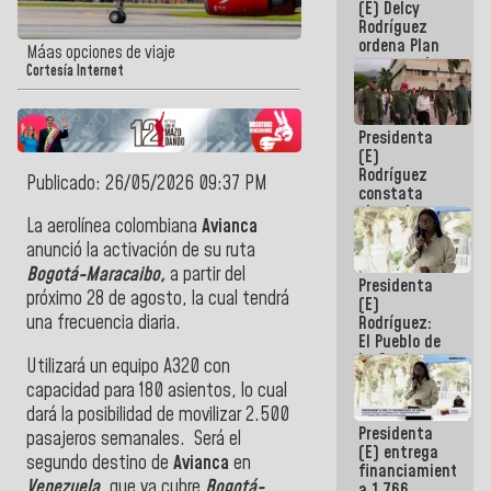
(E) Delcy
AmeriCup
Rodríguez
2027
ordena Plan
Máas opciones de viaje
maestro de
Cortesía Internet
desarrollo
logístico y
turístico
Presidenta
para La
(E)
Guaira
Rodríguez
Publicado: 26/05/2026 09:37 PM
constata
obras de
La aerolínea colombiana
Avianca
rehabilitación
de Escuela
anunció la activación de su ruta
Militar de
Bogotá-Maracaibo,
a partir del
Presidenta
Mamo en La
próximo 28 de agosto, la cual tendrá
(E)
Guaira
una frecuencia diaria.
Rodríguez:
El Pueblo de
La Guaira
Utilizará un equipo A320 con
siempre
capacidad para 180 asientos, lo cual
estará
dará la posibilidad de movilizar 2.500
acompañada
Presidenta
por el
pasajeros semanales. Será el
(E) entrega
Gobierno
segundo destino de
Avianca
en
financiamientos
Nacional
Venezuela
, que ya cubre
Bogotá-
a 1.766