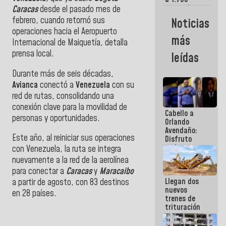
comerciantes
Caracas
desde el pasado mes de
y
febrero, cuando retomó sus
Noticias
emprendedores
operaciones hacia el Aeropuerto
afectados
más
Internacional de Maiquetía, detalla
por
terremotos
prensa local.
leídas
Durante más de seis décadas,
Avianca
conectó a
Venezuela
con su
red de rutas, consolidando una
conexión clave para la movilidad de
Cabello a
personas y oportunidades.
Orlando
Avendaño:
Este año, al reiniciar sus operaciones
Disfruto
cada vez
con Venezuela, la ruta se integra
que escribes
nuevamente a la red de la aerolínea
porque lo
para conectar a
Caracas
y
Maracaibo
que haces
Llegan dos
es
a partir de agosto, con 83 destinos
nuevos
embarrarla
en 28 países.
trenes de
trituración
para
optimizar