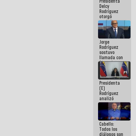
Presidenta
abordar
Delcy
planes de
Rodríguez
acción
otorgó
medalla
"Héroe de
Venezuela"
a servidores
Jorge
públicos
Rodríguez
sostuvo
llamada con
Dinorah
Figuera y
acuerdan
primer
Presidenta
encuentro
(E)
presencial
Rodríguez
para el
analizó
diálogo
junto a
gobernadores
planes de
recuperación
Cabello:
del Sistema
Todos los
Eléctrico
diálogos son
Nacional