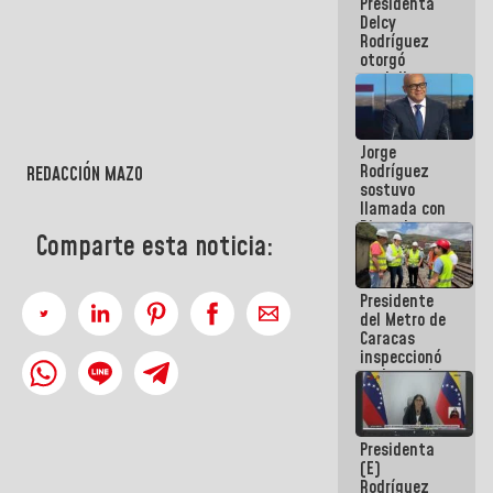
Presidenta
abordar
Delcy
planes de
Rodríguez
acción
otorgó
medalla
"Héroe de
Venezuela"
a servidores
Jorge
públicos
Rodríguez
REDACCIÓN MAZO
sostuvo
llamada con
Dinorah
Comparte esta noticia:
Figuera y
acuerdan
primer
Presidente
encuentro
del Metro de
presencial
Caracas
para el
inspeccionó
diálogo
trabajos de
rehabilitación
y
modernización
Presidenta
de la vía
(E)
férrea
Rodríguez