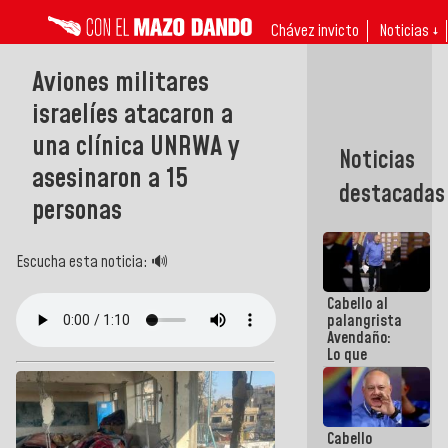
Chávez invicto
Noticias ↓
Aviones militares
israelíes atacaron a
una clínica UNRWA y
Noticias
asesinaron a 15
destacadas
personas
Escucha esta noticia: 🔊
Cabello al
palangrista
Avendaño:
Lo que
vayas a
escribir
hazlo hoy
por que no
Cabello
sabemos si