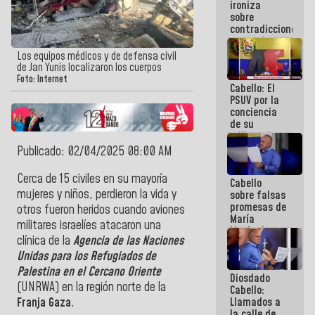
ironiza
la semana
sobre
que viene
contradicciones
hay
y mentiras
programa
de María
Los equipos médicos y de defensa civil
Machado:
de Jan Yunis localizaron los cuerpos
¡Créanle!
Foto: Internet
Cabello: El
PSUV por la
conciencia
de su
militancia
es la
Publicado: 02/04/2025 08:00 AM
organización
política más
Cerca de 15 civiles en su mayoría
Cabello
sólida de
mujeres y niños, perdieron la vida y
sobre falsas
Venezuela
promesas de
otros fueron heridos cuando aviones
María
militares israelíes atacaron una
Machado:
clínica de la
Agencia de las Naciones
¿Quién le
puede creer?
Unidas para los Refugiados de
¿Y la gente
Palestina en el Cercano Oriente
Diosdado
que ella iba
(UNRWA) en la región norte de la
Cabello:
a salvar en
Llamados a
Franja Gaza
.
La Guaira?
la calle de