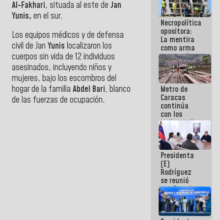
Al-Fakhari
, situada al este de
Jan
porque lo
que haces
Yunis,
en el sur.
Necropolítica
es
opositora:
embarrarla
Los equipos médicos y de defensa
La mentira
civil de Jan
Yunis
localizaron los
como arma
contra el
cuerpos sin vida de 12 individuos
Pueblo
asesinados, incluyendo niños y
mujeres, bajo los escombros del
hogar de la familia
Abdel Bari
, blanco
Metro de
Caracas
de las fuerzas de ocupación.
continúa
con los
trabajos de
mantenimiento
e inspección
en la Línea 2
Presidenta
(E)
Rodríguez
se reunió
con Estado
Mayor
Eléctrico
para