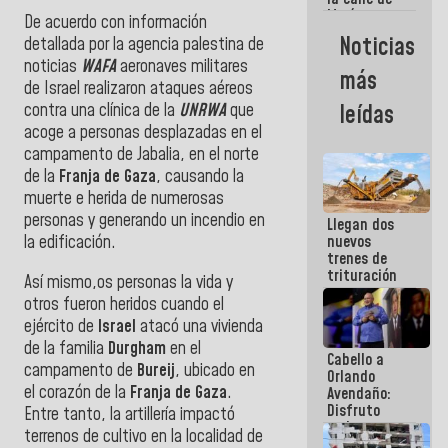
María
De acuerdo con información
Machado se
Noticias
detallada por la agencia palestina de
estrellaron
noticias
WAFA
aeronaves militares
de frente
más
contra el
de Israel realizaron ataques aéreos
Pueblo
contra una clínica de la
UNRWA
que
leídas
acoge a personas desplazadas en el
campamento de Jabalia, en el norte
de la
Franja de Gaza
, causando la
muerte e herida de numerosas
personas y generando un incendio en
Llegan dos
la edificación.
nuevos
trenes de
trituración
Así mismo,os personas la vida y
para
otros fueron heridos cuando el
optimizar
ejército de
Israel
atacó una vivienda
manejo de
escombros
de la familia
Durgham
en el
Cabello a
en La Guaira
campamento de
Bureij
, ubicado en
Orlando
el corazón de la
Franja de Gaza
.
Avendaño:
Disfruto
Entre tanto, la artillería impactó
cada vez
terrenos de cultivo en la localidad de
que escribes