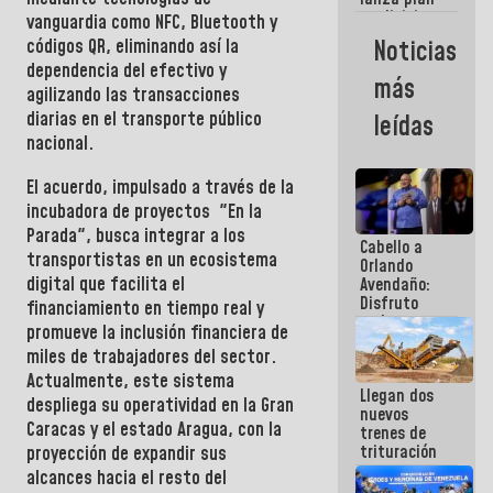
semana
crediticio
vanguardia como NFC, Bluetooth y
con subsidio
Noticias
códigos QR, eliminando así la
a Juntas de
dependencia del efectivo y
Condominio
más
agilizando las transacciones
diarias en el transporte público
leídas
nacional.
El acuerdo, impulsado a través de la
incubadora de proyectos "En la
Parada", busca integrar a los
Cabello a
transportistas en un ecosistema
Orlando
digital que facilita el
Avendaño:
Disfruto
financiamiento en tiempo real y
cada vez
promueve la inclusión financiera de
que escribes
miles de trabajadores del sector.
porque lo
que haces
Actualmente, este sistema
Llegan dos
es
despliega su operatividad en la Gran
nuevos
embarrarla
Caracas y el estado Aragua, con la
trenes de
trituración
proyección de expandir sus
para
alcances hacia el resto del
optimizar