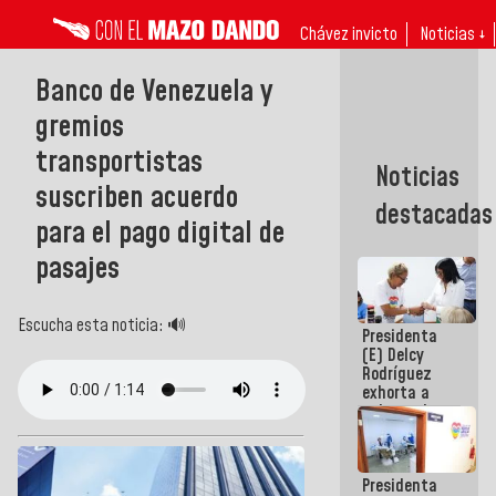
Chávez invicto
Noticias ↓
Banco de Venezuela y
gremios
transportistas
Noticias
suscriben acuerdo
destacadas
para el pago digital de
pasajes
Escucha esta noticia: 🔊
Presidenta
(E) Delcy
Rodríguez
exhorta a
gobernadores
y alcaldes a
edificar
casas para
Presidenta
abuelos