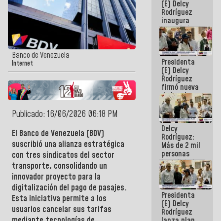
(E) Delcy
Rodríguez
inaugura
casa de los
Abuelos
Primavera
en Caracas
Banco de Venezuela
Presidenta
Internet
(E) Delcy
Rodríguez
firmó nueva
de Ley de
Arrendamiento
aprobada
Publicado: 16/06/2026 06:18 PM
por la AN
Delcy
El Banco de Venezuela (BDV)
Rodríguez:
suscribió una alianza estratégica
Más de 2 mil
personas
con tres sindicatos del sector
beneficiadas
transporte, consolidando un
con planes
innovador proyecto para la
para
atención de
digitalización del pago de pasajes.
Presidenta
emergencia
Esta iniciativa permite a los
(E) Delcy
sísmica en
usuarios cancelar sus tarifas
Rodríguez
la última
mediante tecnologías de
lanza plan