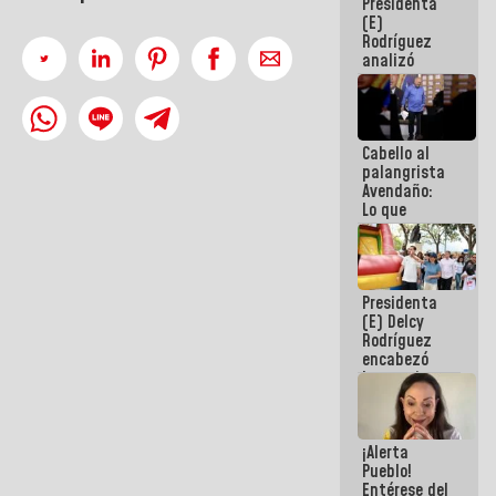
Presidenta
de la
(E)
República
Rodríguez
analizó
junto a
gobernadores
planes de
recuperación
Cabello al
del Sistema
palangrista
Eléctrico
Avendaño:
Nacional
Lo que
vayas a
escribir
hazlo hoy
por que no
Presidenta
sabemos si
(E) Delcy
la semana
Rodríguez
que viene
encabezó
hay
lanzamiento
programa
del Plan
Nacional de
Recreación
¡Alerta
Vacacional
Pueblo!
Entérese del