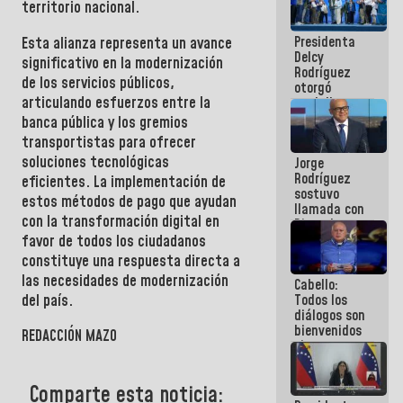
territorio nacional.
manejo de
escombros
Presidenta
Esta alianza representa un avance
en La Guaira
Delcy
significativo en la modernización
Rodríguez
de los servicios públicos,
otorgó
articulando esfuerzos entre la
medalla
"Héroe de
banca pública y los gremios
Venezuela"
transportistas para ofrecer
a servidores
soluciones tecnológicas
Jorge
públicos
Rodríguez
eficientes. La implementación de
sostuvo
estos métodos de pago que ayudan
llamada con
con la transformación digital en
Dinorah
Figuera y
favor de todos los ciudadanos
acuerdan
constituye una respuesta directa a
primer
las necesidades de modernización
Cabello:
encuentro
del país.
Todos los
presencial
diálogos son
para el
bienvenidos
diálogo
REDACCIÓN MAZO
siempre que
estén en el
marco de la
Comparte esta noticia:
Constitución