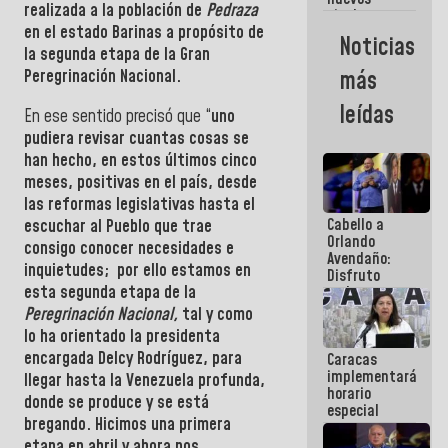
realizada a la población de
Pedraza
titulares en
en el estado
Barinas
a propósito de
el
Noticias
Viceministerio
la segunda etapa de la
Gran
de Energía
Peregrinación Nacional.
más
Eléctrica y
CORPOELEC
leídas
En ese sentido precisó que “
uno
pudiera revisar cuantas cosas se
han hecho, en estos últimos cinco
meses, positivas en el país, desde
las reformas legislativas hasta el
Cabello a
escuchar al
Pueblo
que trae
Orlando
consigo conocer necesidades e
Avendaño:
inquietudes; por ello estamos en
Disfruto
esta segunda etapa de la
cada vez
que escribes
Peregrinación Nacional,
tal y como
porque lo
lo ha orientado la
presidenta
que haces
encargada
Delcy Rodríguez
, para
Caracas
es
implementará
embarrarla
llegar hasta la
Venezuela
profunda
,
horario
donde se produce y se está
especial
bregando. Hicimos una primera
para
adaptarse
etapa en abril y ahora nos