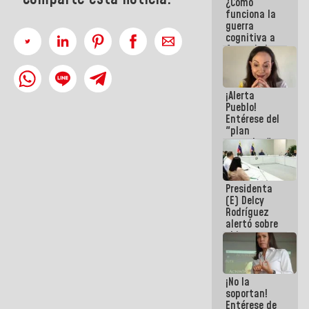
¿Cómo
del Sistema
funciona la
Eléctrico
guerra
Nacional
cognitiva a
favor de la
narrativa
hegemónica?
(1)
¡Alerta
Pueblo!
Entérese del
"plan
enjambre"
de La Sayo
para
sabotear el
Presidenta
diálogo y
(E) Delcy
promover el
Rodríguez
caos
alertó sobre
el impacto
de la
emergencia
climática en
¡No la
los oceános
soportan!
Entérese de