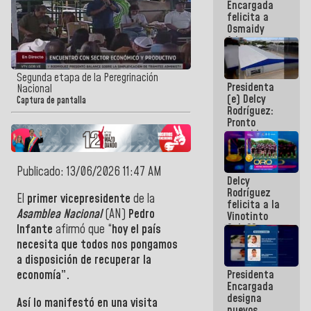
Encargada
post-sismos
felicita a
Osmaidy
Arias y
Giraly
Marcano por
hacer
Segunda etapa de la Peregrinación
Presidenta
historia en
Nacional
(e) Delcy
los
Captura de pantalla
Rodríguez:
Centroamericanos
Pronto
restableceremos
las
operaciones
en el
Publicado: 13/06/2026 11:47 AM
Delcy
Aeropuerto
Rodríguez
Internacional
El
primer vicepresidente
de la
felicita a la
de
Asamblea Nacional
(AN)
Pedro
Vinotinto
Maiquetía
Sub 20
Infante
afirmó que “
hoy el país
campeona
necesita que todos nos pongamos
frente
a disposición de recuperar la
México Sub
Presidenta
economía”.
23 en los
Encargada
Centroamericanos
designa
Así lo manifestó en una visita
nuevos