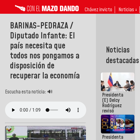
Chávez invicto
Noticias ↓
BARINAS-PEDRAZA /
Diputado Infante: El
país necesita que
Noticias
todos nos pongamos a
destacadas
disposición de
recuperar la economía
Escucha esta noticia: 🔊
Presidenta
(E) Delcy
Rodríguez
revisó
agenda
económica y
ejecución de
fondos de
Presidenta
emergencia