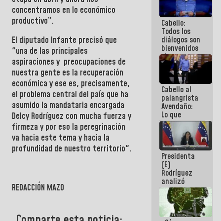
al plan de
concentramos en lo económico
ahorro
productivo”.
Cabello:
energético
Todos los
diálogos son
El diputado
Infante
precisó que
bienvenidos
"una de las principales
siempre que
aspiraciones y preocupaciones de
estén en el
nuestra gente es la recuperación
marco de la
Constitución
económica y ese es, precisamente,
Cabello al
de la
el problema central del país que ha
palangrista
República
asumido la mandataria encargada
Avendaño:
Lo que
Delcy Rodríguez
con mucha fuerza y
vayas a
firmeza y por eso la peregrinación
escribir
va hacia este tema y hacia la
hazlo hoy
por que no
profundidad de nuestro territorio".
Presidenta
sabemos si
(E)
la semana
Rodríguez
que viene
analizó
hay
REDACCIÓN MAZO
junto a
programa
gobernadores
planes de
recuperación
Comparte esta noticia: