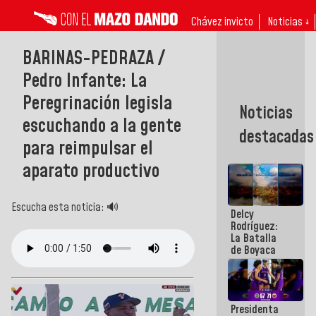
Chávez invicto
Noticias ↓
BARINAS-PEDRAZA /
Pedro Infante: La
Peregrinación legisla
Noticias
escuchando a la gente
destacadas
para reimpulsar el
aparato productivo
Escucha esta noticia: 🔊
Delcy
Rodríguez:
La Batalla
de Boyaca
representa
un capítulo
decisivo en
la gesta
Presidenta
emancipadora