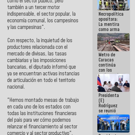
como el sector público, pero
manejo de
también a un tercer motor
escombros
indispensable, el sector popular, la
Necropolítica
en La Guaira
opositora:
economía comunal, los campesinos
La mentira
y las campesinas".
como arma
contra el
Pueblo
Con respecto, la inquietud de los
productores relacionada con el
mercado de divisas, las tasas
Metro de
Caracas
cambiarias y las imposiciones
continúa
bancarias, el diputado informó que
con los
ya se encuentran activas instancias
trabajos de
de articulación en todo el territorio
mantenimiento
e inspección
nacional.
en la Línea 2
Presidenta
"Hemos montado mesas de trabajo
(E)
Rodríguez
en cada uno de los estados con
se reunió
todas las instituciones financieras
con Estado
del país para ver cómo podemos
Mayor
Eléctrico
relanzar el financiamiento al sector
para
comercio y al sector productivo",