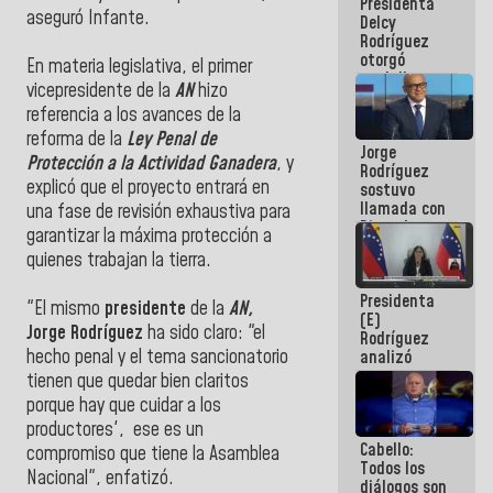
Presidenta
abordar
aseguró Infante.
Delcy
planes de
Rodríguez
acción
otorgó
​En materia legislativa, el primer
medalla
vicepresidente de la
AN
hizo
"Héroe de
referencia a los avances de la
Venezuela"
a servidores
reforma de la
Ley Penal de
Jorge
públicos
Protección a la Actividad Ganadera
, y
Rodríguez
explicó que el proyecto entrará en
sostuvo
llamada con
una fase de revisión exhaustiva para
Dinorah
garantizar la máxima protección a
Figuera y
quienes trabajan la tierra.
acuerdan
primer
Presidenta
encuentro
​"El mismo
presidente
de la
AN,
(E)
presencial
Jorge Rodríguez
ha sido claro: "el
Rodríguez
para el
hecho penal y el tema sancionatorio
analizó
diálogo
junto a
tienen que quedar bien claritos
gobernadores
porque hay que cuidar a los
planes de
productores', ese es un
recuperación
Cabello:
del Sistema
compromiso que tiene la Asamblea
Todos los
Eléctrico
Nacional", enfatizó.
diálogos son
Nacional