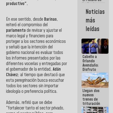
productivo".
La Guaira
siempre
Noticias
estará
acompañada
En ese sentido, desde
Barinas
,
más
por el
reiteró el compromiso del
Gobierno
leídas
Nacional
parlamento
de revisar y ajustar el
marco legal y financiero para
proteger a los sectores económicos
y s
eñaló que la intención del
gobierno nacional es evaluar todos
Cabello a
los informes presentados por las
Orlando
diferentes vocerías y entregadas por
Avendaño:
el gobernador de la entidad,
Adán
Disfruto
cada vez
Chávez
; al tiempo que destacó que
que escribes
esta peregrinación busca escuchar
porque lo
todos los sectores sin importar
que haces
Llegan dos
es
ideología o preferencia política.
nuevos
embarrarla
trenes de
Además, refirió que se debe
trituración
"fortalecer tanto el sector privado,
para
optimizar