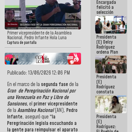
Encargada
de nuestra
felicitó a
América
selección
femenina de
baloncesto
por su
clasificación
Primer vicepresidente de la Asamblea
Presidenta
a la
Nacional, Pedro Infante Hola Luna
(E) Delcy
AmeriCup
Captura de pantalla
Rodríguez
2027
ordena Plan
maestro de
desarrollo
logístico y
turístico
Publicado: 13/06/2026 12:06 PM
Presidenta
para La
(E)
Guaira
En el marco de la
segunda fase
de la
Rodríguez
Gran de Peregrinación Nacional por
constata
obras de
una Venezuela en Paz y Libre de
rehabilitación
Sansiones,
el
primer vicepresidente
de Escuela
de la
Asamblea Nacional
(AN),
Pedro
Militar de
Presidenta
Infante
, aseguró que
“la
Mamo en La
(E)
Guaira
Peregrinación legisla escuchando a
Rodríguez:
la gente para reimpulsar el aparato
El Pueblo de