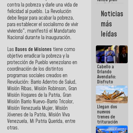
semana
contra la pobreza y darle una vida de
crediticio
con subsidio
felicidad al pueblo. La Revolución
Noticias
a Juntas de
debe llegar para acabar la pobreza,
Condominio
más
para establecer el socialismo de vivir
viviendo", manifestó el Mandatario
leídas
Nacional durante la inauguración.
Las
Bases de Misiones
tiene como
objetivo erradicar la pobreza y la
protección de Pueblo venezolano en
Cabello a
coordinación de los distintos
Orlando
programas sociales creados en
Avendaño:
Revolución: Barrio Adentro de Salud,
Disfruto
cada vez
Misión Ribas, Misión Robinson, Gran
que escribes
Misión Hogares de la Patria, Gran
porque lo
Misión Barrio Nuevo-Barrio Tricolor,
que haces
Llegan dos
es
Misión Venezuela Mujer, Misión
nuevos
embarrarla
Jóvenes de la Patria, Misión Viva
trenes de
Venezuela, Mi Patria Querida, entre
trituración
para
otras.
optimizar