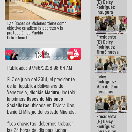
(E) Delcy
Rodríguez
inaugura
casa de los
Abuelos
Las Bases de Misiones tiene como
Primavera
objetivo erradicar la pobreza y la
en Caracas
protección de Pueblo
Presidenta
Foto Internet
(E) Delcy
Rodríguez
firmó nueva
de Ley de
Arrendamiento
aprobada
Publicado: 07/06/2026 08:04 AM
por la AN
Delcy
El 7 de junio del 2014, el presidente
Rodríguez:
de la República Bolivariana de
Más de 2 mil
personas
Venezuela,
Nicolás Maduro
, instaló
beneficiadas
la primera
Bases de Misiones
con planes
Socialistas
ubicada en Dividivi Uno,
para
atención de
barrio El Milagro del estado Miranda.
Presidenta
emergencia
(E) Delcy
sísmica en
"Los chavistas debemos trabajar
Rodríguez
la última
las 24 horas del día para luchar
lanza plan