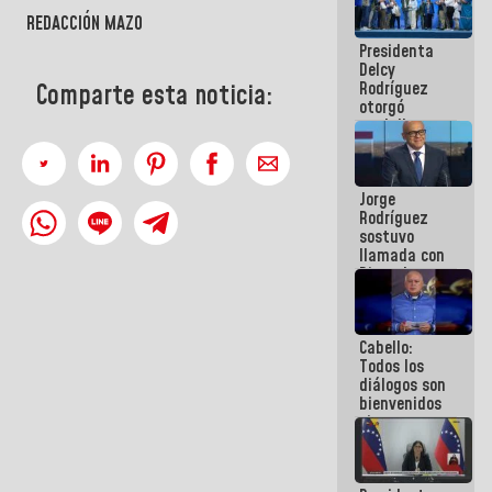
manejo de
REDACCIÓN MAZO
escombros
Presidenta
en La Guaira
Delcy
Rodríguez
Comparte esta noticia:
otorgó
medalla
"Héroe de
Venezuela"
a servidores
Jorge
públicos
Rodríguez
sostuvo
llamada con
Dinorah
Figuera y
acuerdan
primer
Cabello:
encuentro
Todos los
presencial
diálogos son
para el
bienvenidos
diálogo
siempre que
estén en el
marco de la
Constitución