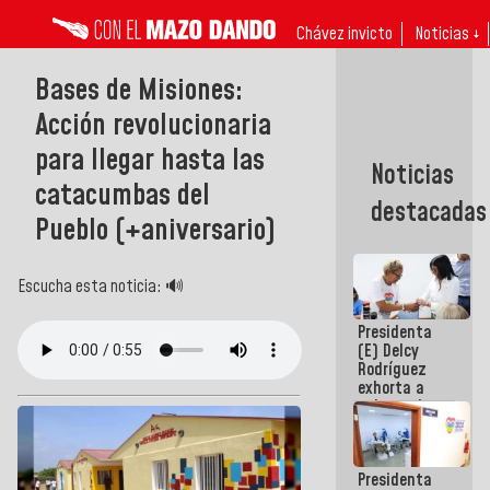
Chávez invicto
Noticias ↓
Bases de Misiones:
Acción revolucionaria
para llegar hasta las
Noticias
catacumbas del
destacadas
Pueblo (+aniversario)
Escucha esta noticia: 🔊
Presidenta
(E) Delcy
Rodríguez
exhorta a
gobernadores
y alcaldes a
edificar
casas para
Presidenta
abuelos