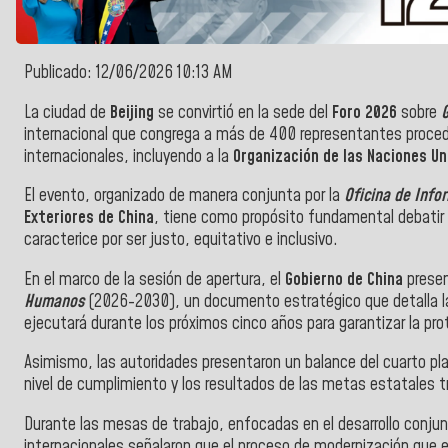
Publicado: 12/06/2026 10:13 AM
La ciudad de
Beijing
se convirtió en la sede del
Foro 2026
sobre
internacional que congrega a más de 400 representantes proced
internacionales, incluyendo a la
Organización de las Naciones Un
El evento, organizado de manera conjunta por la
Oficina de Info
Exteriores de China
, tiene como propósito fundamental debatir
caracterice por ser justo, equitativo e inclusivo.
En el marco de la sesión de apertura, el
Gobierno de China
prese
Humanos
(2026-2030), un documento estratégico que detalla las 
ejecutará durante los próximos cinco años para garantizar la pro
Asimismo, las autoridades presentaron un balance del cuarto plan
nivel de cumplimiento y los resultados de las metas estatales tr
Durante las mesas de trabajo, enfocadas en el desarrollo conjun
internacionales señalaron que el proceso de modernización que 