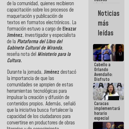
de la comunidad, quienes recibieron
titulares en
el
capacitación sobre los procesos de
Noticias
Viceministerio
maquetación y publicación de
de Energía
más
textos en formatos electrónicos. La
Eléctrica y
formación estuvo a cargo de
Eleazar
CORPOELEC
leídas
Jiménez
, investigador y especialista
de la
Plataforma del Libro del
Gabinete Cultural de Miranda
,
reseña nota del
Ministerio para la
Cultura.
Cabello a
Orlando
Durante la jornada,
Jiménez
destacó
Avendaño:
la importancia de que las
Disfruto
cada vez
comunidades se apropien de estas
que escribes
herramientas tecnológicas para
porque lo
impulsar la creación y difusión de
que haces
contenidos propios. Además, señaló
Caracas
es
implementará
embarrarla
que la iniciativa busca fortalecer la
horario
capacidad de los ciudadanos para
especial
convertirse en productores de obras
para
adaptarse