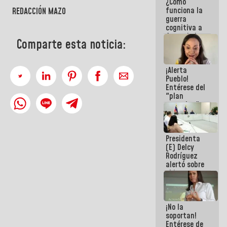
¿Cómo
del Sistema
funciona la
Eléctrico
REDACCIÓN MAZO
guerra
Nacional
cognitiva a
favor de la
Comparte esta noticia:
narrativa
hegemónica?
(1)
¡Alerta
Pueblo!
Entérese del
"plan
enjambre"
de La Sayo
para
sabotear el
Presidenta
diálogo y
(E) Delcy
promover el
Rodríguez
caos
alertó sobre
el impacto
de la
emergencia
climática en
¡No la
los oceános
soportan!
Entérese de