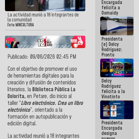
Encargada
post-sismos
felicita a
Osmaidy
La actividad reunió a 18 integrantes de
Arias y
la comunidad
Giraly
Foto MINCULTURA
Marcano por
hacer
Presidenta
historia en
(e) Delcy
los
Rodríguez:
Centroamericanos
Pronto
Publicado: 09/06/2026 02:45 PM
restableceremos
las
Con el objetivo de promover el uso
operaciones
de herramientas digitales para la
en el
Delcy
Aeropuerto
creación y difusión de contenidos
Rodríguez
Internacional
literarios, la
Biblioteca Pública La
felicita a la
de
Dolorita,
en Petare, dio inicio al
Vinotinto
Maiquetía
Sub 20
taller “
Libro electrónico. Crea un libro
campeona
electrónico
”, orientado a la
frente
formación en autopublicación y
México Sub
Presidenta
23 en los
edición digital.
Encargada
Centroamericanos
designa
La actividad reunió a 18 integrantes
nuevos