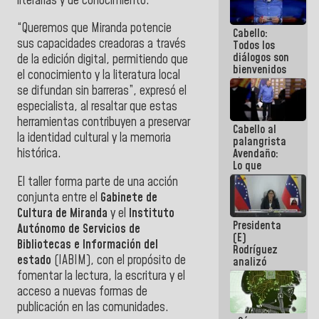
literarias y de conocimiento.
al plan de
ahorro
“Queremos que Miranda potencie
Cabello:
energético
sus capacidades creadoras a través
Todos los
diálogos son
de la edición digital, permitiendo que
bienvenidos
el conocimiento y la literatura local
siempre que
se difundan sin barreras”, expresó el
estén en el
marco de la
especialista, al resaltar que estas
Constitución
herramientas contribuyen a preservar
Cabello al
de la
la identidad cultural y la memoria
palangrista
República
histórica.
Avendaño:
Lo que
vayas a
El taller forma parte de una acción
escribir
conjunta entre el
Gabinete de
hazlo hoy
Cultura de Miranda
y el
Instituto
por que no
Presidenta
sabemos si
Autónomo de Servicios de
(E)
la semana
Bibliotecas e Información del
Rodríguez
que viene
estado
(IABIM), con el propósito de
analizó
hay
junto a
programa
fomentar la lectura, la escritura y el
gobernadores
acceso a nuevas formas de
planes de
publicación en las comunidades.
recuperación