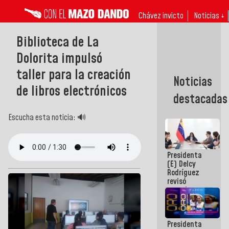
Chávez invicto
Noticias ↓
Biblioteca de La
Dolorita impulsó
taller para la creación
Noticias
de libros electrónicos
destacadas
Escucha esta noticia: 🔊
Presidenta
(E) Delcy
Rodríguez
revisó
agenda
económica y
ejecución de
fondos de
Presidenta
emergencia