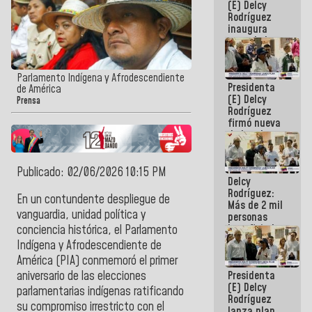
(E) Delcy
Rodríguez
inaugura
casa de los
Abuelos
Primavera
en Caracas
Parlamento Indígena y Afrodescendiente
Presidenta
de América
(E) Delcy
Prensa
Rodríguez
firmó nueva
de Ley de
Arrendamiento
aprobada
por la AN
Publicado: 02/06/2026 10:15 PM
Delcy
Rodríguez:
En un contundente despliegue de
Más de 2 mil
vanguardia, unidad política y
personas
beneficiadas
conciencia histórica, el Parlamento
con planes
Indígena y Afrodescendiente de
para
América (PIA) conmemoró el primer
atención de
Presidenta
aniversario de las elecciones
emergencia
(E) Delcy
sísmica en
parlamentarias indígenas ratificando
Rodríguez
la última
su compromiso irrestricto con el
lanza plan