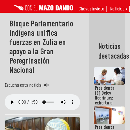
Chávez invicto
Noticias ↓
Bloque Parlamentario
Indígena unifica
fuerzas en Zulia en
Noticias
apoyo a la Gran
destacadas
Peregrinación
Nacional
Escucha esta noticia: 🔊
Presidenta
(E) Delcy
Rodríguez
exhorta a
gobernadores
y alcaldes a
edificar
casas para
Presidenta
abuelos