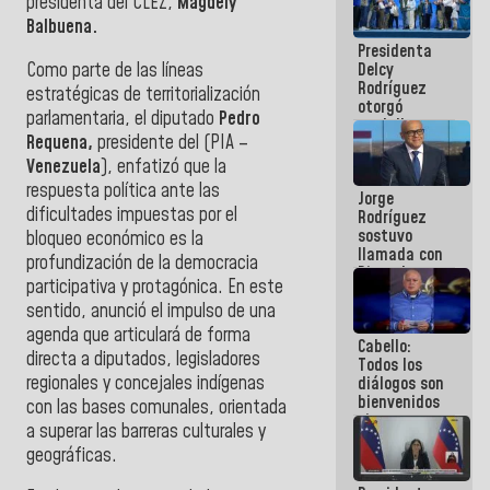
presidenta del CLEZ,
Magdely
manejo de
Balbuena.
escombros
Presidenta
en La Guaira
Como parte de las líneas
Delcy
Rodríguez
estratégicas de territorialización
otorgó
parlamentaria, el diputado
Pedro
medalla
Requena,
presidente del (PIA –
"Héroe de
Venezuela"
Venezuela
), enfatizó que la
a servidores
respuesta política ante las
Jorge
públicos
dificultades impuestas por el
Rodríguez
sostuvo
bloqueo económico es la
llamada con
profundización de la democracia
Dinorah
participativa y protagónica. En este
Figuera y
sentido, anunció el impulso de una
acuerdan
primer
agenda que articulará de forma
Cabello:
encuentro
directa a diputados, legisladores
Todos los
presencial
regionales y concejales indígenas
diálogos son
para el
bienvenidos
diálogo
con las bases comunales, orientada
siempre que
a superar las barreras culturales y
estén en el
geográficas.
marco de la
Constitución