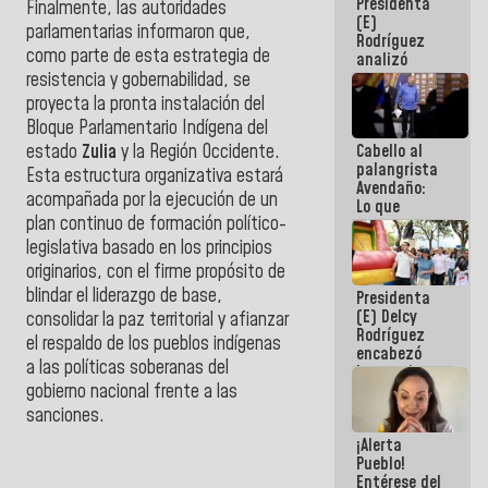
Presidenta
de la
Finalmente, las autoridades
(E)
República
parlamentarias informaron que,
Rodríguez
como parte de esta estrategia de
analizó
junto a
resistencia y gobernabilidad, se
gobernadores
proyecta la pronta instalación del
planes de
Bloque Parlamentario Indígena del
recuperación
Cabello al
estado
Zulia
y la Región Occidente.
del Sistema
palangrista
Eléctrico
Esta estructura organizativa estará
Avendaño:
Nacional
acompañada por la ejecución de un
Lo que
plan continuo de formación político-
vayas a
escribir
legislativa basado en los principios
hazlo hoy
originarios, con el firme propósito de
por que no
blindar el liderazgo de base,
Presidenta
sabemos si
(E) Delcy
la semana
consolidar la paz territorial y afianzar
Rodríguez
que viene
el respaldo de los pueblos indígenas
encabezó
hay
a las políticas soberanas del
lanzamiento
programa
del Plan
gobierno nacional frente a las
Nacional de
sanciones.
Recreación
¡Alerta
Vacacional
Pueblo!
Entérese del