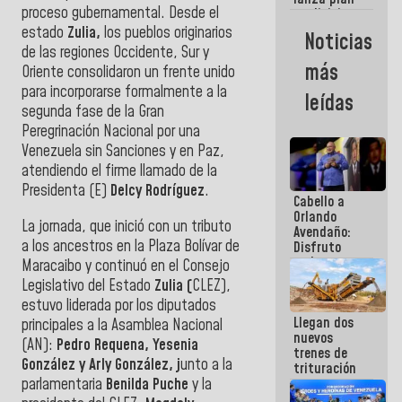
semana
proceso gubernamental. Desde el
crediticio
con subsidio
estado
Zulia,
los pueblos originarios
Noticias
a Juntas de
de las regiones Occidente, Sur y
Condominio
más
Oriente consolidaron un frente unido
para incorporarse formalmente a la
leídas
segunda fase de la Gran
Peregrinación Nacional por una
Venezuela sin Sanciones y en Paz,
atendiendo el firme llamado de la
Presidenta (E)
Delcy Rodríguez
.
Cabello a
Orlando
La jornada, que inició con un tributo
Avendaño:
a los ancestros en la Plaza Bolívar de
Disfruto
cada vez
Maracaibo y continuó en el Consejo
que escribes
Legislativo del Estado
Zulia (
CLEZ),
porque lo
estuvo liderada por los diputados
que haces
Llegan dos
es
principales a la Asamblea Nacional
nuevos
embarrarla
(AN):
Pedro Requena, Yesenia
trenes de
González y Arly González, j
unto a la
trituración
parlamentaria
Benilda Puche
y la
para
optimizar