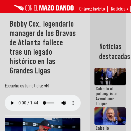
Chávez invicto
Noticias ↓
Bobby Cox, legendario
manager de los Bravos
de Atlanta fallece
Noticias
tras un legado
destacadas
histórico en las
Grandes Ligas
Escucha esta noticia: 🔊
Cabello al
palangrista
Avendaño:
Lo que
vayas a
escribir
hazlo hoy
por que no
Cabello
sabemos si