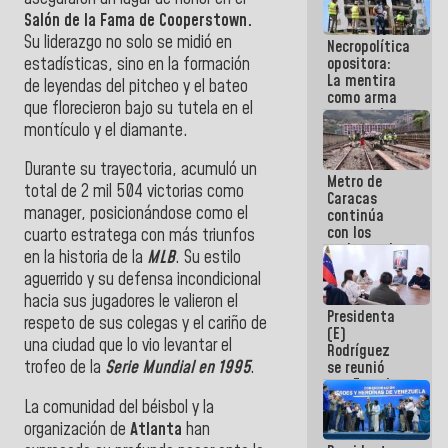
manejo de
Salón de la Fama de Cooperstown.
escombros
Su liderazgo no solo se midió en
Necropolítica
en La Guaira
estadísticas, sino en la formación
opositora:
La mentira
de leyendas del pitcheo y el bateo
como arma
que florecieron bajo su tutela en el
contra el
montículo y el diamante.
Pueblo
Durante su trayectoria, acumuló un
Metro de
total de 2 mil 504 victorias como
Caracas
manager, posicionándose como el
continúa
con los
cuarto estratega con más triunfos
trabajos de
en la historia de la
MLB
. Su estilo
mantenimiento
aguerrido y su defensa incondicional
e inspección
en la Línea 2
hacia sus jugadores le valieron el
Presidenta
respeto de sus colegas y el cariño de
(E)
una ciudad que lo vio levantar el
Rodríguez
trofeo de la
Serie Mundial en 1995
.
se reunió
con Estado
Mayor
La comunidad del béisbol y la
Eléctrico
organización de
Atlanta
han
para