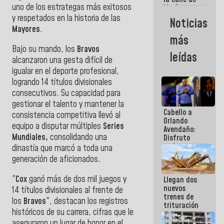
uno de los estrategas más exitosos
María
Machado se
y respetados en la historia de las
Noticias
estrellaron
Mayores
.
de frente
más
contra el
Bajo su mando, los
Bravos
Pueblo
leídas
alcanzaron una gesta difícil de
igualar en el deporte profesional,
logrando 14 títulos divisionales
consecutivos. Su capacidad para
gestionar el talento y mantener la
Cabello a
consistencia competitiva llevó al
Orlando
equipo a disputar múltiples
Series
Avendaño:
Mundiales,
consolidando una
Disfruto
cada vez
dinastía que marcó a toda una
que escribes
generación de aficionados.
porque lo
que haces
"
Cox
ganó más de dos mil juegos y
Llegan dos
es
nuevos
embarrarla
14 títulos divisionales al frente de
trenes de
los
Bravos
", destacan los registros
trituración
históricos de su carrera, cifras que le
para
optimizar
aseguraron un lugar de honor en el