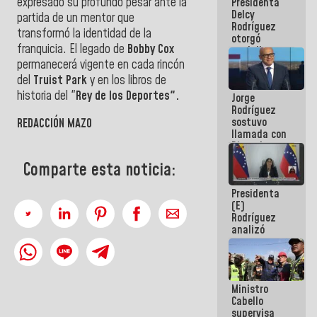
expresado su profundo pesar ante la
Presidenta
abordar
Delcy
planes de
partida de un mentor que
Rodríguez
acción
transformó la identidad de la
otorgó
franquicia. El legado de
Bobby Cox
medalla
"Héroe de
permanecerá vigente en cada rincón
Venezuela"
del
Truist Park
y en los libros de
a servidores
historia del "
Rey de los Deportes".
Jorge
públicos
Rodríguez
sostuvo
REDACCIÓN MAZO
llamada con
Dinorah
Figuera y
Comparte esta noticia:
acuerdan
primer
Presidenta
encuentro
(E)
presencial
Rodríguez
para el
analizó
diálogo
junto a
gobernadores
planes de
recuperación
Ministro
del Sistema
Cabello
Eléctrico
supervisa
Nacional