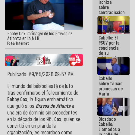
ironiza
la semana
sobre
que viene
contradicciones
hay
y mentiras
programa
de María
Machado:
¡Créanle!
Bobby Cox, mánager de los Bravos de
Cabello: El
Atlanta en la MLB
PSUV por la
Foto: Internet
conciencia
de su
militancia
es la
organización
política más
Publicado: 09/05/2026 09:57 PM
Cabello
sólida de
sobre falsas
Venezuela
El mundo del béisbol está de luto
promesas de
tras confirmarse el fallecimiento de
María
Machado:
Bobby Cox
, la figura emblemática
¿Quién le
que guió a los
Bravos de Atlanta
a
puede creer?
una era de dominio sin precedentes
¿Y la gente
Diosdado
en la década de los 90.
Cox
, quien se
que ella iba
Cabello:
a salvar en
convirtió en un pilar de la
Llamados a
La Guaira?
organización, es recordado como
la calle de