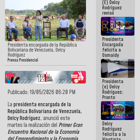
(E) Delcy
y del Caribe
Rodríguez
2026
revisó
agenda
económica y
ejecución de
fondos de
Presidenta
emergencia
Encargada
post-sismos
Presidenta encargada de la República
felicita a
Bolivariana de Venezuela, Delcy
Rodríguez
Osmaidy
Arias y
Prensa Presidencial
Giraly
Marcano por
hacer
Presidenta
historia en
(e) Delcy
los
Publicado: 19/05/2026 06:20 PM
Rodríguez:
Centroamericanos
Pronto
restableceremos
La
presidenta encargada de la
las
República Bolivariana de Venezuela,
operaciones
Delcy Rodríguez
, anunció este
en el
Delcy
Aeropuerto
martes la realización del
Primer Gran
Rodríguez
Internacional
Encuentro Nacional de la Economía
felicita a la
de
del Emprendimiento y la Economía
Vinotinto