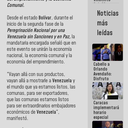
Maiquetía
Sub 20
Comunal.
campeona
Noticias
frente
Desde el estado
Bolívar
, durante el
México Sub
más
23 en los
inicio de la segunda fase de la
Centroamericanos
Peregrinación Nacional por una
leídas
Venezuela sin Sanciones y en Paz,
la
mandataria encargada señaló que en
este evento se unirán la economía
nacional, la economía comunal y la
economía del emprendimiento.
Cabello a
Orlando
Avendaño:
"Vayan allá con sus productos,
Disfruto
vayan allá a mostrarle a
Venezuela
y
cada vez
el mundo que ya estamos listos, las
que escribes
comunas, para ser exportadores,
porque lo
que haces
que las comunas estamos listos
Caracas
es
para ser extraordinarios embajadores
implementará
embarrarla
económicos de
Venezuela
",
horario
especial
manifestó.
para
adaptarse