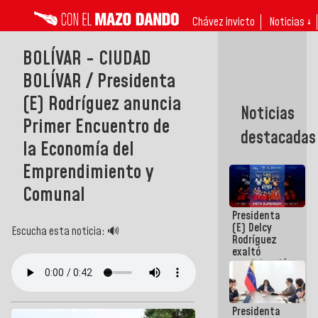
Chávez invicto
Noticias ↓
BOLÍVAR - CIUDAD
BOLÍVAR / Presidenta
(E) Rodríguez anuncia
Noticias
Primer Encuentro de
destacadas
la Economía del
Emprendimiento y
Comunal
Presidenta
(E) Delcy
Escucha esta noticia: 🔊
Rodríguez
exaltó
participación
de
Venezuela
en Juegos
Presidenta
Centroamericanos