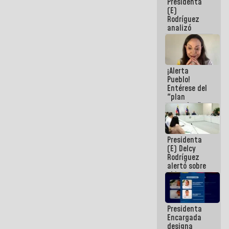
Presidenta
(E)
Rodríguez
analizó
junto a
gobernadores
planes de
recuperación
¡Alerta
del Sistema
Pueblo!
Eléctrico
Entérese del
Nacional
"plan
enjambre"
de La Sayo
para
sabotear el
Presidenta
diálogo y
(E) Delcy
promover el
Rodríguez
caos
alertó sobre
el impacto
de la
emergencia
climática en
Presidenta
los oceános
Encargada
designa