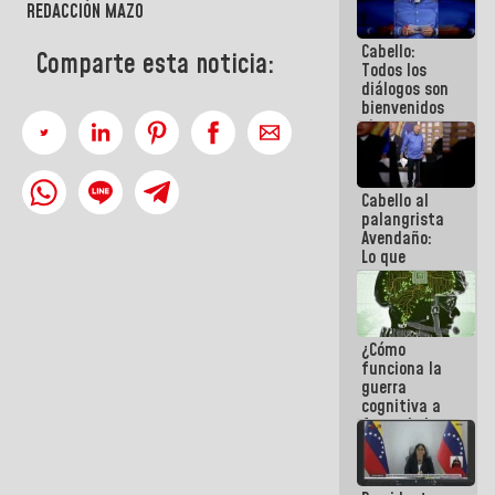
REDACCIÓN MAZO
al plan de
ahorro
Cabello:
energético
Comparte esta noticia:
Todos los
diálogos son
bienvenidos
siempre que
estén en el
marco de la
Constitución
Cabello al
de la
palangrista
República
Avendaño:
Lo que
vayas a
escribir
hazlo hoy
por que no
¿Cómo
sabemos si
funciona la
la semana
guerra
que viene
cognitiva a
hay
favor de la
programa
narrativa
hegemónica?
(1)