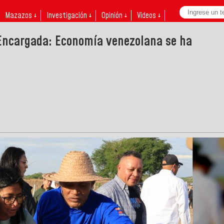
Mazazos ↓
Investigación ↓
Opinión ↓
Videos ↓
Encargada: Economía venezolana se ha