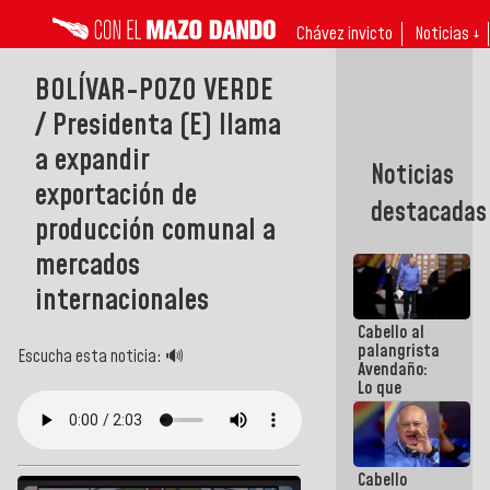
Chávez invicto
Noticias ↓
BOLÍVAR-POZO VERDE
/ Presidenta (E) llama
a expandir
Noticias
exportación de
destacadas
producción comunal a
mercados
internacionales
Cabello al
palangrista
Escucha esta noticia: 🔊
Avendaño:
Lo que
vayas a
escribir
hazlo hoy
por que no
Cabello
sabemos si