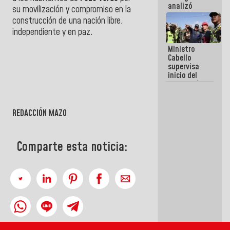
analizó
su movilización y compromiso en la
junto a
construcción de una nación libre,
gobernadores
independiente y en paz.
planes de
recuperación
Ministro
del Sistema
Cabello
Eléctrico
supervisa
Nacional
inicio del
proceso de
demolición
de
edificaciones
REDACCIÓN MAZO
declaradas
en riesgo en
La Guaira
Comparte esta noticia:
(+Fotos)