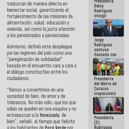
Presidenta
abordar
traduzcan de manera directa en
Delcy
planes de
bienestar social, garantizando el
Rodríguez
acción
otorgó
fortalecimiento de las misiones de
medalla
alimentación, salud, educación y
"Héroe de
vivienda, así como la justa atención
Venezuela"
a los pensionados y pensionadas.
a servidores
Jorge
públicos
Rodríguez
Asimismo, definió este despliegue
sostuvo
por las regiones del país como una
llamada con
"peregrinación de solidaridad"
Dinorah
Figuera y
basada en el encuentro cara a cara y
acuerdan
el diálogo constructivo entre los
primer
ciudadanos.
Presidente
encuentro
del Metro de
presencial
Caracas
para el
"Vamos a convertirnos en una
inspeccionó
diálogo
sociedad de bien, de amor y de
trabajos de
tolerancia. No más odio; que los que
rehabilitación
y
odian se queden en una esquina y no
modernización
entorpezcan a la
Venezuela
de
Presidenta
de la vía
bien", señaló, al tiempo que felicitó
(E)
férrea
Rodríguez
a los habitantes de
Pozo Verde
por