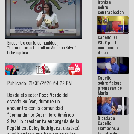
ironiza
la semana
sobre
que viene
contradicciones
hay
y mentiras
programa
de María
Machado:
¡Créanle!
Cabello: El
PSUV por la
Encuentro con la comunidad
conciencia
"Comandante Guerrillero Américo Silva"
de su
Foto: captura
militancia
es la
organización
política más
Cabello
sólida de
sobre falsas
Publicado: 21/05/2026 04:22 PM
Venezuela
promesas de
María
Desde el sector
Pozo Verde
del
Machado:
estado
Bolívar
, durante un
¿Quién le
encuentro con la comunidad
puede creer?
¿Y la gente
"
Comandante Guerrillero Américo
Diosdado
que ella iba
Silva
" la
presidenta encargada de la
Cabello:
a salvar en
República, Delcy Rodríguez,
destacó
Llamados a
La Guaira?
la calle de