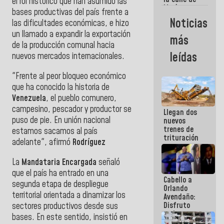
el rol histórico que han asumido las
María
bases productivas del país frente a
Machado se
Noticias
las dificultades económicas, e hizo
estrellaron
de frente
un llamado a expandir la exportación
más
contra el
de la producción comunal hacia
Pueblo
leídas
nuevos mercados internacionales.
"Frente al peor bloqueo económico
que ha conocido la historia de
Venezuela
, el pueblo comunero,
campesino, pescador y productor se
Llegan dos
puso de pie. En unión nacional
nuevos
trenes de
estamos sacamos al país
trituración
adelante", afirmó
Rodríguez
para
optimizar
La
Mandataria Encargada
señaló
manejo de
escombros
que el país ha entrado en una
Cabello a
en La Guaira
segunda etapa de despliegue
Orlando
territorial orientada a dinamizar los
Avendaño:
Disfruto
sectores productivos desde sus
cada vez
bases. En este sentido, insistió en
que escribes