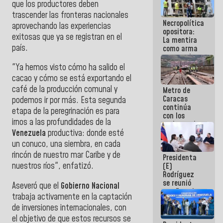
que los productores deben
porque lo
trascender las fronteras nacionales
que haces
Necropolítica
es
aprovechando las experiencias
opositora:
embarrarla
exitosas que ya se registran en el
La mentira
país.
como arma
contra el
Pueblo
"Ya hemos visto cómo ha salido el
cacao y cómo se está exportando el
café de la producción comunal y
Metro de
Caracas
podemos ir por más. Esta segunda
continúa
etapa de la peregrinación es para
con los
irnos a las profundidades de la
trabajos de
mantenimiento
Venezuela
productiva: donde esté
e inspección
un conuco, una siembra, en cada
en la Línea 2
rincón de nuestro mar Caribe y de
Presidenta
nuestros ríos", enfatizó.
(E)
Rodríguez
se reunió
Aseveró que el
Gobierno Nacional
con Estado
trabaja activamente en la captación
Mayor
de inversiones internacionales, con
Eléctrico
para
el objetivo de que estos recursos se