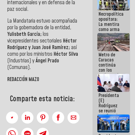
internacionales y en defensa de la
manejo de
paz social.
escombros
Necropolítica
en La Guaira
opositora:
La Mandataria estuvo acompañada
La mentira
por la gobernadora de la entidad,
como arma
Yulisbeth García;
los
contra el
Pueblo
vicepresidentes sectoriales
Héctor
Rodríguez y Juan José Ramírez;
así
como por los ministros
Héctor Silva
Metro de
Caracas
(Industrias) y
Ángel Prado
continúa
(Comunas).
con los
trabajos de
REDACCIÓN MAZO
mantenimiento
e inspección
en la Línea 2
Presidenta
Comparte esta noticia:
(E)
Rodríguez
se reunió
con Estado
Mayor
Eléctrico
para