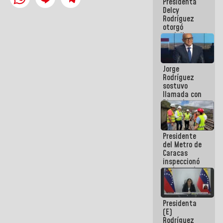
Presidenta
abordar
Delcy
planes de
Rodríguez
acción
otorgó
medalla
"Héroe de
Venezuela"
a servidores
Jorge
públicos
Rodríguez
sostuvo
llamada con
Dinorah
Figuera y
acuerdan
primer
Presidente
encuentro
del Metro de
presencial
Caracas
para el
inspeccionó
diálogo
trabajos de
rehabilitación
y
modernización
Presidenta
de la vía
(E)
férrea
Rodríguez