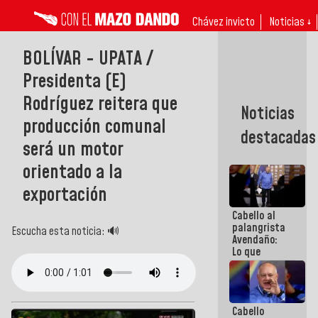
Chávez invicto
Noticias ↓
BOLÍVAR - UPATA /
Presidenta (E)
Rodríguez reitera que
Noticias
producción comunal
destacadas
será un motor
orientado a la
exportación
Cabello al
palangrista
Escucha esta noticia: 🔊
Avendaño:
Lo que
vayas a
escribir
hazlo hoy
por que no
Cabello
sabemos si