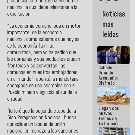
producción comunal en la economía
María
nacional la cual debe orientarse a la
Machado se
Noticias
exportación.
estrellaron
de frente
más
contra el
"La economía comunal sea un motor
Pueblo
importante de la economía
leídas
nacional, como sabemos que hoy es
de la economía familiar,
comunitaria, pero yo he pedido que
las comunas y sus productos crucen
fronteras y se conviertan las
Cabello a
comunas en nuestros embajadores
Orlando
Avendaño:
en el mundo", apuntó la mandataria
Disfruto
encargada en una asamblea con el
cada vez
Pueblo minero y agrícola al sur de la
que escribes
porque lo
entidad.
que haces
Llegan dos
es
Reiteró que la segunda etapa de la
nuevos
embarrarla
Gran Peregrinación Nacional,
busca
trenes de
trituración
consolidar un bloque de unión
para
nacional en rechazo a las sanciones
optimizar