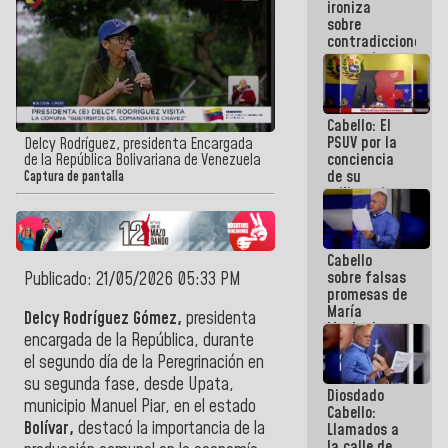
ironiza
la semana
sobre
que viene
contradicciones
hay
y mentiras
programa
de María
Machado:
¡Créanle!
Cabello: El
PSUV por la
Delcy Rodríguez, presidenta Encargada
conciencia
de la República Bolivariana de Venezuela
de su
Captura de pantalla
militancia
es la
organización
política más
Cabello
sólida de
sobre falsas
Publicado: 21/05/2026 05:33 PM
Venezuela
promesas de
María
Delcy Rodríguez Gómez,
presidenta
Machado:
encargada de la República, durante
¿Quién le
el segundo día de la Peregrinación en
puede creer?
¿Y la gente
su segunda fase, desde Upata,
Diosdado
que ella iba
municipio Manuel Piar, en el estado
Cabello:
a salvar en
Bolívar,
destacó la importancia de la
Llamados a
La Guaira?
la calle de