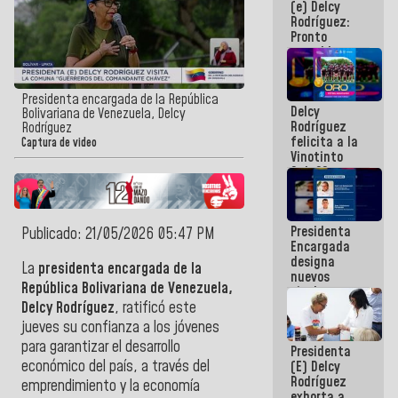
(e) Delcy
los
Rodríguez:
Centroamericanos
Pronto
restableceremos
las
operaciones
en el
Presidenta encargada de la República
Delcy
Aeropuerto
Bolivariana de Venezuela, Delcy
Rodríguez
Internacional
Rodríguez
felicita a la
de
Captura de video
Vinotinto
Maiquetía
Sub 20
campeona
frente
México Sub
Presidenta
23 en los
Publicado: 21/05/2026 05:47 PM
Encargada
Centroamericanos
designa
La
presidenta encargada de la
nuevos
República Bolivariana de Venezuela,
titulares en
el
Delcy Rodríguez
, ratificó este
Viceministerio
jueves su confianza a los jóvenes
de Energía
para garantizar el desarrollo
Presidenta
Eléctrica y
económico del país, a través del
(E) Delcy
CORPOELEC
Rodríguez
emprendimiento y la economía
exhorta a