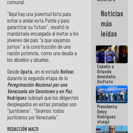
comunal.
gobernadores
y alcaldes a
Noticias
“Aquí hay una juventud lista para
edificar
casas para
echar a andar esta Patria y para
más
abuelos
garantizar su futuro”, resaltó la
leídas
mandataria encargada al invitar a los
jóvenes del país “a que vayamos
juntos” a la construcción de una
nación potencia, como una deuda a
los abuelos y abuelas.
Cabello a
Desde
Upata
, en el estado
Bolívar
,
Orlando
Avendaño:
durante la segunda etapa de la
Disfruto
Peregrinación Nacional por una
cada vez
Venezuela sin Sanciones y en Paz
,
que escribes
porque lo
Rodríguez
subrayó que los dirigentes
que haces
desplegados en estas jornadas son
Presidenta
es
“justicieros”. “Seamos todos
Delcy
embarrarla
Rodríguez
justicieros por Venezuela”.
otorgó
medalla
REDACCIÓN MAZO
"Héroe de