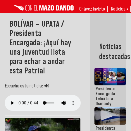
Chávez invicto
Noticias ↓
BOLÍVAR – UPATA /
Presidenta
Encargada: ¡Aquí hay
Noticias
una juventud lista
destacadas
para echar a andar
esta Patria!
Escucha esta noticia: 🔊
Presidenta
Encargada
felicita a
Osmaidy
Arias y
Giraly
Marcano por
hacer
Presidenta
historia en