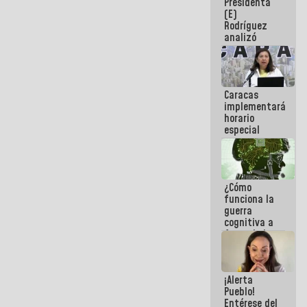
Presidenta
sabemos si
(E)
la semana
Rodríguez
que viene
analizó
hay
junto a
programa
gobernadores
planes de
recuperación
Caracas
del Sistema
implementará
Eléctrico
horario
Nacional
especial
para
adaptarse
al plan de
ahorro
¿Cómo
energético
funciona la
guerra
cognitiva a
favor de la
narrativa
hegemónica?
(1)
¡Alerta
Pueblo!
Entérese del