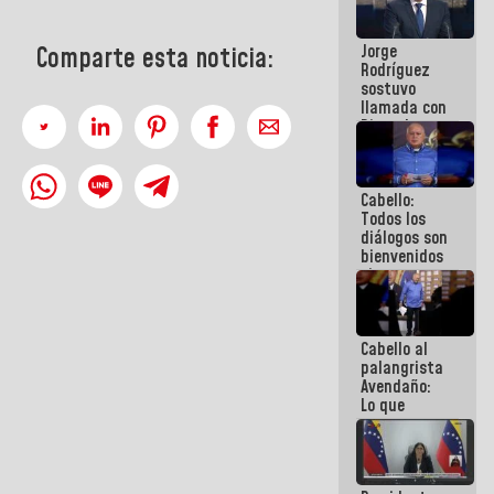
Venezuela"
a servidores
Jorge
Comparte esta noticia:
públicos
Rodríguez
sostuvo
llamada con
Dinorah
Figuera y
acuerdan
primer
Cabello:
encuentro
Todos los
presencial
diálogos son
para el
bienvenidos
diálogo
siempre que
estén en el
marco de la
Constitución
Cabello al
de la
palangrista
República
Avendaño:
Lo que
vayas a
escribir
hazlo hoy
por que no