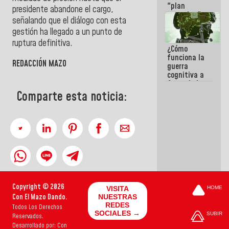
"plan
presidente abandone el cargo,
enjambre"
señalando que el diálogo con esta
de La Sayo
gestión ha llegado a un punto de
para
sabotear el
ruptura definitiva.
¿Cómo
diálogo y
funciona la
promover el
REDACCIÓN MAZO
guerra
caos
cognitiva a
favor de la
narrativa
Comparte esta noticia:
hegemónica?
(1)
Copyright © 2026
VISITA
HOME
Con El Mazo Dando.
NUESTRAS
REDES
Todos Los Derechos
SOCIALES →
SUBIR
Reservados.
Desarrollado por: Con