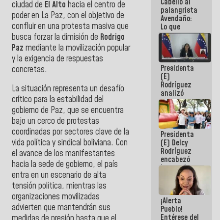
Cabello al
de la
ciudad de
El Alto
hacia el centro de
palangrista
República
poder en La Paz, con el objetivo de
Avendaño:
confluir en una protesta masiva que
Lo que
vayas a
busca forzar la dimisión de
Rodrigo
escribir
Paz
mediante la movilización popular
hazlo hoy
y la exigencia de respuestas
por que no
Presidenta
sabemos si
concretas.
(E)
la semana
Rodríguez
que viene
La situación representa un desafío
analizó
hay
crítico para la estabilidad del
junto a
programa
gobernadores
gobierno de Paz, que se encuentra
planes de
bajo un cerco de protestas
recuperación
coordinadas por sectores clave de la
Presidenta
del Sistema
vida política y sindical boliviana. Con
(E) Delcy
Eléctrico
Rodríguez
Nacional
el avance de los manifestantes
encabezó
hacia la sede de gobierno, el país
lanzamiento
entra en un escenario de alta
del Plan
Nacional de
tensión política, mientras las
Recreación
organizaciones movilizadas
¡Alerta
Vacacional
advierten que mantendrán sus
Pueblo!
Entérese del
medidas de presión hasta que el