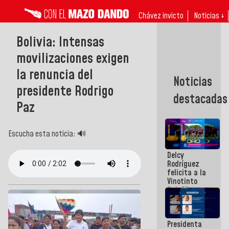
Chávez invicto
Noticias ↓
Bolivia: Intensas
movilizaciones exigen
la renuncia del
Noticias
presidente Rodrigo
destacadas
Paz
Escucha esta noticia: 🔊
Delcy
Rodríguez
felicita a la
Vinotinto
Sub 20
campeona
frente
México Sub
Presidenta
23 en los