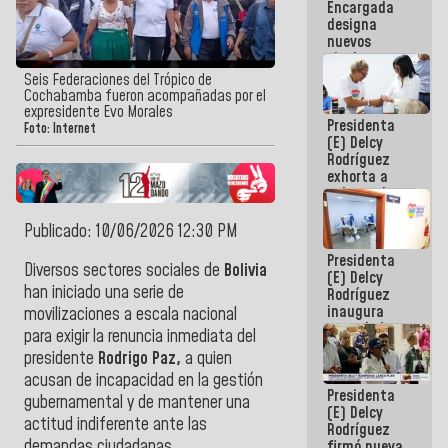
Encargada
Centroamericanos
designa
nuevos
titulares en
el
Seis Federaciones del Trópico de
Viceministerio
Cochabamba fueron acompañadas por el
de Energía
expresidente Evo Morales
Presidenta
Eléctrica y
Foto: Internet
(E) Delcy
CORPOELEC
Rodríguez
exhorta a
gobernadores
y alcaldes a
edificar
Publicado: 10/06/2026 12:30 PM
casas para
Presidenta
abuelos
Diversos sectores sociales de
Bolivia
(E) Delcy
han iniciado una serie de
Rodríguez
inaugura
movilizaciones a escala nacional
casa de los
para exigir la renuncia inmediata del
Abuelos
presidente
Rodrigo Paz,
a quien
Primavera
en Caracas
acusan de incapacidad en la gestión
Presidenta
gubernamental y de mantener una
(E) Delcy
actitud indiferente ante las
Rodríguez
demandas ciudadanas.
firmó nueva