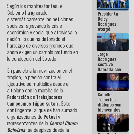
manejo de
Según los manifestantes, el
escombros
Gobierno ha ignorado
Presidenta
en La Guaira
Delcy
sistemáticamente las peticiones
Rodríguez
sociales, agravando la crisis
otorgó
económica y social que atraviesa la
medalla
nación, lo que ha detonado el
"Héroe de
Venezuela"
hartazgo de diversos gremios que
a servidores
ahora exigen un cambio profundo en
Jorge
públicos
la conducción del Estado.
Rodríguez
sostuvo
llamada con
En paralelo a la movilización en el
Dinorah
trópico, la presión contra el
Figuera y
Ejecutivo se multiplica desde el
acuerdan
primer
altiplano con la marcha de la
Cabello:
encuentro
Federación de Trabajadores
Todos los
presencial
Campesinos Túpac Katari.
Este
diálogos son
para el
bienvenidos
contingente, al que se han sumado
diálogo
siempre que
organizaciones de
Potosí
y
estén en el
representantes de la
Central Obrera
marco de la
Boliviana,
se desplaza desde la
Constitución