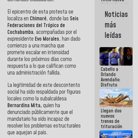
de Ley de
Arrendamiento
El epicentro de esta protesta se
Noticias
aprobada
localiza en
Chimoré
, donde las
Seis
por la AN
más
Federaciones del Trópico de
Cochabamba
, acompañadas por el
leídas
expresidente
Evo Morales
, han dado
comienzo a una marcha que
promete escalar en intensidad
durante los próximos días como
respuesta a lo que califican como
Cabello a
una administración fallida.
Orlando
Avendaño:
La legitimidad de este descontento
Disfruto
cada vez
social ha sido respaldada por figuras
que escribes
locales como la subalcaldesa
porque lo
Bernardina Mita,
quien ha
que haces
Llegan dos
es
denunciado públicamente que el
nuevos
embarrarla
mandatario ha sido incapaz de
trenes de
resolver los problemas estructurales
trituración
para
que aquejan al país.
optimizar