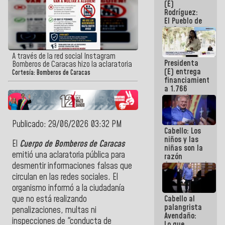
(E)
Guaira
Rodríguez:
El Pueblo de
La Guaira
siempre
estará
acompañada
A través de la red social Instagram
Presidenta
por el
Bomberos de Caracas hizo la aclaratoria
(E) entrega
Gobierno
Cortesía: Bomberos de Caracas
financiamientos
Nacional
a 1.766
comerciantes
y
emprendedores
afectados
Publicado: 29/06/2026 03:32 PM
Cabello: Los
por
niños y las
terremotos
El
Cuerpo de Bomberos de Caracas
niñas son la
emitió una aclaratoria pública para
razón
fundamental
desmentir informaciones falsas que
de todo lo
circulan en las redes sociales. El
que
organismo informó a la ciudadanía
estamos
Cabello al
que no está realizando
haciendo
palangrista
penalizaciones, multas ni
Avendaño:
inspecciones de "conducta de
Lo que