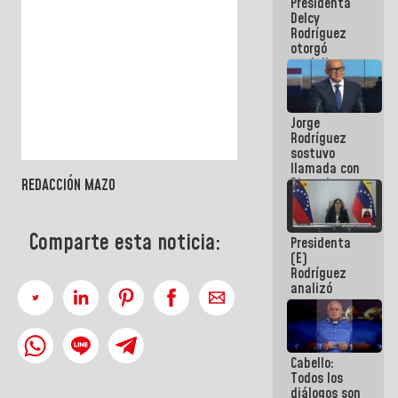
Presidenta
abordar
Delcy
planes de
Rodríguez
acción
otorgó
medalla
"Héroe de
Venezuela"
a servidores
Jorge
públicos
Rodríguez
sostuvo
llamada con
Dinorah
REDACCIÓN MAZO
Figuera y
acuerdan
primer
Comparte esta noticia:
Presidenta
encuentro
(E)
presencial
Rodríguez
para el
analizó
diálogo
junto a
gobernadores
planes de
recuperación
Cabello:
del Sistema
Todos los
Eléctrico
diálogos son
Nacional