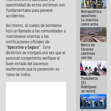
manejo de
operatividad de estos sistemas son
escombros
fundamentales para prevenir
Necropolítica
en La Guaira
accidentes.
opositora:
La mentira
como arma
Así mismo, el cuerpo de bomberos
contra el
hizo un llamado a las comunidades a
Pueblo
mantenerse atentas a las
notificaciones oficiales de
Metro de
"
Operativo y Seguro
". Este
Caracas
distintivo se otorgará una vez que el
continúa
con los
personal competente verifique el
trabajos de
buen estado del ascensor,
mantenimiento
reafirmando que la prevención es
e inspección
en la Línea 2
tarea de todos
.
Presidenta
(E)
Rodríguez
se reunió
con Estado
Mayor
Eléctrico
para