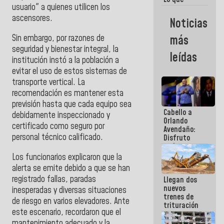
usuario" a quienes utilicen los
vayas a
escribir
ascensores.
Noticias
hazlo hoy
por que no
Sin embargo, por razones de
más
sabemos si
seguridad y bienestar integral, la
la semana
leídas
que viene
institución instó a la población a
hay
evitar el uso de estos sistemas de
programa
transporte vertical. La
recomendación es mantener esta
previsión hasta que cada equipo sea
Cabello a
debidamente inspeccionado y
Orlando
certificado como seguro por
Avendaño:
personal técnico calificado.
Disfruto
cada vez
que escribes
Los funcionarios explicaron que la
porque lo
alerta se emite debido a que se han
que haces
registrado fallas, paradas
Llegan dos
es
nuevos
embarrarla
inesperadas y diversas situaciones
trenes de
de riesgo en varios elevadores. Ante
trituración
este escenario, recordaron que el
para
optimizar
mantenimiento adecuado y la