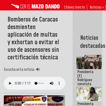
Chávez invicto
Noticias ↓
Bomberos de Caracas
desmienten
aplicación de multas
Noticias
y exhortan a evitar el
destacadas
uso de ascensores sin
certificación técnica
Escucha esta noticia: 🔊
Presidenta
(E)
Rodríguez
constata
obras de
rehabilitación
de Escuela
Militar de
Presidenta
Mamo en La