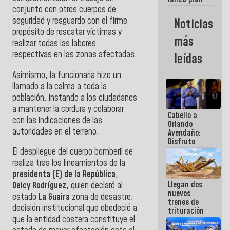
semana
crediticio
conjunto con otros cuerpos de
con subsidio
seguridad y resguardo con el firme
Noticias
a Juntas de
propósito de rescatar víctimas y
Condominio
más
realizar todas las labores
respectivas en las zonas afectadas.
leídas
Asimismo,
la funcionaria hizo un
llamado a la calma a toda la
población, instando a los ciudadanos
a mantener la cordura y colaborar
Cabello a
con las indicaciones de las
Orlando
autoridades en el terreno.
Avendaño:
Disfruto
cada vez
El despliegue del cuerpo bomberil se
que escribes
realiza tras los lineamientos de la
porque lo
presidenta (E) de la República
,
que haces
Llegan dos
es
Delcy Rodríguez,
quien declaró al
nuevos
embarrarla
estado
La Guaira
zona de desastre;
trenes de
decisión institucional que obedeció a
trituración
que la entidad costera constituye el
para
optimizar