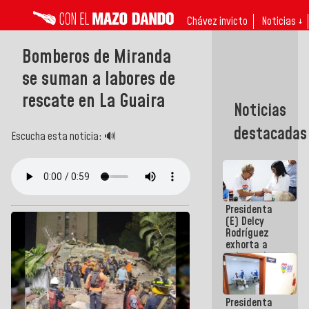
Chávez invicto
Noticias ↓
Bomberos de Miranda
se suman a labores de
rescate en La Guaira
Noticias
destacadas
Escucha esta noticia: 🔊
Presidenta
(E) Delcy
Rodríguez
exhorta a
gobernadores
y alcaldes a
edificar
casas para
Presidenta
abuelos