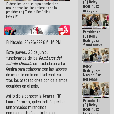
(E) Delcy
El despliegue del cuerpo bomberil se
Rodríguez
realiza tras los lineamientos de la
inaugura
presidenta (E) de la República
casa de los
Foto VTV
Abuelos
Primavera
en Caracas
Presidenta
(E) Delcy
Rodríguez
Publicado: 25/06/2026 01:10 PM
firmó nueva
de Ley de
Este jueves, 25 de junio,
Arrendamiento
aprobada
funcionarios de los
Bomberos del
por la AN
estado Miranda
se trasladaron a
La
Delcy
Guaira
para colaborar con las labores
Rodríguez:
de rescate en la entidad costera
Más de 2 mil
personas
tras las afectaciones por los sismos
beneficiadas
ocurridos en el país.
con planes
para
Así lo dio a conocer la
General (B)
atención de
Presidenta
emergencia
Laura Gerardo
, quien indicó que los
(E) Delcy
sísmica en
uniformados mirandinos
Rodríguez
la última
complementarán el trabajo en
lanza plan