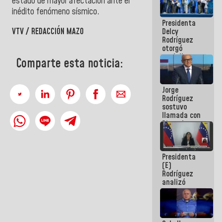
estado de mayor afectación ante el
manejo de
inédito fenómeno sísmico.
escombros
Presidenta
en La Guaira
VTV / REDACCIÓN MAZO
Delcy
Rodríguez
otorgó
medalla
Comparte esta noticia:
"Héroe de
Venezuela"
a servidores
Jorge
públicos
Rodríguez
sostuvo
llamada con
Dinorah
Figuera y
acuerdan
primer
Presidenta
encuentro
(E)
presencial
Rodríguez
para el
analizó
diálogo
junto a
gobernadores
planes de
recuperación