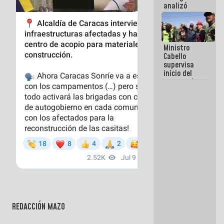
analizó
junto a
gobernadores
planes de
recuperación
Ministro
del Sistema
Cabello
Eléctrico
supervisa
Nacional
inicio del
proceso de
demolición
de
edificaciones
declaradas
en riesgo en
La Guaira
(+Fotos)
REDACCIÓN MAZO