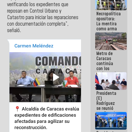
porque lo
verificando los expedientes que
que haces
reposan en Control Urbano y
Necropolítica
es
Catastro para iniciar las reparaciones
opositora:
embarrarla
La mentira
con documentación completa”,
como arma
señaló.
contra el
Pueblo
Metro de
Caracas
continúa
con los
trabajos de
mantenimiento
e inspección
en la Línea 2
Presidenta
(E)
Rodríguez
se reunió
con Estado
Mayor
Eléctrico
para