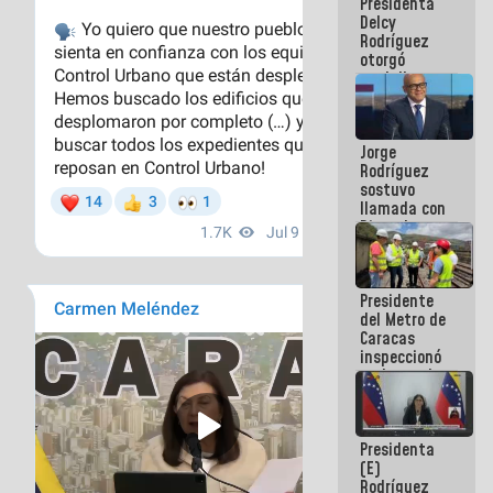
Presidenta
abordar
Delcy
planes de
Rodríguez
acción
otorgó
medalla
"Héroe de
Venezuela"
a servidores
Jorge
públicos
Rodríguez
sostuvo
llamada con
Dinorah
Figuera y
acuerdan
primer
Presidente
encuentro
del Metro de
presencial
Caracas
para el
inspeccionó
diálogo
trabajos de
rehabilitación
y
modernización
Presidenta
de la vía
(E)
férrea
Rodríguez