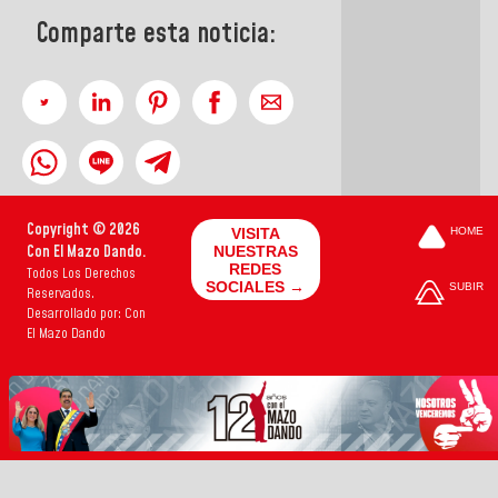
Comparte esta noticia:
Copyright © 2026
VISITA
HOME
Con El Mazo Dando.
NUESTRAS
REDES
Todos Los Derechos
SOCIALES →
SUBIR
Reservados.
Desarrollado por: Con
El Mazo Dando