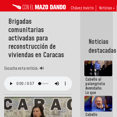
Chávez invicto
Noticias ↓
Brigadas
comunitarias
activadas para
Noticias
reconstrucción de
destacadas
viviendas en Caracas
Escucha esta noticia: 🔊
Cabello al
palangrista
Avendaño:
Lo que
vayas a
escribir
hazlo hoy
por que no
Cabello
sabemos si