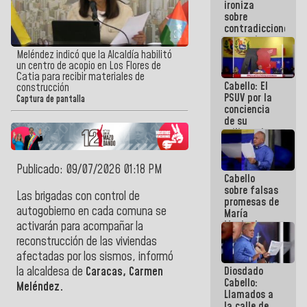
ironiza
la semana
sobre
que viene
contradicciones
hay
y mentiras
programa
de María
Meléndez indicó que la Alcaldía habilitó
Machado:
un centro de acopio en Los Flores de
¡Créanle!
Catia para recibir materiales de
Cabello: El
construcción
PSUV por la
Captura de pantalla
conciencia
de su
militancia
es la
organización
política más
Publicado: 09/07/2026 01:18 PM
Cabello
sólida de
sobre falsas
Venezuela
Las brigadas con control de
promesas de
autogobierno en cada comuna se
María
Machado:
activarán para acompañar la
¿Quién le
reconstrucción de las viviendas
puede creer?
afectadas por los sismos, informó
¿Y la gente
Diosdado
la alcaldesa de
Caracas, Carmen
que ella iba
Cabello:
a salvar en
Meléndez.
Llamados a
La Guaira?
la calle de