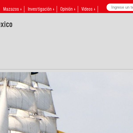
Mazazos ↓
Investigación ↓
Opinión ↓
Videos ↓
xico