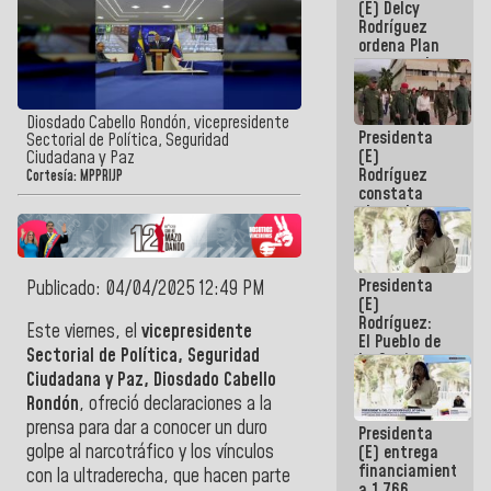
(E) Delcy
AmeriCup
Rodríguez
2027
ordena Plan
maestro de
desarrollo
logístico y
turístico
Diosdado Cabello Rondón, vicepresidente
Presidenta
para La
Sectorial de Política, Seguridad
(E)
Guaira
Ciudadana y Paz
Rodríguez
Cortesía: MPPRIJP
constata
obras de
rehabilitación
de Escuela
Militar de
Presidenta
Mamo en La
Publicado: 04/04/2025 12:49 PM
(E)
Guaira
Rodríguez:
Este viernes, el
vicepresidente
El Pueblo de
Sectorial de Política, Seguridad
La Guaira
siempre
Ciudadana y Paz, Diosdado Cabello
estará
Rondón
, ofreció declaraciones a la
acompañada
prensa para dar a conocer un duro
Presidenta
por el
golpe al narcotráfico y los vínculos
(E) entrega
Gobierno
financiamientos
Nacional
con la ultraderecha, que hacen parte
a 1.766