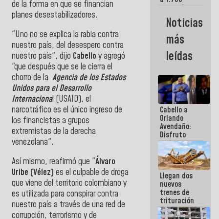
de la forma en que se financian
comerciantes
planes desestabilizadores.
y
Noticias
emprendedores
afectados
"Uno no se explica la rabia contra
más
por
nuestro país, del desespero contra
terremotos
leídas
nuestro país", dijo
Cabello
y agregó
"que d
espués que se le cierra el
chorro de la
Agencia de los Estados
Unidos para el Desarrollo
Internaciona
l (USAID), el
narcotráfico es el único ingreso de
Cabello a
Orlando
los financistas a grupos
Avendaño:
extremistas de la derecha
Disfruto
venezolana".
cada vez
que escribes
porque lo
Así mismo, reafirmó que "
Álvaro
que haces
Uribe (Vélez)
es el culpable de droga
Llegan dos
es
que viene del territorio colombiano y
nuevos
embarrarla
trenes de
es utilizada para conspirar contra
trituración
nuestro país a través de una red de
para
corrupción, terrorismo y de
optimizar