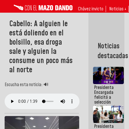
Chávez invicto
Noticias ↓
Cabello: A alguien le
está doliendo en el
bolsillo, esa droga
Noticias
sale y alguien la
destacadas
consume un poco más
al norte
Escucha esta noticia: 🔊
Presidenta
Encargada
felicitó a
selección
femenina de
baloncesto
por su
clasificación
Presidenta
a la