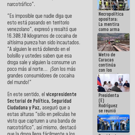
narcotráfico".
manejo de
escombros
Necropolítica
en La Guaira
"Es imposible que nadie diga que
opositora:
esto está pasando en territorio
La mentira
venezolano", expresó y resaltó que
como arma
contra el
16.308,10 kilogramos de cocaína de
Pueblo
altísima pureza han sido incautados.
"A alguien le está doliendo en el
Metro de
bolsillo y ustedes saben que esa
Caracas
droga sale y alguien la consume un
continúa
poco más al norte... ¡Son los más
con los
trabajos de
grandes consumidores de cocaína
mantenimiento
del mundo!"
e inspección
en la Línea 2
En este sentido, el
vicepresidente
Presidenta
(E)
Sectorial de Política, Seguridad
Rodríguez
Ciudadana y Paz,
aseguró que a
se reunió
estas alturas "sólo en películas he
con Estado
visto que capturen a una banda de
Mayor
Eléctrico
narcotráfico", así mismo, destacó
para
que la droga llega fácilmente a los