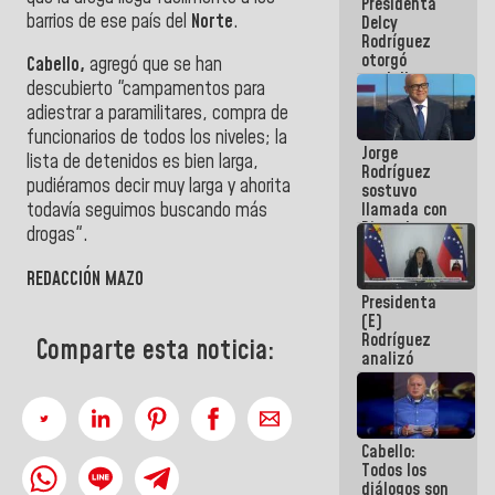
Presidenta
abordar
barrios de ese país del
Norte
.
Delcy
planes de
Rodríguez
acción
otorgó
Cabello,
agregó que se han
medalla
descubierto "campamentos para
"Héroe de
adiestrar a paramilitares, compra de
Venezuela"
a servidores
funcionarios de todos los niveles; la
Jorge
públicos
lista de detenidos es bien larga,
Rodríguez
pudiéramos decir muy larga y ahorita
sostuvo
llamada con
todavía seguimos buscando más
Dinorah
drogas".
Figuera y
acuerdan
REDACCIÓN MAZO
primer
Presidenta
encuentro
(E)
presencial
Rodríguez
para el
Comparte esta noticia:
analizó
diálogo
junto a
gobernadores
planes de
recuperación
Cabello:
del Sistema
Todos los
Eléctrico
diálogos son
Nacional