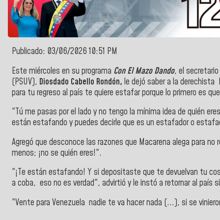
Publicado: 03/06/2026 10:51 PM
Este miércoles en su programa
Con El Mazo Dando
, el secretari
(PSUV),
Diosdado Cabello Rondón,
le dejó saber a la derechist
para tu regreso al país te quiere estafar porque lo primero es qu
"Tú me pasas por el lado y no tengo la mínima idea de quién eres (
están estafando y puedes decirle que es un estafador o estafa
Agregó que desconoce las razones que Macarena alega para no regre
menos; ¡no se quién eres!".
"¡Te están estafando! Y si depositaste que te devuelvan tu cosa
a coba, eso no es verdad", advirtió y le instó a retornar al país s
"Vente para Venezuela nadie te va hacer nada (...), si se vinier