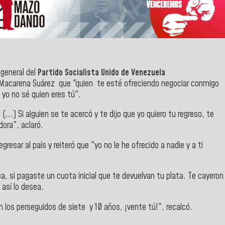
o general del
Partido Socialista Unido de Venezuela
a Macarena Suárez que "quien te esté ofreciendo negociar conmigo
e yo no sé quien eres tú".
...) Si alguien se te acercó y te dijo que yo quiero tu regreso, te
dora", aclaró.
sar al país y reiteró que "yo no le he ofrecido a nadie y a ti
, si pagaste un cuota inicial que te devuelvan tu plata. Te cayeron
i así lo desea.
on los perseguidos de siete y 10 años, ¡vente tú!", recalcó.