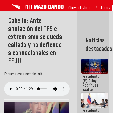
Chávez invicto
Noticias ↓
Cabello: Ante
anulación del TPS el
extremismo se queda
Noticias
callado y no defiende
destacadas
a connacionales en
EEUU
Escucha esta noticia: 🔊
Presidenta
(E) Delcy
Rodríguez
exaltó
participación
de
Venezuela
en Juegos
Presidenta
Centroamericanos