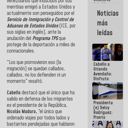
Maiquetía
venezolanos que inducidos por sus
Sub 20
mentiras emigró a Estados Unidos y
campeona
Noticias
actualmente son perseguidos por el
frente
México Sub
Servicio de Inmigración y Control de
más
23 en los
Aduanas de Estados Unidos
(ICE, por
Centroamericanos
leídas
sus siglas en inglés), ante la
anulación del
Programa TPS
que
protege de la deportación a miles de
connacionales.
"Los que promovieron eso (la
Cabello a
migración) se quedan callados,
Orlando
Avendaño:
callados, no los defienden ni un
Disfruto
momento" resaltó.
cada vez
que escribes
Cabello
destacó que el único que ha
porque lo
que haces
salido en defensa de los migrantes
Presidenta
es
es el presidente de la República,
(e) Delcy
embarrarla
Nicolás Maduro,
"el único que
Rodríguez:
Pronto
ordenado viajes por todos lados y
restableceremos
bastantes pendejadas que hablaron
las