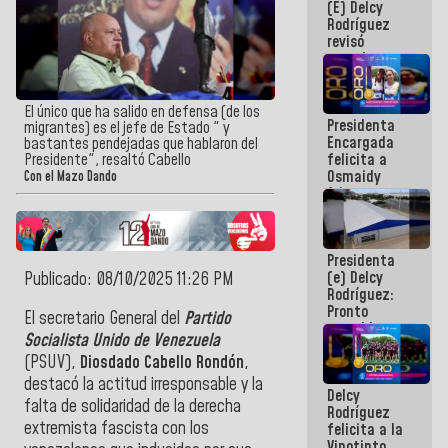
(E) Delcy
y del Caribe
Rodríguez
2026
revisó
agenda
económica y
ejecución de
fondos de
El único que ha salido en defensa (de los
Presidenta
emergencia
migrantes) es el jefe de Estado " y
Encargada
post-sismos
bastantes pendejadas que hablaron del
felicita a
Presidente", resaltó Cabello
Osmaidy
Con el Mazo Dando
Arias y
Giraly
Marcano por
hacer
Presidenta
historia en
(e) Delcy
Publicado: 08/10/2025 11:26 PM
los
Rodríguez:
Centroamericanos
Pronto
El secretario General del
Partido
restableceremos
Socialista Unido de Venezuela
las
(PSUV),
Diosdado Cabello Rondón
,
operaciones
en el
destacó la actitud irresponsable y la
Delcy
Aeropuerto
falta de solidaridad de la derecha
Rodríguez
Internacional
extremista fascista con los
felicita a la
de
Vinotinto