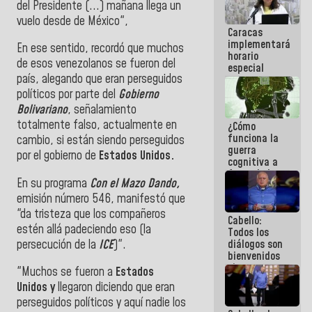
del Presidente (...)
mañana llega un
operaciones
vuelo desde de
México
",
en el
Caracas
Aeropuerto
implementará
Internacional
En ese sentido, recordó que muchos
horario
de
de esos venezolanos se fueron del
especial
Maiquetía
país, alegando que eran perseguidos
para
adaptarse
políticos por parte del
Gobierno
al plan de
Bolivariano
, señalamiento
ahorro
totalmente falso, actualmente en
¿Cómo
energético
funciona la
cambio, si están siendo perseguidos
guerra
por el gobierno de
Estados Unidos.
cognitiva a
favor de la
En su programa
Con el Mazo Dando,
narrativa
hegemónica?
emisión número 546, manifestó que
(1)
"da tristeza que los compañeros
Cabello:
estén allá padeciendo eso (la
Todos los
persecución de la
ICE
)".
diálogos son
bienvenidos
siempre que
"Muchos se fueron a
Estados
estén en el
Unidos y
llegaron diciendo que eran
marco de la
perseguidos políticos y aquí nadie los
Constitución