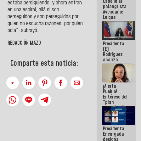
Cabello al
de la
estaba persiguiendo, y ahora entran
palangrista
República
en una espiral, allá si son
Avendaño:
perseguidos y son perseguidos por
Lo que
vayas a
quien no escucha razones, por quien
escribir
odia", subrayó.
hazlo hoy
por que no
REDACCIÓN MAZO
Presidenta
sabemos si
(E)
la semana
Rodríguez
que viene
analizó
hay
Comparte esta noticia:
junto a
programa
gobernadores
planes de
recuperación
¡Alerta
del Sistema
Pueblo!
Eléctrico
Entérese del
Nacional
"plan
enjambre"
de La Sayo
para
sabotear el
Presidenta
diálogo y
Encargada
promover el
designa
caos