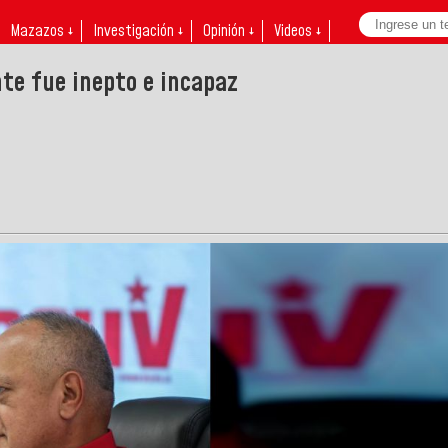
Mazazos ↓
Investigación ↓
Opinión ↓
Videos ↓
te fue inepto e incapaz