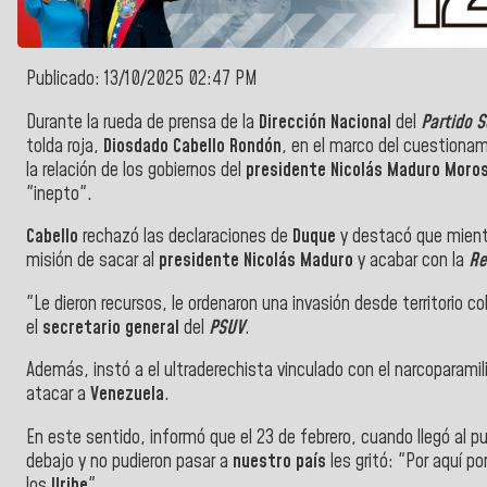
Publicado: 13/10/2025 02:47 PM
Durante la rueda de prensa de la
Dirección Nacional
del
Partido S
tolda roja,
Diosdado Cabello Rondón
, en el marco del cuestionam
la relación de los gobiernos del
presidente Nicolás Maduro Moro
"inepto".
Cabello
rechazó las declaraciones de
Duque
y destacó que mient
misión de sacar al
presidente Nicolás Maduro
y acabar con la
Re
"Le dieron recursos, le ordenaron una invasión desde territorio c
el
secretario general
del
PSUV
.
Además, instó a el ultraderechista vinculado con el narcoparamil
atacar a
Venezuela
.
En este sentido, informó que el 23 de febrero, cuando llegó al pu
debajo y no pudieron pasar a
nuestro país
les gritó: "Por aquí po
los
Uribe
".