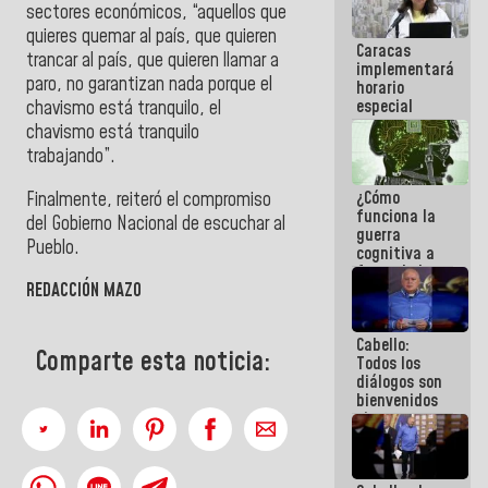
sectores económicos, “aquellos que
operaciones
en el
quieres quemar al país, que quieren
Caracas
Aeropuerto
trancar al país, que quieren llamar a
implementará
Internacional
paro, no garantizan nada porque el
horario
de
especial
Maiquetía
chavismo está tranquilo, el
para
chavismo está tranquilo
adaptarse
trabajando”.
al plan de
ahorro
¿Cómo
Finalmente, reiteró el compromiso
energético
funciona la
del Gobierno Nacional de escuchar al
guerra
Pueblo.
cognitiva a
favor de la
REDACCIÓN MAZO
narrativa
hegemónica?
(1)
Cabello:
Comparte esta noticia:
Todos los
diálogos son
bienvenidos
siempre que
estén en el
marco de la
Constitución