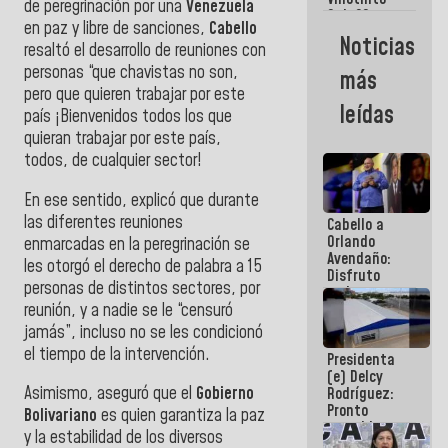
Maiquetía
de peregrinación por una
Venezuela
Sub 20
en paz y libre de sanciones,
Cabello
campeona
Noticias
resaltó el desarrollo de reuniones con
frente
México Sub
personas “que chavistas no son,
más
23 en los
pero que quieren trabajar por este
Centroamericanos
leídas
país ¡Bienvenidos todos los que
quieran trabajar por este país,
todos, de cualquier sector!
En ese sentido, explicó que durante
las diferentes reuniones
Cabello a
Orlando
enmarcadas en la peregrinación se
Avendaño:
les otorgó el derecho de palabra a 15
Disfruto
personas de distintos sectores, por
cada vez
reunión, y a nadie se le “censuró
que escribes
porque lo
jamás”, incluso no se les condicionó
que haces
el tiempo de la intervención.
Presidenta
es
(e) Delcy
embarrarla
Asimismo, aseguró que el
Gobierno
Rodríguez:
Pronto
Bolivariano
es quien garantiza la paz
restableceremos
y la estabilidad de los diversos
las