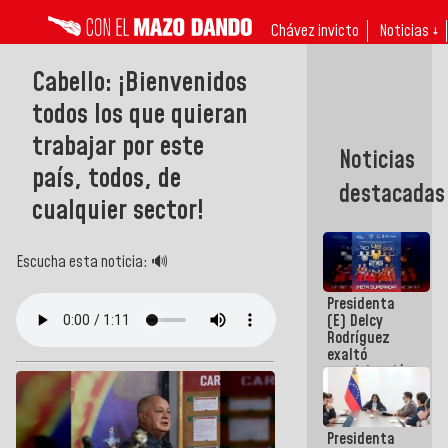
Chávez invicto
Noticias ↓
Cabello: ¡Bienvenidos
todos los que quieran
trabajar por este
Noticias
país, todos, de
destacadas
cualquier sector!
Escucha esta noticia: 🔊
Presidenta
(E) Delcy
Rodríguez
exaltó
participación
de
Venezuela
en Juegos
Presidenta
Centroamericanos