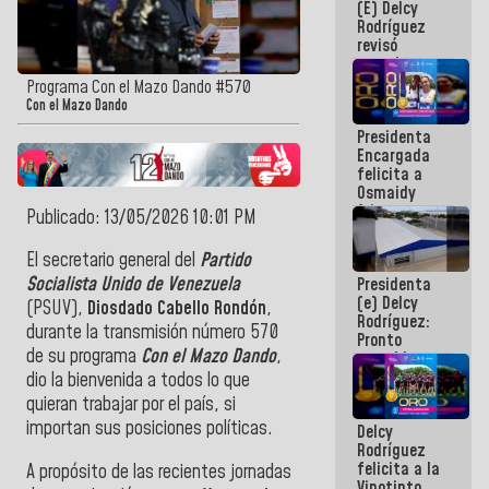
(E) Delcy
y del Caribe
Rodríguez
2026
revisó
agenda
económica y
Programa Con el Mazo Dando #570
ejecución de
Con el Mazo Dando
fondos de
Presidenta
emergencia
Encargada
post-sismos
felicita a
Osmaidy
Arias y
Publicado: 13/05/2026 10:01 PM
Giraly
Marcano por
El secretario general del
Partido
hacer
Socialista Unido de Venezuela
Presidenta
historia en
(e) Delcy
los
(PSUV),
Diosdado Cabello Rondón
,
Rodríguez:
Centroamericanos
durante la transmisión número 570
Pronto
de su programa
Con el Mazo Dando
,
restableceremos
las
dio la bienvenida a todos lo que
operaciones
quieran trabajar por el país, si
en el
importan sus posiciones políticas.
Delcy
Aeropuerto
Rodríguez
Internacional
felicita a la
de
A propósito de las recientes jornadas
Vinotinto