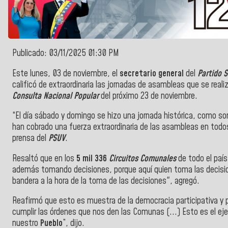
Publicado: 03/11/2025 01:30 PM
Este lunes, 03 de noviembre, el
secretario general
del
Partido 
calificó de extraordinaria las jornadas de asambleas que se reali
Consulta Nacional Popular
del próximo 23 de noviembre.
“El día sábado y domingo se hizo una jornada histórica, como s
han cobrado una fuerza extraordinaria de las asambleas en todo
prensa del
PSUV
.
Resaltó que en los
5 mil 336
Circuitos Comunales
de todo el país
además tomando decisiones, porque aquí quien toma las decisi
bandera a la hora de la toma de las decisiones", agregó.
Reafirmó que esto es muestra de la democracia participativa y 
cumplir las órdenes que nos den las Comunas (...)
Esto es el ej
nuestro
Pueblo
”, dijo.