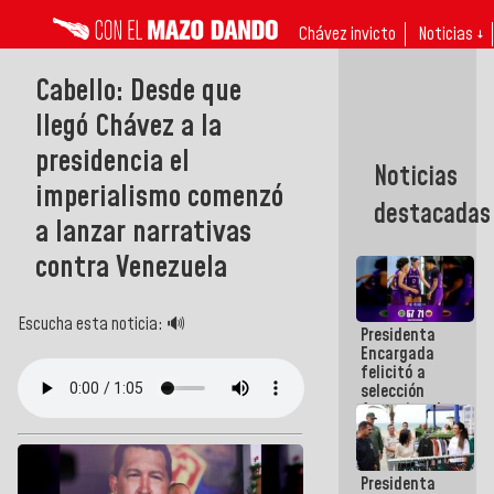
Chávez invicto
Noticias ↓
Cabello: Desde que
llegó Chávez a la
presidencia el
Noticias
imperialismo comenzó
destacadas
a lanzar narrativas
contra Venezuela
Escucha esta noticia: 🔊
Presidenta
Encargada
felicitó a
selección
femenina de
baloncesto
por su
clasificación
Presidenta
a la