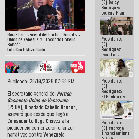
(E) Delcy
AmeriCup
Rodríguez
2027
ordena Plan
maestro de
desarrollo
logístico y
turístico
Secretario general del Partido Socialista
Presidenta
para La
Unido de Venezuela, Diosdado Cabello
(E)
Guaira
Rondón
Rodríguez
Foto: Con El Mazo Dando
constata
obras de
rehabilitación
de Escuela
Militar de
Presidenta
Mamo en La
Publicado: 29/10/2025 07:59 PM
(E)
Guaira
Rodríguez:
El secretario general del
Partido
El Pueblo de
Socialista Unido de Venezuela
La Guaira
siempre
(PSUV),
Diosdado Cabello Rondón
,
estará
aseveró que desde que llegó el
acompañada
Comandante Hugo Chávez
a la
Presidenta
por el
presidencia comenzaron a lanzar
(E) entrega
Gobierno
financiamientos
Nacional
narrativas contra
Venezuela
.
a 1.766