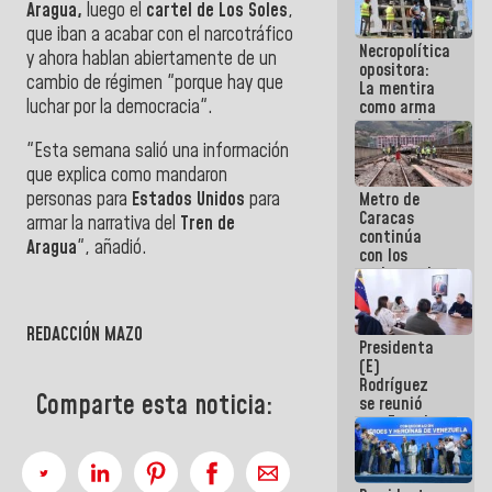
Aragua,
luego el
cartel de Los Soles
,
manejo de
escombros
que iban a acabar con el narcotráfico
Necropolítica
en La Guaira
y ahora hablan abiertamente de un
opositora:
cambio de régimen "porque hay que
La mentira
luchar por la democracia".
como arma
contra el
Pueblo
"Esta semana salió una información
que explica como mandaron
personas para
Estados Unidos
para
Metro de
Caracas
armar la narrativa del
Tren de
continúa
Aragua
",
añadió.
con los
trabajos de
mantenimiento
e inspección
en la Línea 2
REDACCIÓN MAZO
Presidenta
(E)
Rodríguez
Comparte esta noticia:
se reunió
con Estado
Mayor
Eléctrico
para