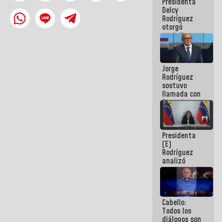
Presidenta
abordar
Delcy
planes de
Rodríguez
acción
otorgó
medalla
"Héroe de
Venezuela"
a servidores
Jorge
públicos
Rodríguez
sostuvo
llamada con
Dinorah
Figuera y
acuerdan
primer
Presidenta
encuentro
(E)
presencial
Rodríguez
para el
analizó
diálogo
junto a
gobernadores
planes de
recuperación
Cabello:
del Sistema
Todos los
Eléctrico
diálogos son
Nacional