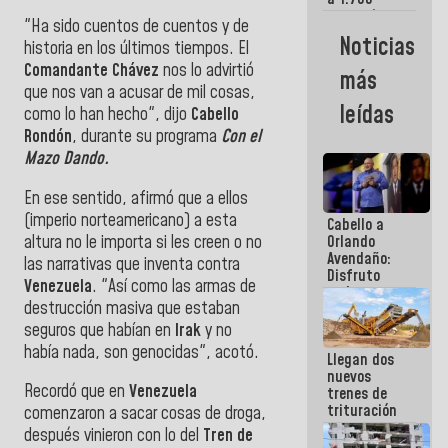
comerciantes
"Ha sido cuentos de cuentos y de
y
Noticias
historia en los últimos tiempos. El
emprendedores
afectados
Comandante Chávez
nos lo advirtió
más
por
que nos van a acusar de mil cosas,
terremotos
leídas
como lo han hecho", dijo
Cabello
Rondón
, durante su programa
Con el
Mazo Dando.
En ese sentido, afirmó que a ellos
(imperio norteamericano) a esta
Cabello a
altura no le importa si les creen o no
Orlando
Avendaño:
las narrativas que inventa contra
Disfruto
Venezuela
. "Así como las armas de
cada vez
destrucción masiva que estaban
que escribes
porque lo
seguros que habían en
Irak
y no
que haces
había nada, son genocidas", acotó.
Llegan dos
es
nuevos
embarrarla
Recordó que en
Venezuela
trenes de
trituración
comenzaron a sacar cosas de droga,
para
después vinieron con lo del
Tren de
optimizar