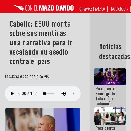
Chávez invicto
Noticias ↓
Cabello: EEUU monta
sobre sus mentiras
una narrativa para ir
Noticias
escalando su asedio
destacadas
contra el país
Escucha esta noticia: 🔊
Presidenta
Encargada
felicitó a
selección
femenina de
baloncesto
por su
clasificación
Presidenta
a la