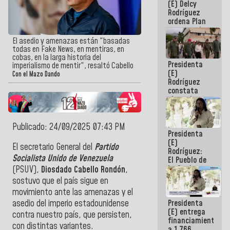
(E) Delcy
AmeriCup
Rodríguez
2027
ordena Plan
maestro de
desarrollo
El asedio y amenazas están "basadas
logístico y
todas en Fake News, en mentiras, en
turístico
cobas, en la larga historia del
Presidenta
para La
imperialismo de mentir", resaltó Cabello
(E)
Guaira
Con el Mazo Dando
Rodríguez
constata
obras de
rehabilitación
de Escuela
Militar de
Publicado: 24/09/2025 07:43 PM
Presidenta
Mamo en La
(E)
Guaira
El secretario General del
Partido
Rodríguez:
Socialista Unido de Venezuela
El Pueblo de
La Guaira
(PSUV),
Diosdado Cabello Rondón
,
siempre
sostuvo que el país sigue en
estará
movimiento ante las amenazas y el
acompañada
Presidenta
asedio del imperio estadounidense
por el
(E) entrega
Gobierno
contra nuestro país, que persisten,
financiamientos
Nacional
con distintas variantes.
a 1.766