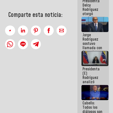
Presidenta
abordar
Delcy
planes de
Rodríguez
acción
Comparte esta noticia:
otorgó
medalla
"Héroe de
Venezuela"
a servidores
Jorge
públicos
Rodríguez
sostuvo
llamada con
Dinorah
Figuera y
acuerdan
primer
Presidenta
encuentro
(E)
presencial
Rodríguez
para el
analizó
diálogo
junto a
gobernadores
planes de
recuperación
Cabello:
del Sistema
Todos los
Eléctrico
diálogos son
Nacional