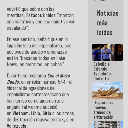
comerciantes
Advirtió que sobre con las
y
Noticias
emprendedores
mentiras,
Estados Unidos
"montan
afectados
una narrativa y con esa narrativa van
más
por
escalando".
terremotos
leídas
En ese sentido, señaló que
en la
larga historia del imperialismo, sus
acciones de
asedio y amenazas
están "basadas todas en Fake
Cabello a
News, en mentiras, en cobas"
Orlando
Avendaño:
Durante su programa
Con el Mazo
Disfruto
Dando,
en emisión número 544, el
cada vez
historial de agresiones del
que escribes
porque lo
imperialismo norteamericano que
que haces
han tenido como argumento el
Llegan dos
es
engaño tal y como sucedió
nuevos
embarrarla
trenes de
en
Vietnam, Libia, Siria
o las armas
trituración
de destrucción masiva en
Irak,
o
en
para
Venezuela.
optimizar