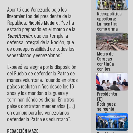
manejo de
escombros
Apuntó que Venezuela bajo los
Necropolítica
en La Guaira
lineamientos del presidente de la
opositora:
República,
Nicolás Maduro,
"se ha
La mentira
como arma
estado preparado en el marco de la
contra el
Constitución,
que contempla la
Pueblo
defensa integral de la Nación, que
es corresponsabilidad de todos los
Metro de
venezolanos y venezolanas".
Caracas
continúa
Expresó su alegría por la disposición
con los
del Pueblo de defender la Patria de
trabajos de
mantenimiento
manera voluntaria, "cuando en otros
e inspección
países reclutan niños desde los 16
en la Línea 2
años y los mandan a la guerra y
Presidenta
(E)
terminan dándoles droga. En otros
Rodríguez
países contratan mercenarios (...)
se reunió
en cambio para los venezolanos
con Estado
Mayor
defender la Patria es voluntario".
Eléctrico
para
REDACCIÓN MAZO