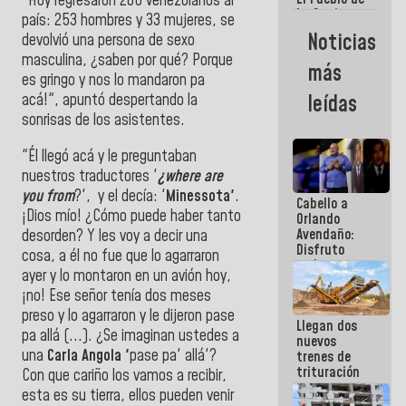
"Hoy regresaron 286 venezolanos al
La Guaira
país: 253 hombres y 33 mujeres, se
siempre
Noticias
devolvió una persona de sexo
estará
masculina, ¿saben por qué? Porque
acompañada
más
por el
es gringo y nos lo mandaron pa
Gobierno
acá!", apuntó despertando la
leídas
Nacional
sonrisas de los asistentes.
"Él llegó acá y le preguntaban
nuestros traductores '
¿where are
you from
?', y el decía: '
Minessota'
.
Cabello a
¡Dios mío! ¿Cómo puede haber tanto
Orlando
Avendaño:
desorden? Y les voy a decir una
Disfruto
cosa, a él no fue que lo agarraron
cada vez
ayer y lo montaron en un avión hoy,
que escribes
¡no! Ese señor tenía dos meses
porque lo
que haces
preso y lo agarraron y le dijeron pase
Llegan dos
es
pa allá (...). ¿Se imaginan ustedes a
nuevos
embarrarla
una
Carla Angola '
pase pa' allá'?
trenes de
trituración
Con que cariño los vamos a recibir,
para
esta es su tierra, ellos pueden venir
optimizar