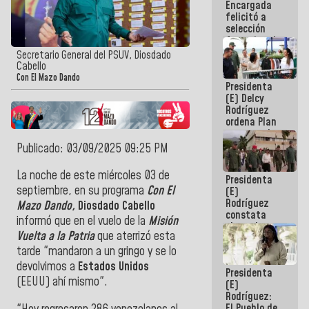
Encargada
de nuestra
felicitó a
América
selección
femenina de
baloncesto
Secretario General del PSUV, Diosdado
por su
Cabello
clasificación
Con El Mazo Dando
Presidenta
a la
(E) Delcy
AmeriCup
Rodríguez
2027
ordena Plan
maestro de
desarrollo
Publicado: 03/09/2025 09:25 PM
logístico y
turístico
La noche de este miércoles 03 de
Presidenta
para La
septiembre, en su programa
Con El
(E)
Guaira
Rodríguez
Mazo Dando,
Diosdado Cabello
constata
informó que en el vuelo de la
Misión
obras de
Vuelta a la Patria
que aterrizó esta
rehabilitación
de Escuela
tarde "mandaron a un gringo y se lo
Militar de
devolvimos a
Estados Unidos
Presidenta
Mamo en La
(EEUU) ahí mismo".
(E)
Guaira
Rodríguez:
El Pueblo de