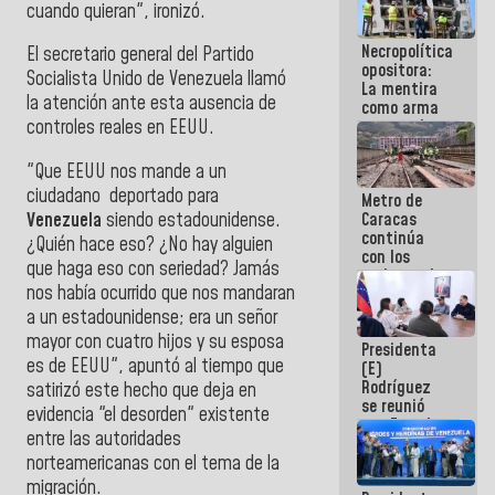
cuando quieran", ironizó.
manejo de
escombros
Necropolítica
en La Guaira
El secretario general del Partido
opositora:
Socialista Unido de Venezuela llamó
La mentira
la atención ante esta ausencia de
como arma
contra el
controles reales en EEUU.
Pueblo
"
Q
ue EEUU nos mande a un
ciudadano deportado para
Metro de
Venezuela
siendo estadounidense.
Caracas
continúa
¿Quién hace eso? ¿No hay alguien
con los
que haga eso con seriedad? Jamás
trabajos de
nos había ocurrido que nos mandaran
mantenimiento
e inspección
a un estadounidense; era un señor
en la Línea 2
mayor con cuatro hijos y su esposa
Presidenta
es de EEUU", apuntó al tiempo que
(E)
Rodríguez
satirizó este hecho que deja en
se reunió
evidencia "el desorden" existente
con Estado
entre las autoridades
Mayor
norteamericanas con el tema de la
Eléctrico
para
migración.