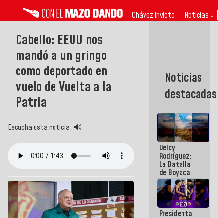
Chávez invicto
Noticias ↓
Cabello: EEUU nos
mandó a un gringo
como deportado en
Noticias
vuelo de Vuelta a la
destacadas
Patria
Escucha esta noticia: 🔊
Delcy
Rodríguez:
La Batalla
de Boyaca
representa
un capítulo
decisivo en
la gesta
Presidenta
emancipadora