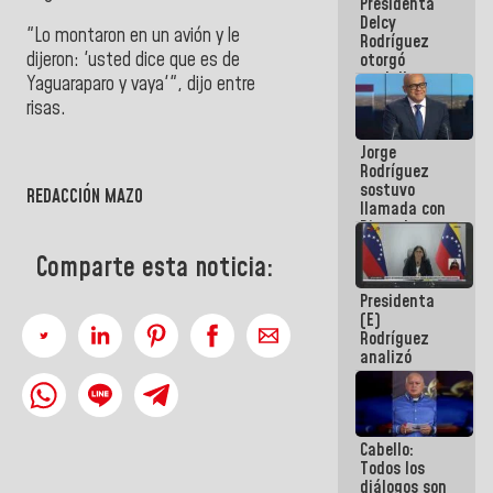
Presidenta
abordar
Delcy
planes de
"Lo montaron en un avión y le
Rodríguez
acción
dijeron: 'usted dice que es de
otorgó
medalla
Yaguaraparo y vaya'", dijo entre
"Héroe de
risas.
Venezuela"
a servidores
Jorge
públicos
Rodríguez
sostuvo
REDACCIÓN MAZO
llamada con
Dinorah
Figuera y
Comparte esta noticia:
acuerdan
primer
Presidenta
encuentro
(E)
presencial
Rodríguez
para el
analizó
diálogo
junto a
gobernadores
planes de
recuperación
Cabello:
del Sistema
Todos los
Eléctrico
diálogos son
Nacional