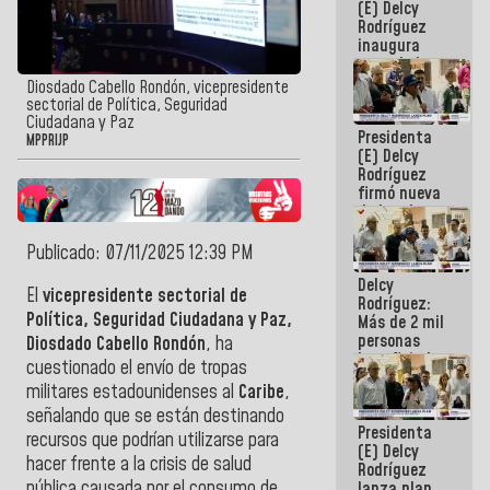
(E) Delcy
Rodríguez
inaugura
casa de los
Abuelos
Diosdado Cabello Rondón, vicepresidente
Primavera
sectorial de Política, Seguridad
en Caracas
Ciudadana y Paz
Presidenta
MPPRIJP
(E) Delcy
Rodríguez
firmó nueva
de Ley de
Arrendamiento
aprobada
Publicado: 07/11/2025 12:39 PM
por la AN
Delcy
El
vicepresidente sectorial de
Rodríguez:
Política, Seguridad Ciudadana y Paz,
Más de 2 mil
personas
Diosdado Cabello Rondón
, ha
beneficiadas
cuestionado el envío de tropas
con planes
militares estadounidenses al
Caribe
,
para
atención de
señalando que se están destinando
Presidenta
emergencia
recursos que podrían utilizarse para
(E) Delcy
sísmica en
hacer frente a la crisis de salud
Rodríguez
la última
pública causada por el consumo de
lanza plan