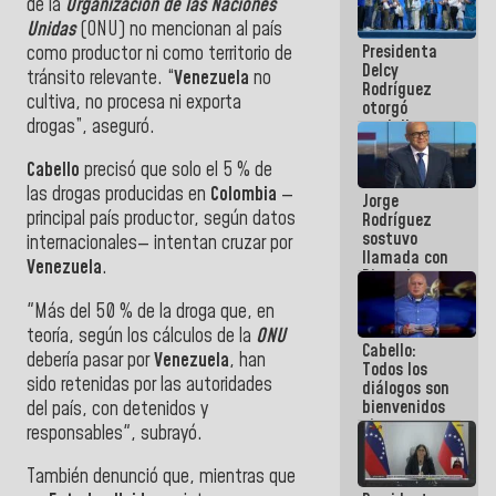
de la
Organización de las Naciones
manejo de
Unidas
(ONU) no mencionan al país
escombros
Presidenta
como productor ni como territorio de
en La Guaira
Delcy
tránsito relevante. “
Venezuela
no
Rodríguez
cultiva, no procesa ni exporta
otorgó
drogas”, aseguró.
medalla
"Héroe de
Venezuela"
Cabello
precisó que solo el 5 % de
a servidores
las drogas producidas en
Colombia
—
Jorge
públicos
principal país productor, según datos
Rodríguez
sostuvo
internacionales— intentan cruzar por
llamada con
Venezuela
.
Dinorah
Figuera y
"Más del 50 % de la droga que, en
acuerdan
primer
teoría, según los cálculos de la
ONU
Cabello:
encuentro
debería pasar por
Venezuela
, han
Todos los
presencial
sido retenidas por las autoridades
diálogos son
para el
bienvenidos
del país, con detenidos y
diálogo
siempre que
responsables", subrayó.
estén en el
marco de la
También denunció que, mientras que
Constitución