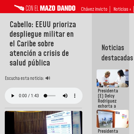
Chávez invicto
Noticias ↓
Cabello: EEUU prioriza
despliegue militar en
el Caribe sobre
Noticias
atención a crisis de
destacadas
salud pública
Escucha esta noticia: 🔊
Presidenta
(E) Delcy
Rodríguez
exhorta a
gobernadores
y alcaldes a
edificar
casas para
Presidenta
abuelos