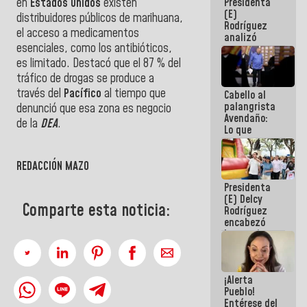
Presidenta
en
Estados Unidos
existen
de la
(E)
República
distribuidores públicos de marihuana,
Rodríguez
el acceso a medicamentos
analizó
esenciales, como los antibióticos,
junto a
gobernadores
es limitado. Destacó que el 87 % del
planes de
tráfico de drogas se produce a
recuperación
través del
Pacífico
al tiempo que
Cabello al
del Sistema
palangrista
Eléctrico
denunció que esa zona es negocio
Avendaño:
Nacional
de la
DEA
.
Lo que
vayas a
escribir
hazlo hoy
REDACCIÓN MAZO
por que no
Presidenta
sabemos si
(E) Delcy
la semana
Comparte esta noticia:
Rodríguez
que viene
encabezó
hay
lanzamiento
programa
del Plan
Nacional de
Recreación
¡Alerta
Vacacional
Pueblo!
Entérese del