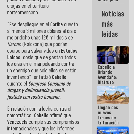
semana
crediticio
drogas en el territorio
con subsidio
Noticias
norteamericano.
a Juntas de
Condominio
más
"Ese despliegue en el
Caribe
cuesta
al menos 3 millones dólares al día o
leídas
mejor dicho unas 120 mil dosis de
Narcan
(Naloxona) que podrían
usarse para salvar vidas en
Estados
Unidos
, dosis que se gastan todos
los días en el mar peleando contra
Cabello a
un enemigo que solo ellos se están
Orlando
inventando", enfatizó
Cabello
Avendaño:
Disfruto
durante el
Congreso Consumo de
cada vez
drogas y delincuencia juvenil:
que escribes
justicia con rostro humano.
porque lo
que haces
Llegan dos
es
En relación con la lucha contra el
nuevos
embarrarla
narcotráfico,
Cabello
afirmó que
trenes de
Venezuela
cumple sus compromisos
trituración
para
internacionales y que los informes
optimizar