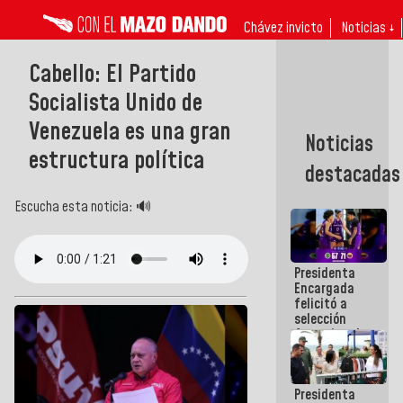
Chávez invicto
Noticias ↓
Cabello: El Partido
Socialista Unido de
Venezuela es una gran
Noticias
estructura política
destacadas
Escucha esta noticia: 🔊
Presidenta
Encargada
felicitó a
selección
femenina de
baloncesto
por su
clasificación
Presidenta
a la