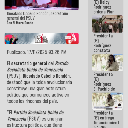
(E) Delcy
AmeriCup
Rodríguez
2027
ordena Plan
Diosdado Cabello Rondón, secretario
maestro de
general del PSUV
desarrollo
Con El Mazo Dando
logístico y
turístico
Presidenta
para La
(E)
Guaira
Rodríguez
constata
Publicado: 17/11/2025 03:26 PM
obras de
rehabilitación
El
secretario general
del
Partido
de Escuela
Socialista Unido de Venezuela
Militar de
Presidenta
Mamo en La
(PSUV),
Diosdado Cabello Rondón
,
(E)
Guaira
destacó que la tolda revolucionaria
Rodríguez:
constituye una gran estructura
El Pueblo de
La Guaira
política que permanece activa en
siempre
todos los rincones del país.
estará
acompañada
"El
Partido Socialista Unido de
Presidenta
por el
(E) entrega
Gobierno
Venezuela
(PSUV) es una gran
financiamientos
Nacional
estructura política, que tiene
a 1.766