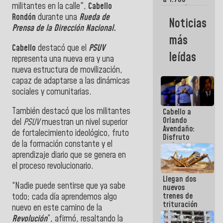
militantes en la calle",
Cabello
comerciantes
y
Rondón
durante una
Rueda de
Noticias
emprendedores
Prensa de la Dirección Nacional.
afectados
más
por
Cabello
destacó que el
PSUV
terremotos
leídas
representa una nueva era y una
nueva estructura de movilización,
capaz de adaptarse a las dinámicas
sociales y comunitarias.
También destacó que los militantes
Cabello a
Orlando
del
PSUV
muestran un nivel superior
Avendaño:
de fortalecimiento ideológico, fruto
Disfruto
de la formación constante y el
cada vez
que escribes
aprendizaje diario que se genera en
porque lo
el proceso revolucionario.
que haces
Llegan dos
es
“Nadie puede sentirse que ya sabe
nuevos
embarrarla
trenes de
todo; cada día aprendemos algo
trituración
nuevo en este camino de la
para
Revolución
”, afirmó, resaltando la
optimizar