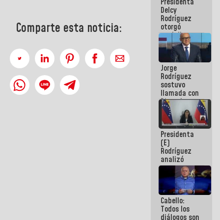
Presidenta
abordar
Delcy
planes de
Rodríguez
acción
Comparte esta noticia:
otorgó
medalla
"Héroe de
Venezuela"
a servidores
Jorge
públicos
Rodríguez
sostuvo
llamada con
Dinorah
Figuera y
acuerdan
primer
Presidenta
encuentro
(E)
presencial
Rodríguez
para el
analizó
diálogo
junto a
gobernadores
planes de
recuperación
Cabello:
del Sistema
Todos los
Eléctrico
diálogos son
Nacional