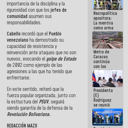
importancia de la disciplina y la
manejo de
escombros
rigurosidad con que los
jefes de
Necropolítica
en La Guaira
comunidad
asumen sus
opositora:
responsabilidades.
La mentira
como arma
contra el
Cabello
recordó que el
Pueblo
Pueblo
venezolano
ha demostrado su
capacidad de resistencia y
Metro de
reinvención ante ataques que no son
Caracas
nuevos, evocando el
golpe de Estado
continúa
de 2002 como ejemplo de las
con los
trabajos de
agresiones a las que ha tenido que
mantenimiento
enfrentarse.
e inspección
en la Línea 2
En este sentido, reiteró que la
Presidenta
fuerza popular organizada, junto con
(E)
Rodríguez
la estructura del
PSUV
, seguirá
se reunió
siendo garantía de la defensa de la
con Estado
Revolución Bolivariana.
Mayor
Eléctrico
para
REDACCIÓN MAZO