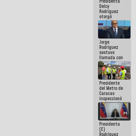
Presidenta
abordar
Delcy
planes de
Rodríguez
acción
otorgó
medalla
"Héroe de
Venezuela"
a servidores
Jorge
públicos
Rodríguez
sostuvo
llamada con
Dinorah
Figuera y
acuerdan
primer
Presidente
encuentro
del Metro de
presencial
Caracas
para el
inspeccionó
diálogo
trabajos de
rehabilitación
y
modernización
Presidenta
de la vía
(E)
férrea
Rodríguez