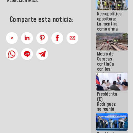
REDACCIÓN MAZO
manejo de
escombros
Necropolítica
en La Guaira
Comparte esta noticia:
opositora:
La mentira
como arma
contra el
Pueblo
Metro de
Caracas
continúa
con los
trabajos de
mantenimiento
e inspección
en la Línea 2
Presidenta
(E)
Rodríguez
se reunió
con Estado
Mayor
Eléctrico
para