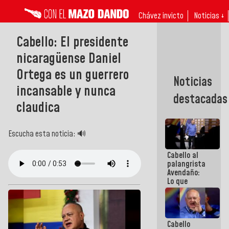
Chávez invicto
Noticias ↓
Cabello: El presidente
nicaragüense Daniel
Ortega es un guerrero
Noticias
incansable y nunca
destacadas
claudica
Escucha esta noticia: 🔊
Cabello al
palangrista
Avendaño:
Lo que
vayas a
escribir
hazlo hoy
por que no
Cabello
sabemos si