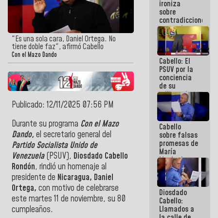
ironiza
la semana
sobre
que viene
contradicciones
hay
y mentiras
programa
de María
"Es una sola cara, Daniel Ortega. No
Machado:
tiene doble faz", afirmó Cabello
¡Créanle!
Con el Mazo Dando
Cabello: El
PSUV por la
conciencia
de su
militancia
es la
Publicado: 12/11/2025 07:56 PM
organización
política más
Durante su programa
Con el Mazo
Cabello
sólida de
Dando,
el secretario general del
sobre falsas
Venezuela
promesas de
Partido Socialista Unido de
María
Venezuela
(PSUV),
Diosdado Cabello
Machado:
Rondón
, rindió un homenaje al
¿Quién le
puede creer?
presidente de
Nicaragua, Daniel
¿Y la gente
Ortega,
con motivo de celebrarse
Diosdado
que ella iba
este martes 11 de noviembre, su 80
Cabello:
a salvar en
Llamados a
cumpleaños.
La Guaira?
la calle de