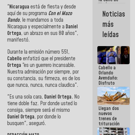
María
"
Nicaragua
está de fiesta y desde
Machado se
Noticias
aquí de su programa
Con el Mazo
estrellaron
Dando
, le mandamos a toda
de frente
más
contra el
Nicaragua y especialmente a
Daniel
Pueblo
Ortega
, un abrazo en sus 80 años",
leídas
manifestó.
Durante la emisión número 551,
Cabello
enfatizó que el presidente
Ortega
"es un guerrero incansable.
Cabello a
Nuestra admiración por siempre, por
Orlando
Avendaño:
su constancia, su firmeza, es de los
Disfruto
que nunca, nunca, nunca claudica".
cada vez
que escribes
"Es una sola cara,
Daniel Ortega.
No
porque lo
tiene doble faz. Por donde usted lo
que haces
Llegan dos
es
consiga, siempre será el mismo
nuevos
embarrarla
Daniel Ortega
, por donde lo
trenes de
busquen", aseguró.
trituración
para
optimizar