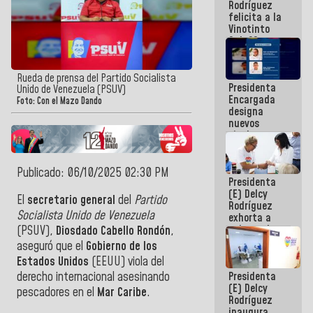
Rodríguez
Internacional
felicita a la
de
Vinotinto
Maiquetía
Sub 20
campeona
frente
México Sub
Rueda de prensa del Partido Socialista
Presidenta
23 en los
Unido de Venezuela (PSUV)
Encargada
Centroamericanos
Foto: Con el Mazo Dando
designa
nuevos
titulares en
el
Viceministerio
de Energía
Publicado: 06/10/2025 02:30 PM
Presidenta
Eléctrica y
(E) Delcy
CORPOELEC
El
secretario general
del
Partido
Rodríguez
Socialista Unido de Venezuela
exhorta a
gobernadores
(PSUV),
Diosdado Cabello Rondón
,
y alcaldes a
aseguró que el
Gobierno de los
edificar
Estados Unidos
(EEUU) viola del
casas para
Presidenta
derecho internacional asesinando
abuelos
(E) Delcy
pescadores en el
Mar Caribe
.
Rodríguez
inaugura