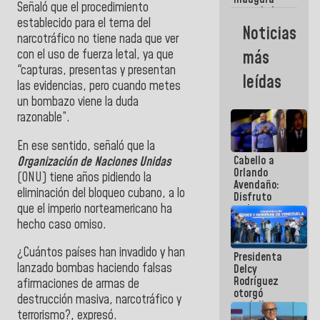
Señaló que el procedimiento
casa de los
establecido para el tema del
Abuelos
Noticias
Primavera
narcotráfico no tiene nada que ver
en Caracas
con el uso de fuerza letal, ya que
más
"capturas, presentas y presentan
leídas
las evidencias, pero cuando metes
un bombazo viene la duda
razonable”.
En ese sentido, señaló que la
Cabello a
Organización de Naciones Unidas
Orlando
(ONU) tiene años pidiendo la
Avendaño:
eliminación del bloqueo cubano, a lo
Disfruto
que el imperio norteamericano ha
cada vez
que escribes
hecho caso omiso.
porque lo
que haces
¿Cuántos países han invadido y han
Presidenta
es
lanzado bombas haciendo falsas
Delcy
embarrarla
Rodríguez
afirmaciones de armas de
otorgó
destrucción masiva, narcotráfico y
medalla
terrorismo?, expresó.
"Héroe de