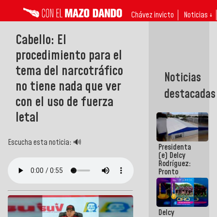
Chávez invicto
Noticias ↓
Cabello: El
procedimiento para el
tema del narcotráfico
Noticias
no tiene nada que ver
destacadas
con el uso de fuerza
letal
Escucha esta noticia: 🔊
Presidenta
(e) Delcy
Rodríguez:
Pronto
restableceremos
las
operaciones
en el
Delcy
Aeropuerto