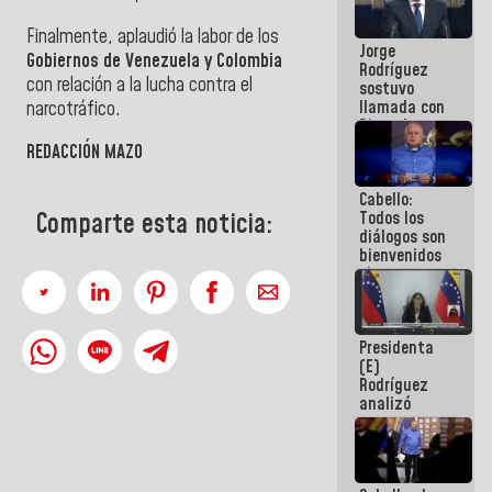
Venezuela"
a servidores
Finalmente, aplaudió la labor de los
Jorge
públicos
Gobiernos de Venezuela y Colombia
Rodríguez
con relación a la lucha contra el
sostuvo
llamada con
narcotráfico.
Dinorah
Figuera y
REDACCIÓN MAZO
acuerdan
primer
Cabello:
encuentro
Comparte esta noticia:
Todos los
presencial
diálogos son
para el
bienvenidos
diálogo
siempre que
estén en el
marco de la
Constitución
Presidenta
de la
(E)
República
Rodríguez
analizó
junto a
gobernadores
planes de
recuperación