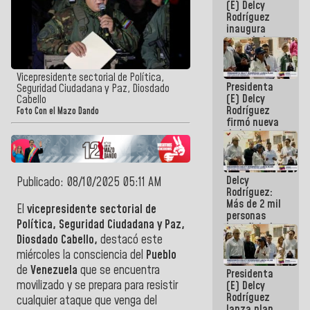
(E) Delcy
Rodríguez
inaugura
casa de los
Abuelos
Primavera
en Caracas
Vicepresidente sectorial de Política,
Presidenta
Seguridad Ciudadana y Paz, Diosdado
(E) Delcy
Cabello
Rodríguez
Foto Con el Mazo Dando
firmó nueva
de Ley de
Arrendamiento
aprobada
por la AN
Delcy
Publicado: 08/10/2025 05:11 AM
Rodríguez:
Más de 2 mil
El
vicepresidente sectorial de
personas
Política, Seguridad Ciudadana y Paz,
beneficiadas
con planes
Diosdado Cabello,
destacó este
para
miércoles la consciencia del
Pueblo
atención de
de
Venezuela
que se encuentra
Presidenta
emergencia
movilizado y se prepara para resistir
(E) Delcy
sísmica en
Rodríguez
la última
cualquier ataque que venga del
lanza plan