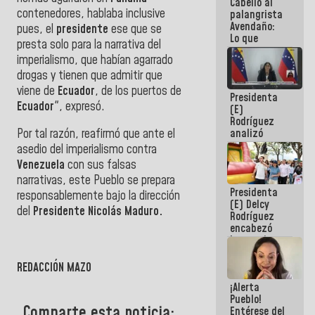
Cabello al
de la
contenedores, hablaba inclusive
palangrista
República
Avendaño:
pues, el
presidente
ese que se
Lo que
presta solo para la narrativa del
vayas a
imperialismo, que habían agarrado
escribir
hazlo hoy
drogas y tienen que admitir que
por que no
viene de
Ecuador
, de los puertos de
Presidenta
sabemos si
Ecuador
", expresó.
(E)
la semana
Rodríguez
que viene
analizó
Por tal razón, reafirmó que ante el
hay
junto a
programa
asedio del imperialismo contra
gobernadores
Venezuela
con sus falsas
planes de
narrativas, este Pueblo se prepara
recuperación
Presidenta
del Sistema
responsablemente bajo la dirección
(E) Delcy
Eléctrico
del
Presidente Nicolás Maduro.
Rodríguez
Nacional
encabezó
lanzamiento
del Plan
Nacional de
REDACCIÓN MAZO
Recreación
¡Alerta
Vacacional
Pueblo!
Comparte esta noticia:
Entérese del