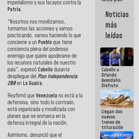
semana
imperialismo y sus lacayos contra la
crediticio
Patria
.
con subsidio
Noticias
a Juntas de
Condominio
"Nosotros nos movilizamos,
más
tomamos las acciones y vamos
leídas
practicando, vamos haciendo lo que
concierne a un
Pueblo
que tiene
conciencia plena del poderoso
enemigo que quiere apoderarse de
los recursos naturales de nuestro
país", expresó
Cabello
durante
Cabello a
Orlando
despliegue del
Plan Independencia
Avendaño:
200
en
La Guaira
.
Disfruto
cada vez
Reafirmó que
Venezuela
no está a la
que escribes
porque lo
defensiva, sino todo lo contrario,
que haces
está organizada y movilizada con
Llegan dos
es
planes que se enmarca en la
nuevos
embarrarla
trenes de
defensa integral de la nación.
trituración
para
Asimismo, denunció que el
optimizar