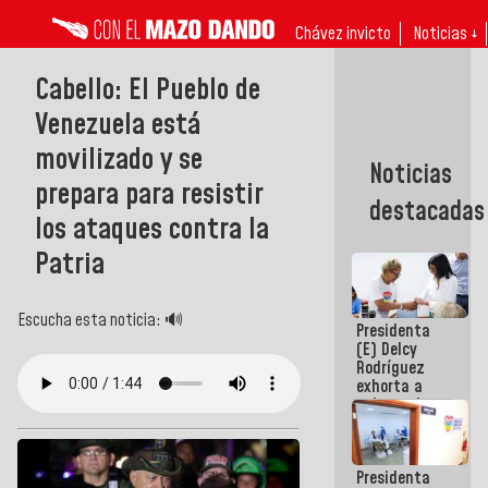
Chávez invicto
Noticias ↓
Cabello: El Pueblo de
Venezuela está
movilizado y se
Noticias
prepara para resistir
destacadas
los ataques contra la
Patria
Escucha esta noticia: 🔊
Presidenta
(E) Delcy
Rodríguez
exhorta a
gobernadores
y alcaldes a
edificar
casas para
Presidenta
abuelos