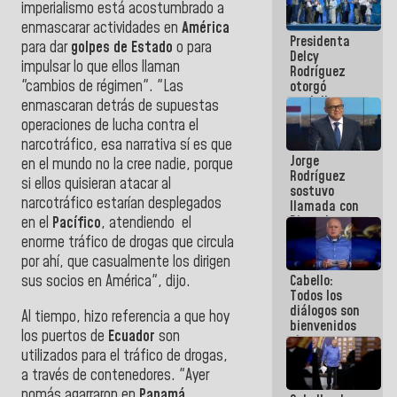
imperialismo está acostumbrado a
manejo de
escombros
enmascarar actividades en
América
Presidenta
en La Guaira
para dar
golpes de Estado
o para
Delcy
impulsar lo que ellos llaman
Rodríguez
"cambios de régimen". "Las
otorgó
medalla
enmascaran detrás de supuestas
"Héroe de
operaciones de lucha contra el
Venezuela"
narcotráfico, esa narrativa sí es que
a servidores
Jorge
públicos
en el mundo no la cree nadie, porque
Rodríguez
si ellos quisieran atacar al
sostuvo
narcotráfico estarían desplegados
llamada con
Dinorah
en el
Pacífico
, atendiendo el
Figuera y
enorme tráfico de drogas que circula
acuerdan
por ahí, que casualmente los dirigen
primer
Cabello:
sus socios en América", dijo.
encuentro
Todos los
presencial
diálogos son
para el
Al tiempo, hizo referencia a que hoy
bienvenidos
diálogo
los puertos de
Ecuador
son
siempre que
utilizados para el tráfico de drogas,
estén en el
marco de la
a través de contenedores. "Ayer
Constitución
nomás agarraron en
Panamá