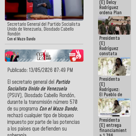
(E) Delcy
AmeriCup
Rodríguez
2027
ordena Plan
maestro de
desarrollo
Secretario General del Partido Socialista
logístico y
Unido de Venezuela, Diosdado Cabello
turístico
Rondón
Presidenta
para La
Con el Mazo Dando
(E)
Guaira
Rodríguez
constata
obras de
rehabilitación
de Escuela
Publicado: 13/05/2026 07:49 PM
Militar de
Presidenta
Mamo en La
El secretario general del
Partido
(E)
Guaira
Socialista Unido de Venezuela
Rodríguez:
El Pueblo de
(PSUV), Diosdado Cabello Rondón,
La Guaira
durante la transmisión número 570
siempre
de su programa
Con el Mazo Dando
,
estará
acompañada
rechazó cualquier tipo de bloqueo
Presidenta
por el
impuesto por parte de las potencias
(E) entrega
Gobierno
a los países que defienden su
financiamientos
Nacional
soberanía.
a 1.766