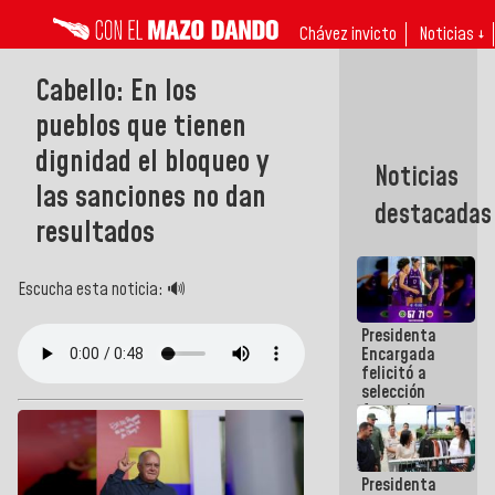
Chávez invicto
Noticias ↓
Cabello: En los
pueblos que tienen
dignidad el bloqueo y
Noticias
las sanciones no dan
destacadas
resultados
Escucha esta noticia: 🔊
Presidenta
Encargada
felicitó a
selección
femenina de
baloncesto
por su
clasificación
Presidenta
a la