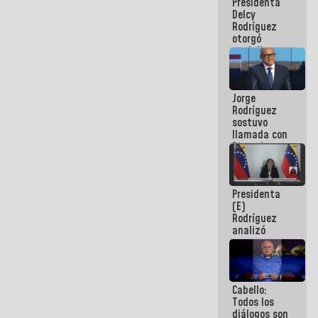
Presidenta
abordar
Delcy
planes de
Rodríguez
acción
otorgó
medalla
"Héroe de
Venezuela"
a servidores
Jorge
públicos
Rodríguez
sostuvo
llamada con
Dinorah
Figuera y
acuerdan
primer
Presidenta
encuentro
(E)
presencial
Rodríguez
para el
analizó
diálogo
junto a
gobernadores
planes de
recuperación
Cabello:
del Sistema
Todos los
Eléctrico
diálogos son
Nacional