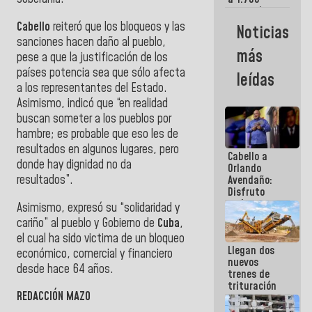
comerciantes
y
Cabello
reiteró que los bloqueos y las
Noticias
emprendedores
sanciones hacen daño al pueblo,
afectados
más
pese a que la justificación de los
por
terremotos
países potencia sea que sólo afecta
leídas
a los representantes del Estado.
Asimismo, indicó que “en realidad
buscan someter a los pueblos por
hambre; es probable que eso les de
resultados en algunos lugares, pero
Cabello a
donde hay dignidad no da
Orlando
resultados”.
Avendaño:
Disfruto
cada vez
Asimismo, expresó su “solidaridad y
que escribes
cariño” al pueblo y Gobierno de
Cuba
,
porque lo
el cual ha sido victima de un bloqueo
que haces
Llegan dos
es
económico, comercial y financiero
nuevos
embarrarla
desde hace 64 años.
trenes de
trituración
REDACCIÓN MAZO
para
optimizar