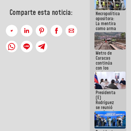
manejo de
escombros
Comparte esta noticia:
Necropolítica
en La Guaira
opositora:
La mentira
como arma
contra el
Pueblo
Metro de
Caracas
continúa
con los
trabajos de
mantenimiento
e inspección
en la Línea 2
Presidenta
(E)
Rodríguez
se reunió
con Estado
Mayor
Eléctrico
para