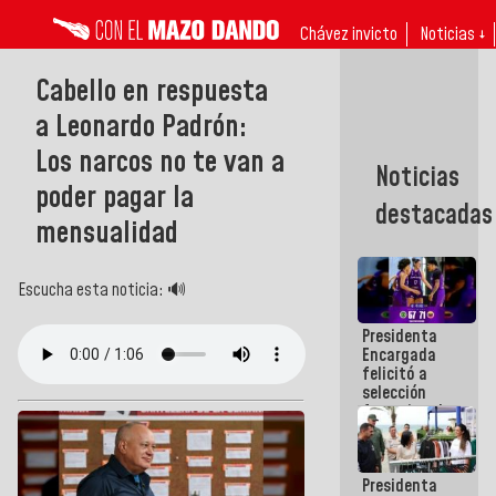
Chávez invicto
Noticias ↓
Cabello en respuesta
a Leonardo Padrón:
Los narcos no te van a
Noticias
poder pagar la
destacadas
mensualidad
Escucha esta noticia: 🔊
Presidenta
Encargada
felicitó a
selección
femenina de
baloncesto
por su
clasificación
Presidenta
a la