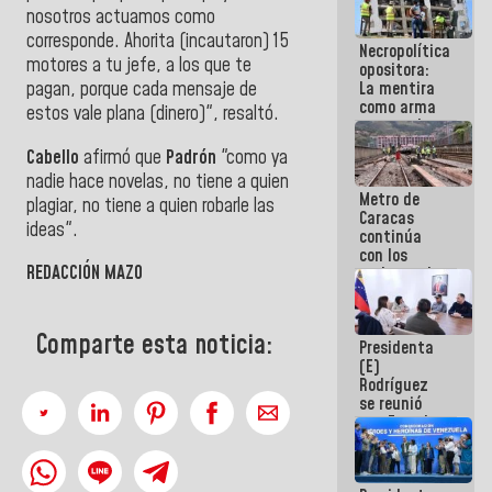
manejo de
nosotros actuamos como
escombros
corresponde. Ahorita (incautaron) 15
Necropolítica
en La Guaira
motores a tu jefe, a los que te
opositora:
La mentira
pagan, porque cada mensaje de
como arma
estos vale plana (dinero)", resaltó.
contra el
Pueblo
Cabello
afirmó que
Padrón
"como ya
nadie hace novelas, no tiene a quien
Metro de
plagiar, no tiene a quien robarle las
Caracas
ideas".
continúa
con los
REDACCIÓN MAZO
trabajos de
mantenimiento
e inspección
en la Línea 2
Comparte esta noticia:
Presidenta
(E)
Rodríguez
se reunió
con Estado
Mayor
Eléctrico
para