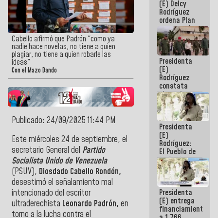
(E) Delcy
AmeriCup
Rodríguez
2027
ordena Plan
maestro de
desarrollo
Cabello afirmó que Padrón "como ya
logístico y
nadie hace novelas, no tiene a quien
turístico
plagiar, no tiene a quien robarle las
Presidenta
para La
ideas"
(E)
Guaira
Con el Mazo Dando
Rodríguez
constata
obras de
rehabilitación
de Escuela
Militar de
Publicado: 24/09/2025 11:44 PM
Presidenta
Mamo en La
(E)
Guaira
Este miércoles 24 de septiembre, el
Rodríguez:
secretario General del
Partido
El Pueblo de
La Guaira
Socialista Unido de Venezuela
siempre
(PSUV),
Diosdado Cabello Rondón,
estará
desestimó el señalamiento mal
acompañada
Presidenta
intencionado del escritor
por el
(E) entrega
Gobierno
ultraderechista
Leonardo Padrón,
en
financiamientos
Nacional
torno a la lucha contra el
a 1.766