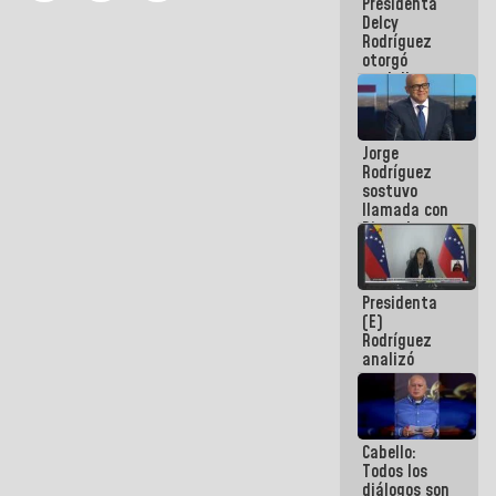
Presidenta
abordar
Delcy
planes de
Rodríguez
acción
otorgó
medalla
"Héroe de
Venezuela"
a servidores
Jorge
públicos
Rodríguez
sostuvo
llamada con
Dinorah
Figuera y
acuerdan
primer
Presidenta
encuentro
(E)
presencial
Rodríguez
para el
analizó
diálogo
junto a
gobernadores
planes de
recuperación
Cabello:
del Sistema
Todos los
Eléctrico
diálogos son
Nacional