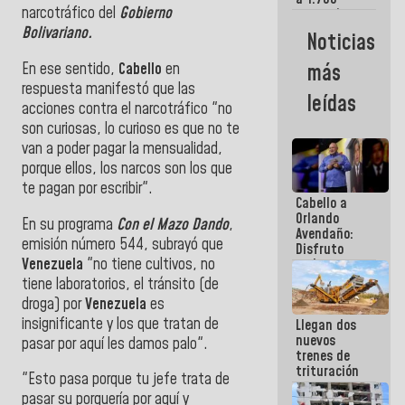
narcotráfico del
Gobierno
comerciantes
y
Bolivariano.
Noticias
emprendedores
afectados
En ese sentido,
Cabello
en
más
por
respuesta manifestó que las
terremotos
leídas
acciones contra el narcotráfico "no
son curiosas, lo curioso es que no te
van a poder pagar la mensualidad,
porque ellos, los narcos son los que
te pagan por escribir".
Cabello a
Orlando
En su programa
Con el Mazo Dando
,
Avendaño:
emisión número 544, subrayó que
Disfruto
Venezuela
"no tiene cultivos, no
cada vez
que escribes
tiene laboratorios, el tránsito (de
porque lo
droga) por
Venezuela
es
que haces
insignificante y los que tratan de
Llegan dos
es
nuevos
embarrarla
pasar por aquí les damos palo".
trenes de
trituración
"Esto pasa porque tu jefe trata de
para
pasar su porquería por aquí y
optimizar